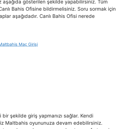
z aşağıda gösterilen şekilde yapabilirsiniz. Tüm
anlı Bahis Ofisine bildirmelisiniz. Soru sormak için
aplar aşağıdadır. Canlı Bahis Ofisi nerede
Maltbahis Maç Girişi
 bir şekilde giriş yapmanızı sağlar. Kendi
iniz Maltbahis oyununuza devam edebilirsiniz.