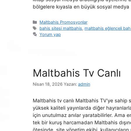
bölgelere kıyasla en büyük sosyal medya 
Kategoriler
Maltbahis Promosyonlar
Etiketler
bahis sitesi maltbahis
,
maltbahis eğlenceli bah
Yorum yap
Maltbahis Tv Canlı
Nisan 18, 2026
Yazarı:
admin
Maltbahis tv canlı Maltbahis TV’ye sahip sp
yüksek kaliteli yayınlarda diğer hayranlarl
için unutulmaz anılar yaratabilirler. Am
tek bir kuruş harcamadan Maltbahis dışında
ötesinde, site yönetim ekibi, kullanıcıları