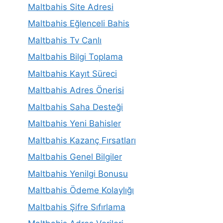
Maltbahis Site Adresi
Maltbahis Eğlenceli Bahis
Maltbahis Tv Canlı
Maltbahis Bilgi Toplama
Maltbahis Kayıt Süreci
Maltbahis Adres Önerisi
Maltbahis Saha Desteği
Maltbahis Yeni Bahisler
Maltbahis Kazanç Fırsatları
Maltbahis Genel Bilgiler
Maltbahis Yenilgi Bonusu
Maltbahis Ödeme Kolaylığı
Maltbahis Şifre Sıfırlama