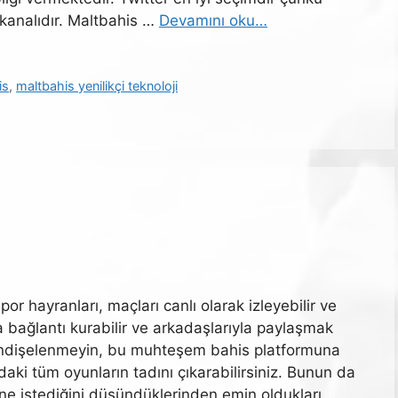
kanalıdır. Maltbahis …
Devamını oku…
is
,
maltbahis yenilikçi teknoloji
or hayranları, maçları canlı olarak izleyebilir ve
a bağlantı kurabilir ve arkadaşlarıyla paylaşmak
a endişelenmeyin, bu muhteşem bahis platformuna
ki tüm oyunların tadını çıkarabilirsiniz. Bunun da
n ne istediğini düşündüklerinden emin oldukları …