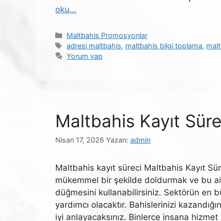
oku…
Kategoriler
Maltbahis Promosyonlar
Etiketler
adresi maltbahis
,
maltbahis bilgi toplama
,
malt
Yorum yap
Maltbahis Kayıt Süre
Nisan 17, 2026
Yazarı:
admin
Maltbahis kayıt süreci Maltbahis Kayıt Sür
mükemmel bir şekilde doldurmak ve bu aile
düğmesini kullanabilirsiniz. Sektörün en b
yardımcı olacaktır. Bahislerinizi kazandığı
iyi anlayacaksınız. Binlerce insana hizme