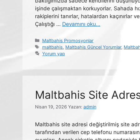
baktığımızda sadece kendilerini düşünüyorl
işinde çalışmaktan korkuyorlar. Sahada hız
rakiplerini tanırlar, hatalardan kaçınırlar 
Çalıştığı …
Devamını oku…
Kategoriler
Maltbahis Promosyonlar
Etiketler
maltbahis
,
Maltbahis Güncel Yorumlar
,
Maltba
Yorum yap
Maltbahis Site Adres
Nisan 19, 2026
Yazarı:
admin
Maltbahis site adresi değiştirilmiş site ad
tarafından verilen cep telefonu numarasına
oyunları. Ancak şirketin altyapı nedeniyle 