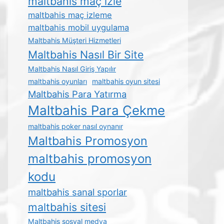
maltbahis maç izle
maltbahis maç izleme
maltbahis mobil uygulama
Maltbahis Müşteri Hizmetleri
Maltbahis Nasıl Bir Site
Maltbahis Nasıl Giriş Yapılır
maltbahis oyunları
maltbahis oyun sitesi
Maltbahis Para Yatırma
Maltbahis Para Çekme
maltbahis poker nasıl oynanır
Maltbahis Promosyon
maltbahis promosyon
kodu
maltbahis sanal sporlar
maltbahis sitesi
Maltbahis sosyal medya