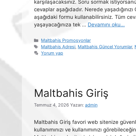
karşılaşacaksınız. Soru sormak istiyorsanı
cevaplar aşağıdadır. Nerede yaşadığınızı C
aşağıdaki formu kullanabilirsiniz. Tüm cev
yaşayacağınıza tek …
Devamını oku…
Kategoriler
Maltbahis Promosyonlar
Etiketler
Maltbahis Adresi
,
Maltbahis Güncel Yorumlar
,
Yorum yap
Maltbahis Giriş
Temmuz 4, 2026
Yazarı:
admin
Maltbahis Giriş favori web sitenize güvenli
kullanımınızı ve kullanımınızı görebileceğ