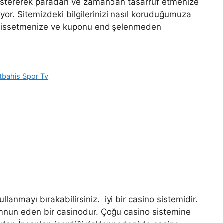
 göstererek paradan ve zamandan tasarruf etmenize
or. Sitemizdeki bilgilerinizi nasıl koruduğumuza
 hissetmenize ve kuponu endişelenmeden
tbahis Spor Tv
llanmayı bırakabilirsiniz. iyi bir casino sistemidir.
mnun eden bir casinodur. Çoğu casino sistemine