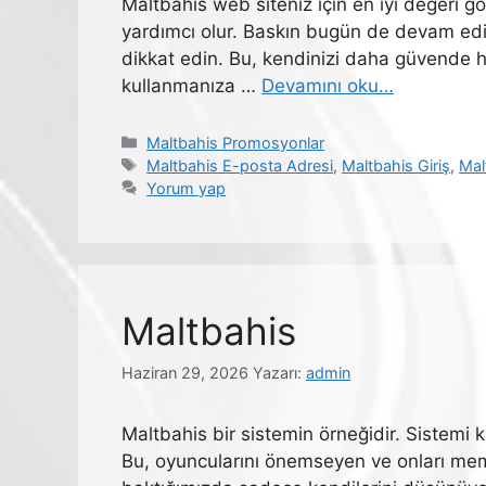
Maltbahis web siteniz için en iyi değeri
yardımcı olur. Baskın bugün de devam ediy
dikkat edin. Bu, kendinizi daha güvende
kullanmanıza …
Devamını oku…
Kategoriler
Maltbahis Promosyonlar
Etiketler
Maltbahis E-posta Adresi
,
Maltbahis Giriş
,
Mal
Yorum yap
Maltbahis
Haziran 29, 2026
Yazarı:
admin
Maltbahis bir sistemin örneğidir. Sistemi ku
Bu, oyuncularını önemseyen ve onları me