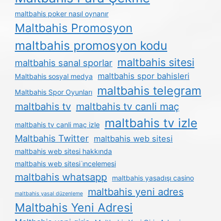
maltbahis poker nasıl oynanır
Maltbahis Promosyon
maltbahis promosyon kodu
maltbahis sitesi
maltbahis sanal sporlar
maltbahis spor bahisleri
Maltbahis sosyal medya
maltbahis telegram
Maltbahis Spor Oyunları
maltbahis tv
maltbahis tv canli maç
maltbahis tv izle
maltbahis tv canli maç izle
Maltbahis Twitter
maltbahis web sitesi
maltbahis web sitesi hakkında
maltbahis web sitesi i̇ncelemesi
maltbahis whatsapp
maltbahis yasadışı casino
maltbahis yeni adres
maltbahis yasal düzenleme
Maltbahis Yeni Adresi