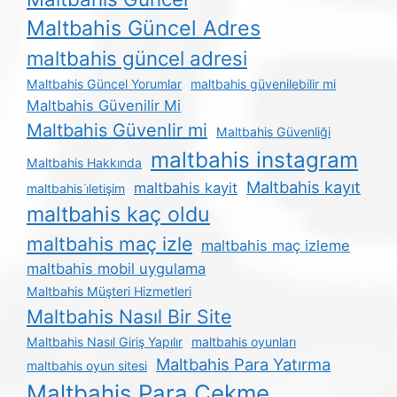
Maltbahis Güncel Adres
maltbahis güncel adresi
Maltbahis Güncel Yorumlar
maltbahis güvenilebilir mi
Maltbahis Güvenilir Mi
Maltbahis Güvenlir mi
Maltbahis Güvenliği
maltbahis instagram
Maltbahis Hakkında
Maltbahis kayıt
maltbahis kayit
maltbahis i̇letişim
maltbahis kaç oldu
maltbahis maç izle
maltbahis maç izleme
maltbahis mobil uygulama
Maltbahis Müşteri Hizmetleri
Maltbahis Nasıl Bir Site
Maltbahis Nasıl Giriş Yapılır
maltbahis oyunları
Maltbahis Para Yatırma
maltbahis oyun sitesi
Maltbahis Para Çekme