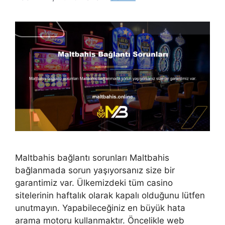
Maltbahis bağlantı sorunları Maltbahis
bağlanmada sorun yaşıyorsanız size bir
garantimiz var. Ülkemizdeki tüm casino
sitelerinin haftalık olarak kapalı olduğunu lütfen
unutmayın. Yapabileceğiniz en büyük hata
arama motoru kullanmaktır. Öncelikle web