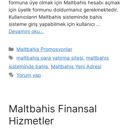
formuna üye olmak için Maltbahis hesabı açmak
için üyelik formunu doldurmanız gerekmektedir.
Kullanıcıların Maltbahis sisteminde bahis
sisteme giriş yapabilmek için kullanıcı …
Devamını oku…
Kategoriler
Maltbahis Promosyonlar
Etiketler
maltbahis para yatırma sitesi
,
maltbahis
sisteminde bahis
,
Maltbahis Yeni Adresi
Yorum yap
Maltbahis Finansal
Hizmetler