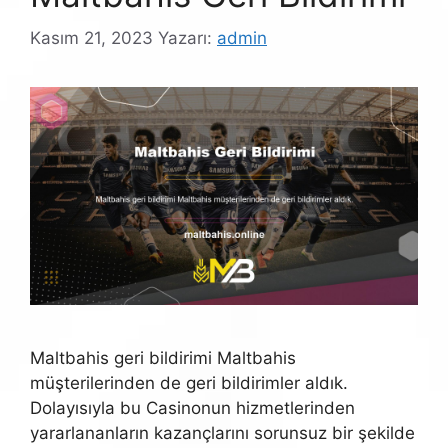
Kasım 21, 2023
Yazarı:
admin
Maltbahis geri bildirimi Maltbahis
müşterilerinden de geri bildirimler aldık.
Dolayısıyla bu Casinonun hizmetlerinden
yararlananların kazançlarını sorunsuz bir şekilde