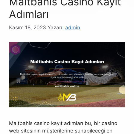
Maltbahis Casino Kayıt
Adımları
Kasım 18, 2023
Yazarı:
admin
Maltbahis casino kayıt adımları bu, bir casino
web sitesinin müşterilerine sunabileceği en