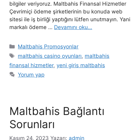
bilgiler veriyoruz. Maltbahis Finansal Hizmetler
Çevrimiçi ödeme şirketlerinin bu konuda web
sitesi ile iş birliği yaptığını lütfen unutmayın. Yani
markalı ödeme …
Devamını oku…
Kategoriler
Maltbahis Promosyonlar
Etiketler
maltbahis casino oyunları
,
maltbahis
finansal hizmetler
,
yeni giris maltbahis
Yorum yap
Maltbahis Bağlantı
Sorunları
Kasım 24, 2023
Yazarı:
admin