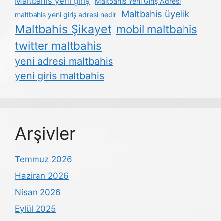
Maltbahis yeni giriş
Maltbahis Yeni Giriş Adresi
Maltbahis üyelik
maltbahis yeni giriş adresi nedir
Maltbahis Şikayet
mobil maltbahis
twitter maltbahis
yeni adresi maltbahis
yeni giris maltbahis
Arşivler
Temmuz 2026
Haziran 2026
Nisan 2026
Eylül 2025