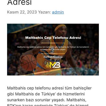
Adresi
Kasım 22, 2023
Yazarı:
admin
Maltbahis cep telefonu adresi tüm bahisçiler
gibi Maltbahis de Türkiye’ de hizmetlerini
sunarken bazı sorunlar yaşadı. Maltbahis,
BTK’nın kararı nedeniyle Türkiye’ de hizmet