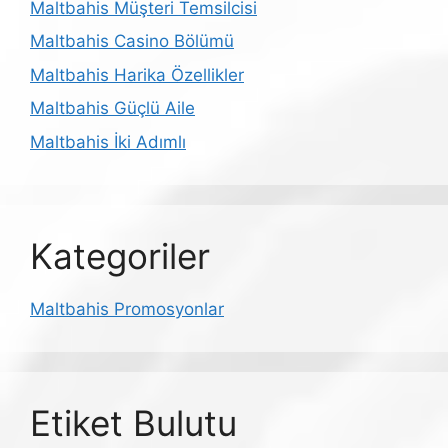
Maltbahis Müşteri Temsilcisi
Maltbahis Casino Bölümü
Maltbahis Harika Özellikler
Maltbahis Güçlü Aile
Maltbahis İki Adımlı
Kategoriler
Maltbahis Promosyonlar
Etiket Bulutu