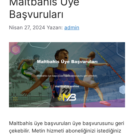
Maltbahis Üye
Başvuruları
Nisan 27, 2024
Yazarı:
admin
Maltbahis üye başvuruları üye başvurusunu geri
çekebilir. Metin hizmeti aboneliğinizi istediğiniz