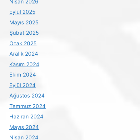
Nisan 2026
Eylül 2025
Mayıs 2025
Şubat 2025
Ocak 2025
Aralık 2024
Kasım 2024
Ekim 2024
Eylül 2024
Ağustos 2024
Temmuz 2024
Haziran 2024
Mayıs 2024
Nisan 2024