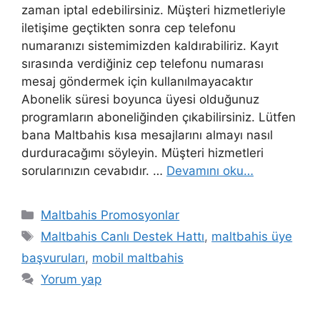
zaman iptal edebilirsiniz. Müşteri hizmetleriyle
iletişime geçtikten sonra cep telefonu
numaranızı sistemimizden kaldırabiliriz. Kayıt
sırasında verdiğiniz cep telefonu numarası
mesaj göndermek için kullanılmayacaktır
Abonelik süresi boyunca üyesi olduğunuz
programların aboneliğinden çıkabilirsiniz. Lütfen
bana Maltbahis kısa mesajlarını almayı nasıl
durduracağımı söyleyin. Müşteri hizmetleri
sorularınızın cevabıdır. …
Devamını oku…
Kategoriler
Maltbahis Promosyonlar
Etiketler
Maltbahis Canlı Destek Hattı
,
maltbahis üye
başvuruları
,
mobil maltbahis
Yorum yap