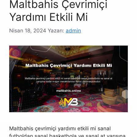
Maltbahis Çevrimiçi
Yardımı Etkili Mi
Nisan 18, 2024
Yazarı:
admin
Maltbahis çevrimiçi yardımı etkili mi sanal
futboldan sanal basketbola ve sanal at yarışına