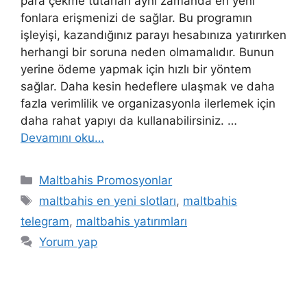
para çekme tutarları aynı zamanda en yeni
fonlara erişmenizi de sağlar. Bu programın
işleyişi, kazandığınız parayı hesabınıza yatırırken
herhangi bir soruna neden olmamalıdır. Bunun
yerine ödeme yapmak için hızlı bir yöntem
sağlar. Daha kesin hedeflere ulaşmak ve daha
fazla verimlilik ve organizasyonla ilerlemek için
daha rahat yapıyı da kullanabilirsiniz. …
Devamını oku…
Kategoriler
Maltbahis Promosyonlar
Etiketler
maltbahis en yeni slotları
,
maltbahis
telegram
,
maltbahis yatırımları
Yorum yap