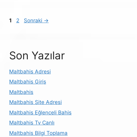
Sayfa
Sayfa
1
2
Sonraki
→
Son Yazılar
Maltbahis Adresi
Maltbahis Giriş
Maltbahis
Maltbahis Site Adresi
Maltbahis Eğlenceli Bahis
Maltbahis Tv Canlı
Maltbahis Bilgi Toplama