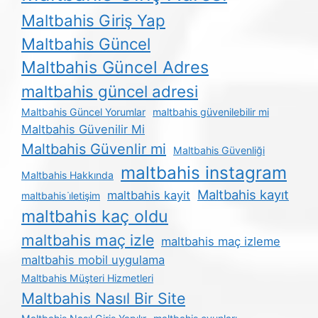
Maltbahis Giriş Yap
Maltbahis Güncel
Maltbahis Güncel Adres
maltbahis güncel adresi
Maltbahis Güncel Yorumlar
maltbahis güvenilebilir mi
Maltbahis Güvenilir Mi
Maltbahis Güvenlir mi
Maltbahis Güvenliği
maltbahis instagram
Maltbahis Hakkında
Maltbahis kayıt
maltbahis kayit
maltbahis i̇letişim
maltbahis kaç oldu
maltbahis maç izle
maltbahis maç izleme
maltbahis mobil uygulama
Maltbahis Müşteri Hizmetleri
Maltbahis Nasıl Bir Site