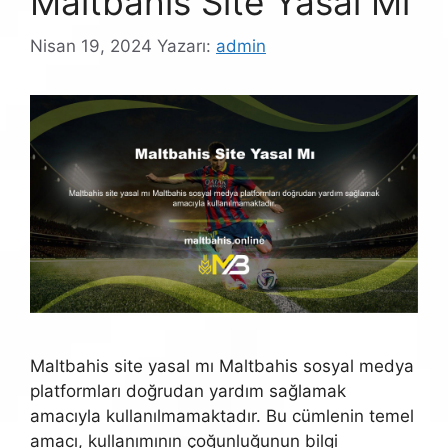
Maltbahis Site Yasal Mı
Nisan 19, 2024
Yazarı:
admin
Maltbahis site yasal mı Maltbahis sosyal medya
platformları doğrudan yardım sağlamak
amacıyla kullanılmamaktadır. Bu cümlenin temel
amacı, kullanımının çoğunluğunun bilgi