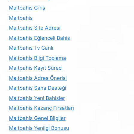
Maltbahis Giriş
Maltbahis
Maltbahis Site Adresi
Maltbahis Eğlenceli Bahis
Maltbahis Tv Canlı
Maltbahis Bilgi Toplama
Maltbahis Kayıt Süreci
Maltbahis Adres Önerisi
Maltbahis Saha Desteği
Maltbahis Yeni Bahisler
Maltbahis Kazanç Fırsatları
Maltbahis Genel Bilgiler
Maltbahis Yenilgi Bonusu