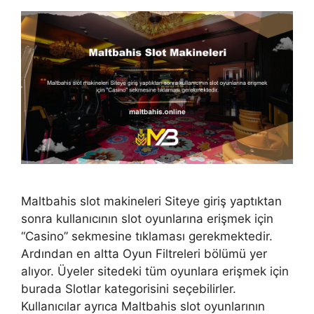
Maltbahis slot makineleri Siteye giriş yaptıktan
sonra kullanıcının slot oyunlarına erişmek için
“Casino” sekmesine tıklaması gerekmektedir.
Ardından en altta Oyun Filtreleri bölümü yer
alıyor. Üyeler sitedeki tüm oyunlara erişmek için
burada Slotlar kategorisini seçebilirler.
Kullanıcılar ayrıca Maltbahis slot oyunlarının