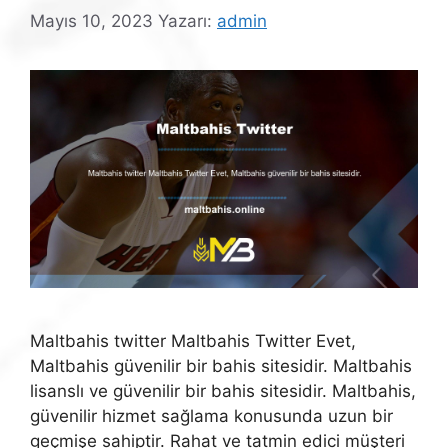
Mayıs 10, 2023
Yazarı:
admin
Maltbahis twitter Maltbahis Twitter Evet,
Maltbahis güvenilir bir bahis sitesidir. Maltbahis
lisanslı ve güvenilir bir bahis sitesidir. Maltbahis,
güvenilir hizmet sağlama konusunda uzun bir
geçmişe sahiptir. Rahat ve tatmin edici müşteri