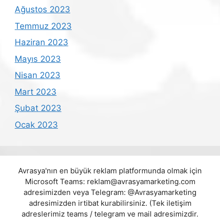
Ağustos 2023
Temmuz 2023
Haziran 2023
Mayıs 2023
Nisan 2023
Mart 2023
Şubat 2023
Ocak 2023
Avrasya'nın en büyük reklam platformunda olmak için
Microsoft Teams:
reklam@avrasyamarketing.com
adresimizden veya Telegram: @Avrasyamarketing
adresimizden irtibat kurabilirsiniz. (Tek iletişim
adreslerimiz teams / telegram ve mail adresimizdir.