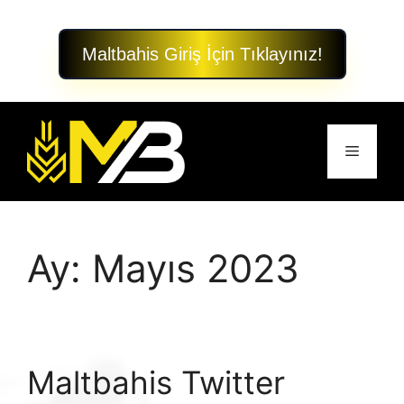
Maltbahis Giriş İçin Tıklayınız!
İçeriğe
atla
Menü
Ay:
Mayıs 2023
Maltbahis Twitter