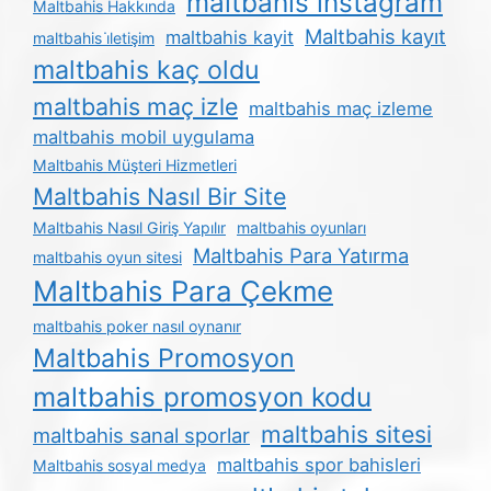
maltbahis instagram
Maltbahis Hakkında
Maltbahis kayıt
maltbahis kayit
maltbahis i̇letişim
maltbahis kaç oldu
maltbahis maç izle
maltbahis maç izleme
maltbahis mobil uygulama
Maltbahis Müşteri Hizmetleri
Maltbahis Nasıl Bir Site
Maltbahis Nasıl Giriş Yapılır
maltbahis oyunları
Maltbahis Para Yatırma
maltbahis oyun sitesi
Maltbahis Para Çekme
maltbahis poker nasıl oynanır
Maltbahis Promosyon
maltbahis promosyon kodu
maltbahis sitesi
maltbahis sanal sporlar
maltbahis spor bahisleri
Maltbahis sosyal medya