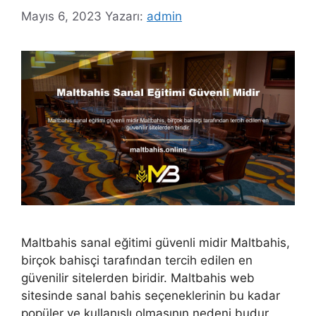
Mayıs 6, 2023
Yazarı:
admin
Maltbahis sanal eğitimi güvenli midir Maltbahis,
birçok bahisçi tarafından tercih edilen en
güvenilir sitelerden biridir. Maltbahis web
sitesinde sanal bahis seçeneklerinin bu kadar
popüler ve kullanışlı olmasının nedeni budur.