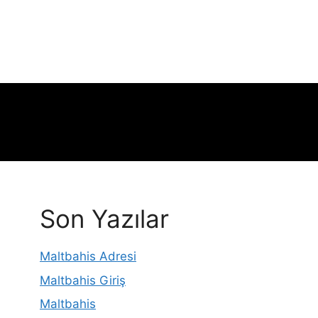
Son Yazılar
Maltbahis Adresi
Maltbahis Giriş
Maltbahis