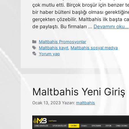
çok mutlu etti. Birçok broşür için benzer t
bir haber bülteni başlığı olması gerektiğin
gerçekten çözebilir. Maltbahis ilk başta ca
de paylaştı. Bu firmaları …
Devamını oku…
Kategoriler
Maltbahis Promosyonlar
Etiketler
Maltbahis kayıt
,
Maltbahis sosyal medya
Yorum yap
Maltbahis Yeni Giriş
Ocak 13, 2023
Yazarı:
maltbahis