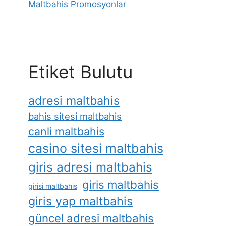
Maltbahis Promosyonlar
Etiket Bulutu
adresi maltbahis
bahis sitesi maltbahis
canli maltbahis
casino sitesi maltbahis
giris adresi maltbahis
giris maltbahis
girisi maltbahis
giris yap maltbahis
güncel adresi maltbahis