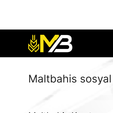
İçeriğe
atla
Maltbahis sosya