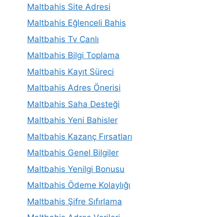
Maltbahis Site Adresi
Maltbahis Eğlenceli Bahis
Maltbahis Tv Canlı
Maltbahis Bilgi Toplama
Maltbahis Kayıt Süreci
Maltbahis Adres Önerisi
Maltbahis Saha Desteği
Maltbahis Yeni Bahisler
Maltbahis Kazanç Fırsatları
Maltbahis Genel Bilgiler
Maltbahis Yenilgi Bonusu
Maltbahis Ödeme Kolaylığı
Maltbahis Şifre Sıfırlama