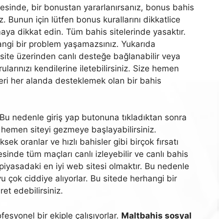
esinde, bir bonustan yararlanırsanız, bonus bahis
. Bunun için lütfen bonus kurallarını dikkatlice
a dikkat edin. Tüm bahis sitelerinde yasaktır.
hangi bir problem yaşamazsınız. Yukarıda
 site üzerinden canlı desteğe bağlanabilir veya
arınızı kendilerine iletebilirsiniz. Size hemen
eri her alanda desteklemek olan bir bahis
Bu nedenle giriş yap butonuna tıkladıktan sonra
k hemen siteyi gezmeye başlayabilirsiniz.
ek oranlar ve hızlı bahisler gibi birçok fırsatı
de tüm maçları canlı izleyebilir ve canlı bahis
piyasadaki en iyi web sitesi olmaktır. Bu nedenle
yu çok ciddiye alıyorlar. Bu sitede herhangi bir
et edebilirsiniz.
fesyonel bir ekiple çalışıyorlar.
Maltbahis sosyal