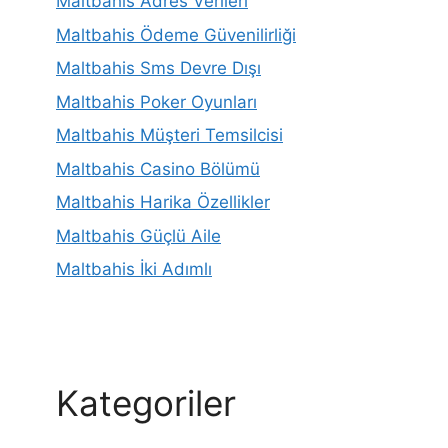
Maltbahis Adres Verileri
Maltbahis Ödeme Güvenilirliği
Maltbahis Sms Devre Dışı
Maltbahis Poker Oyunları
Maltbahis Müşteri Temsilcisi
Maltbahis Casino Bölümü
Maltbahis Harika Özellikler
Maltbahis Güçlü Aile
Maltbahis İki Adımlı
Kategoriler