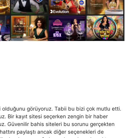
si olduğunu görüyoruz. Tabii bu bizi çok mutlu etti.
uz. Bir kayıt sitesi seçerken zengin bir haber
uz. Güvenilir bahis siteleri bu sorunu gerçekten
 hattını paylaştı ancak diğer seçenekleri de