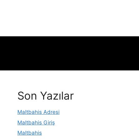
Son Yazılar
Maltbahis Adresi
Maltbahis Giriş
Maltbahis