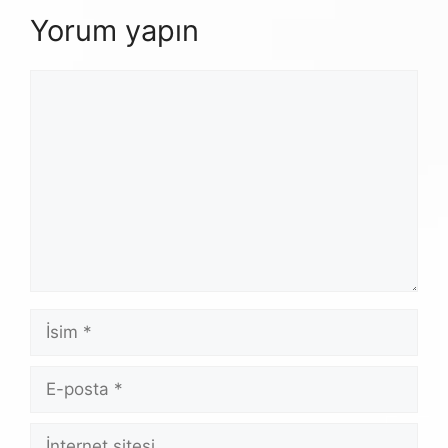
Yorum yapın
Yorum
İsim
E-
posta
İnternet