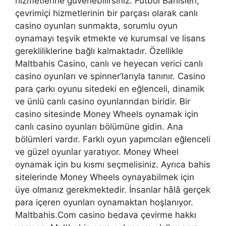
hizmetlerine güvenebilirsiniz. Futbol Bahisleri,
çevrimiçi hizmetlerinin bir parçası olarak canlı
casino oyunları sunmakta, sorumlu oyun
oynamayı teşvik etmekte ve kurumsal ve lisans
gerekliliklerine bağlı kalmaktadır. Özellikle
Maltbahis Casino, canlı ve heyecan verici canlı
casino oyunları ve spinner’larıyla tanınır. Casino
para çarkı oyunu sitedeki en eğlenceli, dinamik
ve ünlü canlı casino oyunlarından biridir. Bir
casino sitesinde Money Wheels oynamak için
canlı casino oyunları bölümüne gidin. Ana
bölümleri vardır. Farklı oyun yapımcıları eğlenceli
ve güzel oyunlar yaratıyor. Money Wheel
oynamak için bu kısmı seçmelisiniz. Ayrıca bahis
sitelerinde Money Wheels oynayabilmek için
üye olmanız gerekmektedir. İnsanlar hâlâ gerçek
para içeren oyunları oynamaktan hoşlanıyor.
Maltbahis.Com casino bedava çevirme hakkı