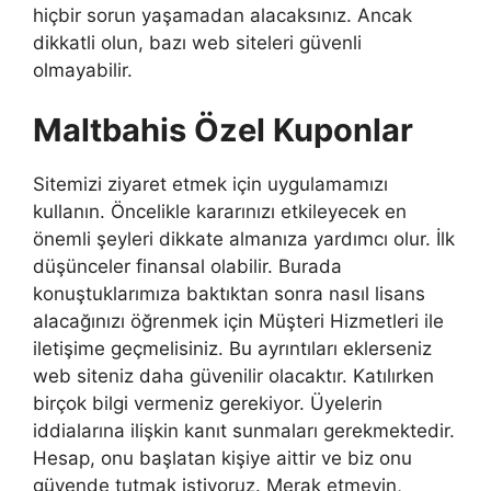
hiçbir sorun yaşamadan alacaksınız. Ancak
dikkatli olun, bazı web siteleri güvenli
olmayabilir.
Maltbahis Özel Kuponlar
Sitemizi ziyaret etmek için uygulamamızı
kullanın. Öncelikle kararınızı etkileyecek en
önemli şeyleri dikkate almanıza yardımcı olur. İlk
düşünceler finansal olabilir. Burada
konuştuklarımıza baktıktan sonra nasıl lisans
alacağınızı öğrenmek için Müşteri Hizmetleri ile
iletişime geçmelisiniz. Bu ayrıntıları eklerseniz
web siteniz daha güvenilir olacaktır. Katılırken
birçok bilgi vermeniz gerekiyor. Üyelerin
iddialarına ilişkin kanıt sunmaları gerekmektedir.
Hesap, onu başlatan kişiye aittir ve biz onu
güvende tutmak istiyoruz. Merak etmeyin,