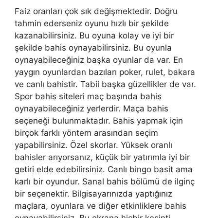
Faiz oranları çok sık değişmektedir. Doğru
tahmin ederseniz oyunu hızlı bir şekilde
kazanabilirsiniz. Bu oyuna kolay ve iyi bir
şekilde bahis oynayabilirsiniz. Bu oyunla
oynayabileceğiniz başka oyunlar da var. En
yaygın oyunlardan bazıları poker, rulet, bakara
ve canlı bahistir. Tabii başka güzellikler de var.
Spor bahis siteleri maç başında bahis
oynayabileceğiniz yerlerdir. Maça bahis
seçeneği bulunmaktadır. Bahis yapmak için
birçok farklı yöntem arasından seçim
yapabilirsiniz. Özel skorlar. Yüksek oranlı
bahisler arıyorsanız, küçük bir yatırımla iyi bir
getiri elde edebilirsiniz. Canlı bingo basit ama
karlı bir oyundur. Sanal bahis bölümü de ilginç
bir seçenektir. Bilgisayarınızda yaptığınız
maçlara, oyunlara ve diğer etkinliklere bahis
oynayabilirsiniz. Bu ekrana hiçbir kesinti