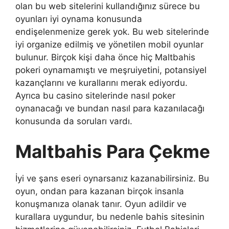
olan bu web sitelerini kullandığınız sürece bu
oyunları iyi oynama konusunda
endişelenmenize gerek yok. Bu web sitelerinde
iyi organize edilmiş ve yönetilen mobil oyunlar
bulunur. Birçok kişi daha önce hiç Maltbahis
pokeri oynamamıştı ve meşruiyetini, potansiyel
kazançlarını ve kurallarını merak ediyordu.
Ayrıca bu casino sitelerinde nasıl poker
oynanacağı ve bundan nasıl para kazanılacağı
konusunda da soruları vardı.
Maltbahis Para Çekme
İyi ve şans eseri oynarsanız kazanabilirsiniz. Bu
oyun, ondan para kazanan birçok insanla
konuşmanıza olanak tanır. Oyun adildir ve
kurallara uygundur, bu nedenle bahis sitesinin