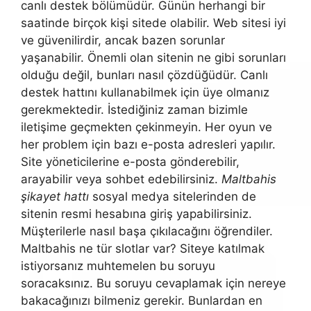
canlı destek bölümüdür. Günün herhangi bir
saatinde birçok kişi sitede olabilir. Web sitesi iyi
ve güvenilirdir, ancak bazen sorunlar
yaşanabilir. Önemli olan sitenin ne gibi sorunları
olduğu değil, bunları nasıl çözdüğüdür. Canlı
destek hattını kullanabilmek için üye olmanız
gerekmektedir. İstediğiniz zaman bizimle
iletişime geçmekten çekinmeyin. Her oyun ve
her problem için bazı e-posta adresleri yapılır.
Site yöneticilerine e-posta gönderebilir,
arayabilir veya sohbet edebilirsiniz.
Maltbahis
şikayet hattı
sosyal medya sitelerinden de
sitenin resmi hesabına giriş yapabilirsiniz.
Müşterilerle nasıl başa çıkılacağını öğrendiler.
Maltbahis ne tür slotlar var? Siteye katılmak
istiyorsanız muhtemelen bu soruyu
soracaksınız. Bu soruyu cevaplamak için nereye
bakacağınızı bilmeniz gerekir. Bunlardan en