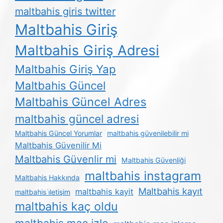
maltbahis giris twitter
Maltbahis Giriş
Maltbahis Giriş Adresi
Maltbahis Giriş Yap
Maltbahis Güncel
Maltbahis Güncel Adres
maltbahis güncel adresi
Maltbahis Güncel Yorumlar
maltbahis güvenilebilir mi
Maltbahis Güvenilir Mi
Maltbahis Güvenlir mi
Maltbahis Güvenliği
maltbahis instagram
Maltbahis Hakkında
Maltbahis kayıt
maltbahis kayit
maltbahis i̇letişim
maltbahis kaç oldu
maltbahis maç izle