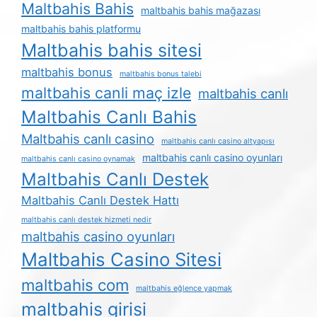
Maltbahis Bahis
maltbahis bahis mağazası
maltbahis bahis platformu
Maltbahis bahis sitesi
maltbahis bonus
maltbahis bonus talebi
maltbahis canli maç izle
maltbahis canlı
Maltbahis Canlı Bahis
Maltbahis canlı casino
maltbahis canlı casino altyapısı
maltbahis canlı casino oyunları
maltbahis canlı casino oynamak
Maltbahis Canlı Destek
Maltbahis Canlı Destek Hattı
maltbahis canlı destek hizmeti nedir
maltbahis casino oyunları
Maltbahis Casino Sitesi
maltbahis com
maltbahis eğlence yapmak
maltbahis girisi