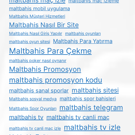
maltbahis maç izleme
maltbahis mobil uygulama
Maltbahis Müşteri Hizmetleri
Maltbahis Nasıl Bir Site
Maltbahis Nasıl Giriş Yapılır
maltbahis oyunları
Maltbahis Para Yatırma
maltbahis oyun sitesi
Maltbahis Para Çekme
maltbahis poker nasıl oynanır
Maltbahis Promosyon
maltbahis promosyon kodu
maltbahis sitesi
maltbahis sanal sporlar
maltbahis spor bahisleri
Maltbahis sosyal medya
maltbahis telegram
Maltbahis Spor Oyunları
maltbahis tv
maltbahis tv canli maç
maltbahis tv izle
maltbahis tv canli maç izle