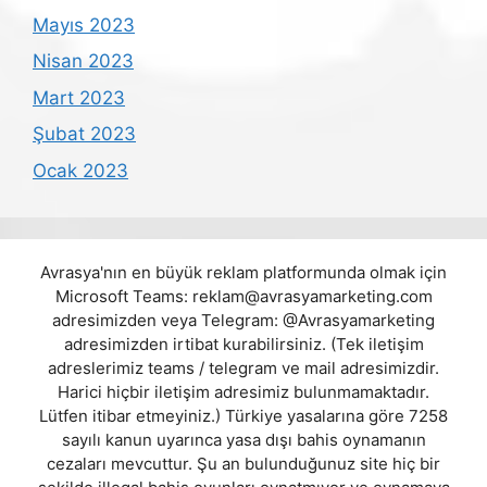
Mayıs 2023
Nisan 2023
Mart 2023
Şubat 2023
Ocak 2023
Avrasya'nın en büyük reklam platformunda olmak için
Microsoft Teams:
reklam@avrasyamarketing.com
adresimizden veya Telegram: @Avrasyamarketing
adresimizden irtibat kurabilirsiniz. (Tek iletişim
adreslerimiz teams / telegram ve mail adresimizdir.
Harici hiçbir iletişim adresimiz bulunmamaktadır.
Lütfen itibar etmeyiniz.) Türkiye yasalarına göre 7258
sayılı kanun uyarınca yasa dışı bahis oynamanın
cezaları mevcuttur. Şu an bulunduğunuz site hiç bir