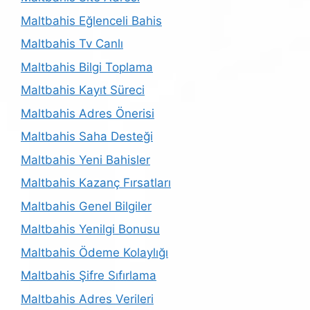
Maltbahis Eğlenceli Bahis
Maltbahis Tv Canlı
Maltbahis Bilgi Toplama
Maltbahis Kayıt Süreci
Maltbahis Adres Önerisi
Maltbahis Saha Desteği
Maltbahis Yeni Bahisler
Maltbahis Kazanç Fırsatları
Maltbahis Genel Bilgiler
Maltbahis Yenilgi Bonusu
Maltbahis Ödeme Kolaylığı
Maltbahis Şifre Sıfırlama
Maltbahis Adres Verileri