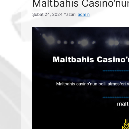
Maltbahis Casino’nun
Şubat 24, 2024
Yazarı:
admin