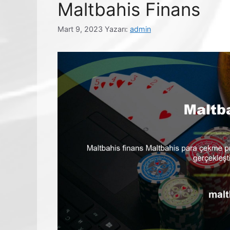
Maltbahis Finans
Mart 9, 2023
Yazarı:
admin