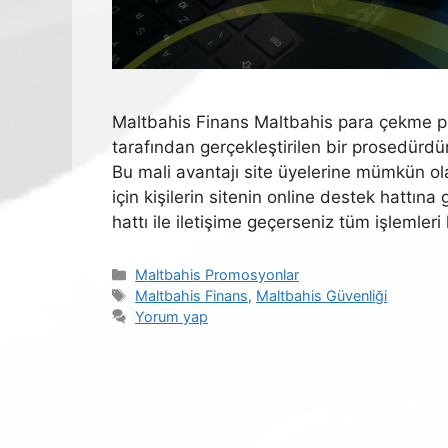
Maltbahis Finans Maltbahis para çekme pro
tarafından gerçekleştirilen bir prosedürdür
Bu mali avantajı site üyelerine mümkün o
için kişilerin sitenin online destek hattın
hattı ile iletişime geçerseniz tüm işlemler
Kategoriler
Maltbahis Promosyonlar
Etiketler
Maltbahis Finans
,
Maltbahis Güvenliği
Yorum yap