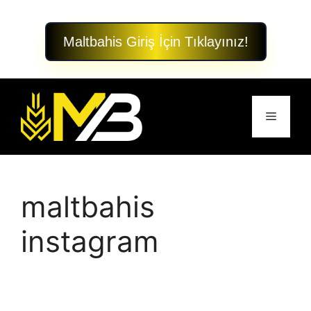
Maltbahis Giriş İçin Tıklayınız!
İçeriğe
atla
Menü
maltbahis
instagram