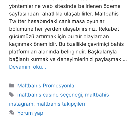
yöntemlerine web sitesinde belirlenen ödeme
sayfasından rahatlıkla ulaşabilirler. Maltbahis
Twitter hesabındaki canlı masa oyunları
bölümüne her yerden ulaşabilirsiniz. Rekabet
gücümüzü artırmak için bu tür olaylardan
kaçınmak önemlidir. Bu özellikle çevrimiçi bahis
platformları alanında belirgindir. Başkalarıyla
bağlantı kurmak ve deneyimlerinizi paylaşmak …
Devamını oku…
Kategoriler
Maltbahis Promosyonlar
Etiketler
maltbahis casino seçeneği
,
maltbahis
instagram
,
maltbahis takipçileri
Yorum yap