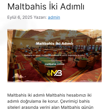
Maltbahis İki Adımlı
Eylül 6, 2025
Yazarı:
admin
Maltbahis iki adımlı Maltbahis hesabınızı iki
adımlı doğrulama ile korur. Çevrimiçi bahis
siteleri arasında yerini alan Maltbahis günün