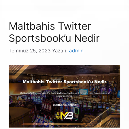
Maltbahis Twitter
Sportsbook’u Nedir
Temmuz 25, 2023
Yazarı:
admin