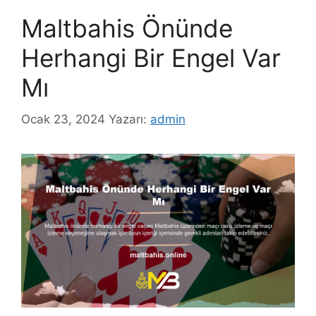
Maltbahis Önünde
Herhangi Bir Engel Var
Mı
Ocak 23, 2024
Yazarı:
admin