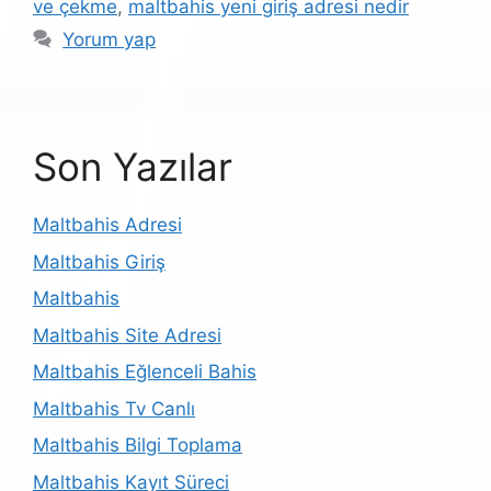
ve çekme
,
maltbahis yeni giriş adresi nedir
Yorum yap
Son Yazılar
Maltbahis Adresi
Maltbahis Giriş
Maltbahis
Maltbahis Site Adresi
Maltbahis Eğlenceli Bahis
Maltbahis Tv Canlı
Maltbahis Bilgi Toplama
Maltbahis Kayıt Süreci