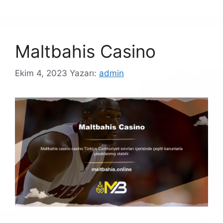
Maltbahis Casino
Ekim 4, 2023
Yazarı:
admin