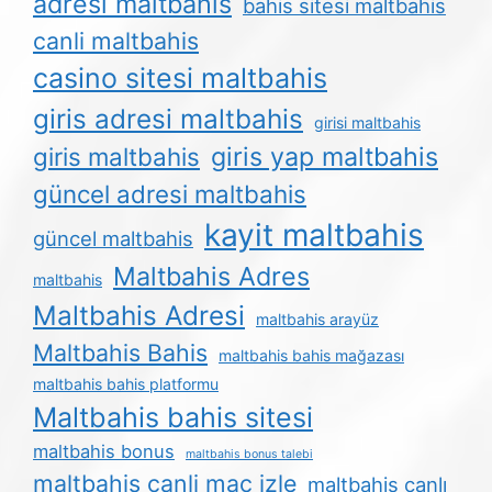
adresi maltbahis
bahis sitesi maltbahis
canli maltbahis
casino sitesi maltbahis
giris adresi maltbahis
girisi maltbahis
giris yap maltbahis
giris maltbahis
güncel adresi maltbahis
kayit maltbahis
güncel maltbahis
Maltbahis Adres
maltbahis
Maltbahis Adresi
maltbahis arayüz
Maltbahis Bahis
maltbahis bahis mağazası
maltbahis bahis platformu
Maltbahis bahis sitesi
maltbahis bonus
maltbahis bonus talebi
maltbahis canli maç izle
maltbahis canlı