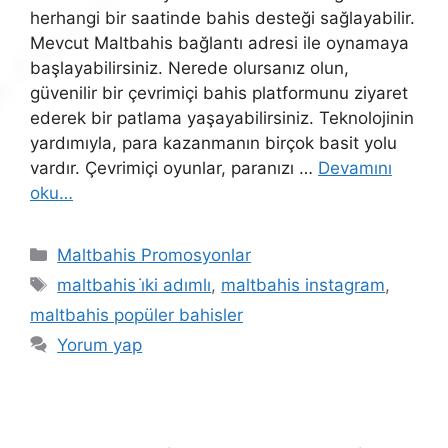
herhangi bir saatinde bahis desteği sağlayabilir.
Mevcut Maltbahis bağlantı adresi ile oynamaya
başlayabilirsiniz. Nerede olursanız olun,
güvenilir bir çevrimiçi bahis platformunu ziyaret
ederek bir patlama yaşayabilirsiniz. Teknolojinin
yardımıyla, para kazanmanın birçok basit yolu
vardır. Çevrimiçi oyunlar, paranızı …
Devamını
oku…
Kategoriler
Maltbahis Promosyonlar
Etiketler
maltbahis i̇ki adımlı
,
maltbahis instagram
,
maltbahis popüler bahisler
Yorum yap