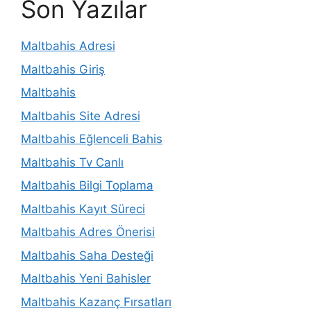
Son Yazılar
Maltbahis Adresi
Maltbahis Giriş
Maltbahis
Maltbahis Site Adresi
Maltbahis Eğlenceli Bahis
Maltbahis Tv Canlı
Maltbahis Bilgi Toplama
Maltbahis Kayıt Süreci
Maltbahis Adres Önerisi
Maltbahis Saha Desteği
Maltbahis Yeni Bahisler
Maltbahis Kazanç Fırsatları