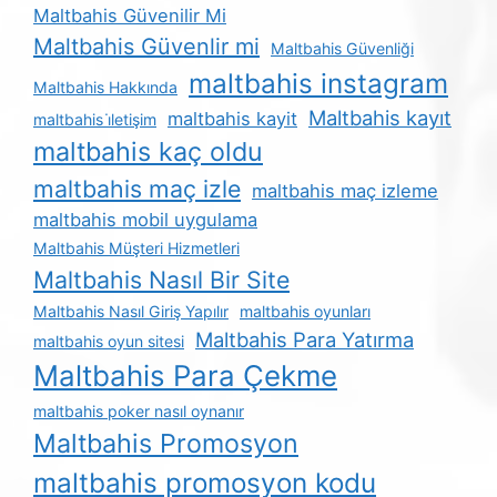
Maltbahis Güvenilir Mi
Maltbahis Güvenlir mi
Maltbahis Güvenliği
maltbahis instagram
Maltbahis Hakkında
Maltbahis kayıt
maltbahis kayit
maltbahis i̇letişim
maltbahis kaç oldu
maltbahis maç izle
maltbahis maç izleme
maltbahis mobil uygulama
Maltbahis Müşteri Hizmetleri
Maltbahis Nasıl Bir Site
Maltbahis Nasıl Giriş Yapılır
maltbahis oyunları
Maltbahis Para Yatırma
maltbahis oyun sitesi
Maltbahis Para Çekme
maltbahis poker nasıl oynanır
Maltbahis Promosyon
maltbahis promosyon kodu