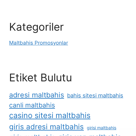
Kategoriler
Maltbahis Promosyonlar
Etiket Bulutu
adresi maltbahis
bahis sitesi maltbahis
canli maltbahis
casino sitesi maltbahis
giris adresi maltbahis
girisi maltbahis