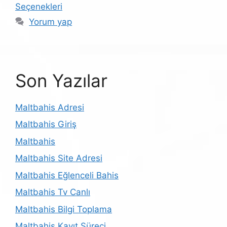
Seçenekleri
Yorum yap
Son Yazılar
Maltbahis Adresi
Maltbahis Giriş
Maltbahis
Maltbahis Site Adresi
Maltbahis Eğlenceli Bahis
Maltbahis Tv Canlı
Maltbahis Bilgi Toplama
Maltbahis Kayıt Süreci