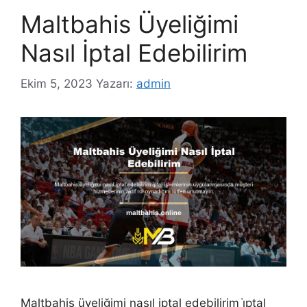
Maltbahis Üyeliğimi
Nasıl İptal Edebilirim
Ekim 5, 2023
Yazarı:
admin
Maltbahis üyeliğimi nasıl iptal edebilirim i̇ptal