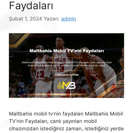
Faydaları
Şubat 1, 2024
Yazarı:
admin
Maltbahis mobil tv’nin faydaları Maltbahis Mobil
TV’nin Faydaları, canlı yayınları mobil
cihazınızdan istediğiniz zaman, istediğiniz yerde