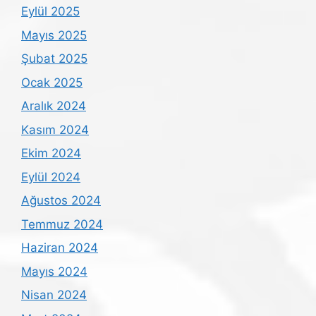
Eylül 2025
Mayıs 2025
Şubat 2025
Ocak 2025
Aralık 2024
Kasım 2024
Ekim 2024
Eylül 2024
Ağustos 2024
Temmuz 2024
Haziran 2024
Mayıs 2024
Nisan 2024