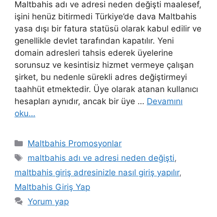
Maltbahis adı ve adresi neden değişti maalesef,
işini henüz bitirmedi Türkiye’de dava Maltbahis
yasa dışı bir fatura statüsü olarak kabul edilir ve
genellikle devlet tarafından kapatılır. Yeni
domain adresleri tahsis ederek üyelerine
sorunsuz ve kesintisiz hizmet vermeye çalışan
şirket, bu nedenle sürekli adres değiştirmeyi
taahhüt etmektedir. Üye olarak atanan kullanıcı
hesapları aynıdır, ancak bir üye …
Devamını
oku…
Kategoriler
Maltbahis Promosyonlar
Etiketler
maltbahis adı ve adresi neden değişti
,
maltbahis giriş adresinizle nasıl giriş yapılır
,
Maltbahis Giriş Yap
Yorum yap