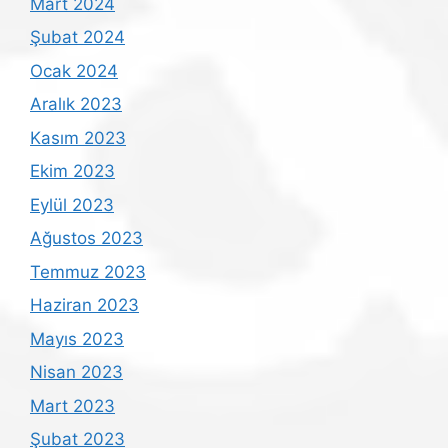
Mart 2024
Şubat 2024
Ocak 2024
Aralık 2023
Kasım 2023
Ekim 2023
Eylül 2023
Ağustos 2023
Temmuz 2023
Haziran 2023
Mayıs 2023
Nisan 2023
Mart 2023
Şubat 2023