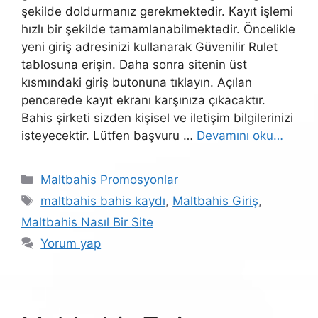
şekilde doldurmanız gerekmektedir. Kayıt işlemi
hızlı bir şekilde tamamlanabilmektedir. Öncelikle
yeni giriş adresinizi kullanarak Güvenilir Rulet
tablosuna erişin. Daha sonra sitenin üst
kısmındaki giriş butonuna tıklayın. Açılan
pencerede kayıt ekranı karşınıza çıkacaktır.
Bahis şirketi sizden kişisel ve iletişim bilgilerinizi
isteyecektir. Lütfen başvuru …
Devamını oku…
Kategoriler
Maltbahis Promosyonlar
Etiketler
maltbahis bahis kaydı
,
Maltbahis Giriş
,
Maltbahis Nasıl Bir Site
Yorum yap