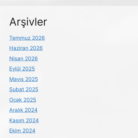
Arşivler
Temmuz 2026
Haziran 2026
Nisan 2026
Eylül 2025
Mayıs 2025
Şubat 2025
Ocak 2025
Aralık 2024
Kasım 2024
Ekim 2024