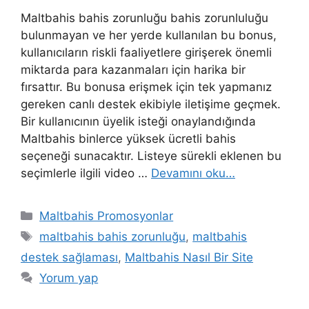
Maltbahis bahis zorunluğu bahis zorunluluğu
bulunmayan ve her yerde kullanılan bu bonus,
kullanıcıların riskli faaliyetlere girişerek önemli
miktarda para kazanmaları için harika bir
fırsattır. Bu bonusa erişmek için tek yapmanız
gereken canlı destek ekibiyle iletişime geçmek.
Bir kullanıcının üyelik isteği onaylandığında
Maltbahis binlerce yüksek ücretli bahis
seçeneği sunacaktır. Listeye sürekli eklenen bu
seçimlerle ilgili video …
Devamını oku…
Kategoriler
Maltbahis Promosyonlar
Etiketler
maltbahis bahis zorunluğu
,
maltbahis
destek sağlaması
,
Maltbahis Nasıl Bir Site
Yorum yap