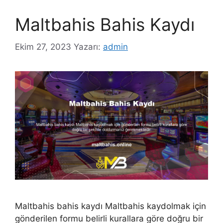
Maltbahis Bahis Kaydı
Ekim 27, 2023
Yazarı:
admin
Maltbahis bahis kaydı Maltbahis kaydolmak için
gönderilen formu belirli kurallara göre doğru bir