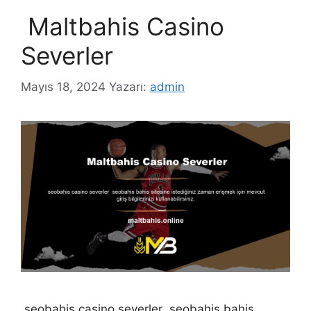
Maltbahis Casino
Severler
Mayıs 18, 2024
Yazarı:
admin
seobahis casino severler seobahis bahis