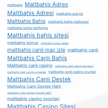
Maltbahis Adres
maltbahis
Maltbahis Adresi
maltbahis arayüz
Maltbahis Bahis
maltbahis bahis mağazası
maltbahis bahis platformu
Maltbahis bahis sitesi
maltbahis bonus
maltbahis bonus talebi
maltbahis canli maç izle
maltbahis canlı
Maltbahis Canlı Bahis
Maltbahis canlı casino
maltbahis canlı casino altyapısı
maltbahis canlı casino oyunları
maltbahis canlı casino oynamak
Maltbahis Canlı Destek
Maltbahis Canlı Destek Hattı
maltbahis canlı destek hizmeti nedir
maltbahis casino oyunları
Maltbahis Casino Sitesi