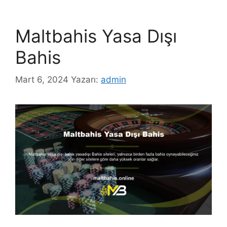
Maltbahis Yasa Dışı
Bahis
Mart 6, 2024
Yazarı:
admin