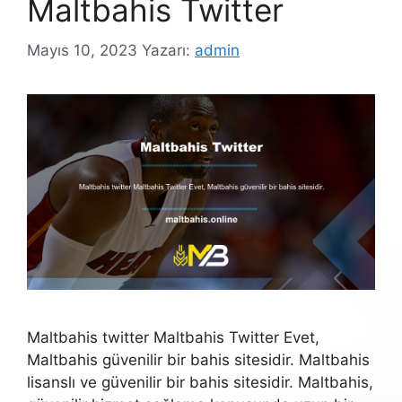
Maltbahis Twitter
Mayıs 10, 2023
Yazarı:
admin
Maltbahis twitter Maltbahis Twitter Evet,
Maltbahis güvenilir bir bahis sitesidir. Maltbahis
lisanslı ve güvenilir bir bahis sitesidir. Maltbahis,