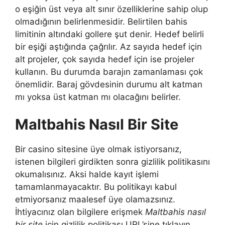
o eşiğin üst veya alt sınır özelliklerine sahip olup
olmadığının belirlenmesidir. Belirtilen bahis
limitinin altındaki gollere şut denir. Hedef belirli
bir eşiği aştığında çağrılır. Az sayıda hedef için
alt projeler, çok sayıda hedef için ise projeler
kullanın. Bu durumda barajın zamanlaması çok
önemlidir. Baraj gövdesinin durumu alt katman
mı yoksa üst katman mı olacağını belirler.
Maltbahis Nasıl Bir Site
Bir casino sitesine üye olmak istiyorsanız,
istenen bilgileri girdikten sonra gizlilik politikasını
okumalısınız. Aksi halde kayıt işlemi
tamamlanmayacaktır. Bu politikayı kabul
etmiyorsanız maalesef üye olamazsınız.
İhtiyacınız olan bilgilere erişmek
Maltbahis nasıl
bir site
için gizlilik politikası URL’sine tıklayın.