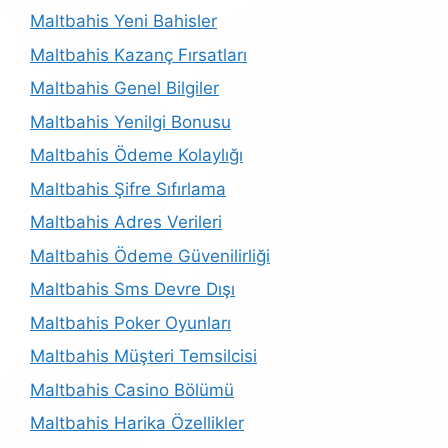
Maltbahis Yeni Bahisler
Maltbahis Kazanç Fırsatları
Maltbahis Genel Bilgiler
Maltbahis Yenilgi Bonusu
Maltbahis Ödeme Kolaylığı
Maltbahis Şifre Sıfırlama
Maltbahis Adres Verileri
Maltbahis Ödeme Güvenilirliği
Maltbahis Sms Devre Dışı
Maltbahis Poker Oyunları
Maltbahis Müşteri Temsilcisi
Maltbahis Casino Bölümü
Maltbahis Harika Özellikler