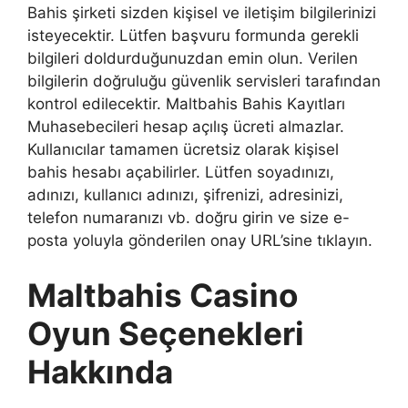
Bahis şirketi sizden kişisel ve iletişim bilgilerinizi
isteyecektir. Lütfen başvuru formunda gerekli
bilgileri doldurduğunuzdan emin olun. Verilen
bilgilerin doğruluğu güvenlik servisleri tarafından
kontrol edilecektir. Maltbahis Bahis Kayıtları
Muhasebecileri hesap açılış ücreti almazlar.
Kullanıcılar tamamen ücretsiz olarak kişisel
bahis hesabı açabilirler. Lütfen soyadınızı,
adınızı, kullanıcı adınızı, şifrenizi, adresinizi,
telefon numaranızı vb. doğru girin ve size e-
posta yoluyla gönderilen onay URL’sine tıklayın.
Maltbahis Casino
Oyun Seçenekleri
Hakkında