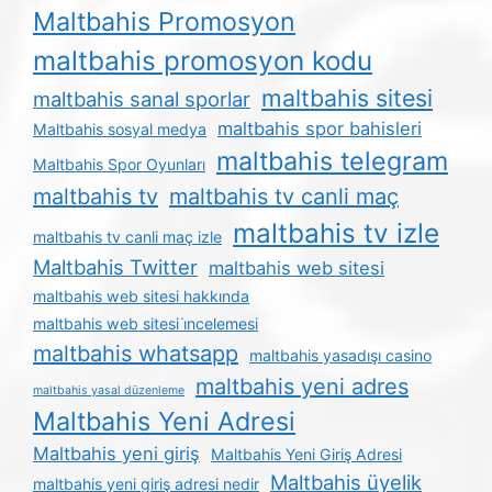
Maltbahis Promosyon
maltbahis promosyon kodu
maltbahis sitesi
maltbahis sanal sporlar
maltbahis spor bahisleri
Maltbahis sosyal medya
maltbahis telegram
Maltbahis Spor Oyunları
maltbahis tv
maltbahis tv canli maç
maltbahis tv izle
maltbahis tv canli maç izle
Maltbahis Twitter
maltbahis web sitesi
maltbahis web sitesi hakkında
maltbahis web sitesi i̇ncelemesi
maltbahis whatsapp
maltbahis yasadışı casino
maltbahis yeni adres
maltbahis yasal düzenleme
Maltbahis Yeni Adresi
Maltbahis yeni giriş
Maltbahis Yeni Giriş Adresi
Maltbahis üyelik
maltbahis yeni giriş adresi nedir