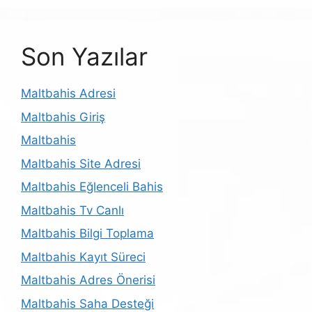
Son Yazılar
Maltbahis Adresi
Maltbahis Giriş
Maltbahis
Maltbahis Site Adresi
Maltbahis Eğlenceli Bahis
Maltbahis Tv Canlı
Maltbahis Bilgi Toplama
Maltbahis Kayıt Süreci
Maltbahis Adres Önerisi
Maltbahis Saha Desteği