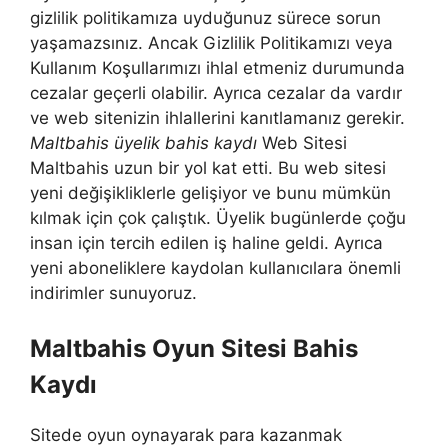
gizlilik politikamıza uyduğunuz sürece sorun
yaşamazsınız. Ancak Gizlilik Politikamızı veya
Kullanım Koşullarımızı ihlal etmeniz durumunda
cezalar geçerli olabilir. Ayrıca cezalar da vardır
ve web sitenizin ihlallerini kanıtlamanız gerekir.
Maltbahis üyelik bahis kaydı
Web Sitesi
Maltbahis uzun bir yol kat etti. Bu web sitesi
yeni değişikliklerle gelişiyor ve bunu mümkün
kılmak için çok çalıştık. Üyelik bugünlerde çoğu
insan için tercih edilen iş haline geldi. Ayrıca
yeni aboneliklere kaydolan kullanıcılara önemli
indirimler sunuyoruz.
Maltbahis Oyun Sitesi Bahis
Kaydı
Sitede oyun oynayarak para kazanmak