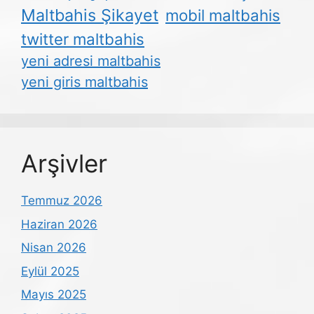
Maltbahis Şikayet
mobil maltbahis
twitter maltbahis
yeni adresi maltbahis
yeni giris maltbahis
Arşivler
Temmuz 2026
Haziran 2026
Nisan 2026
Eylül 2025
Mayıs 2025