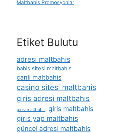
Maltbahis Promosyonlar
Etiket Bulutu
adresi maltbahis
bahis sitesi maltbahis
canli maltbahis
casino sitesi maltbahis
giris adresi maltbahis
giris maltbahis
girisi maltbahis
giris yap maltbahis
güncel adresi maltbahis