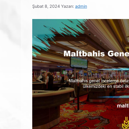
Şubat 8, 2024
Yazarı:
admin