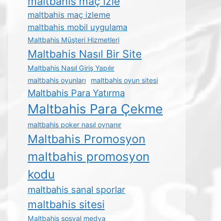
maltbahis maç izle
maltbahis maç izleme
maltbahis mobil uygulama
Maltbahis Müşteri Hizmetleri
Maltbahis Nasıl Bir Site
Maltbahis Nasıl Giriş Yapılır
maltbahis oyunları
maltbahis oyun sitesi
Maltbahis Para Yatırma
Maltbahis Para Çekme
maltbahis poker nasıl oynanır
Maltbahis Promosyon
maltbahis promosyon
kodu
maltbahis sanal sporlar
maltbahis sitesi
Maltbahis sosyal medya