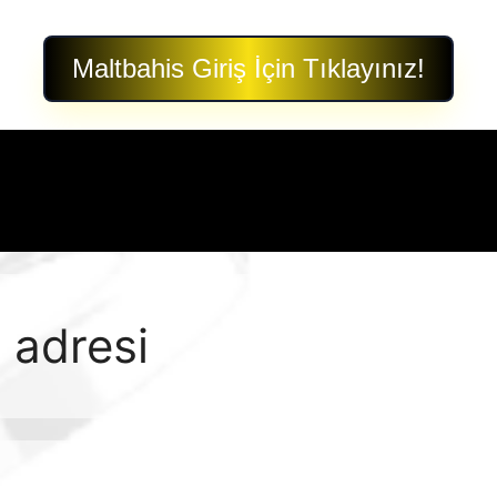
Maltbahis Giriş İçin Tıklayınız!
 adresi