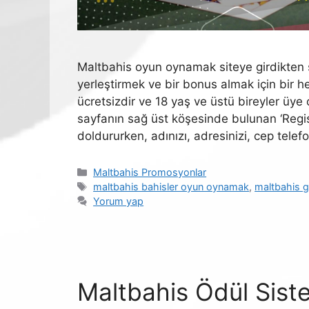
Maltbahis oyun oynamak siteye girdikten 
yerleştirmek ve bir bonus almak için bir 
ücretsizdir ve 18 yaş ve üstü bireyler üye 
sayfanın sağ üst köşesinde bulunan ‘Regis
doldururken, adınızı, adresinizi, cep tel
Kategoriler
Maltbahis Promosyonlar
Etiketler
maltbahis bahisler oyun oynamak
,
maltbahis g
Yorum yap
Maltbahis Ödül Sist