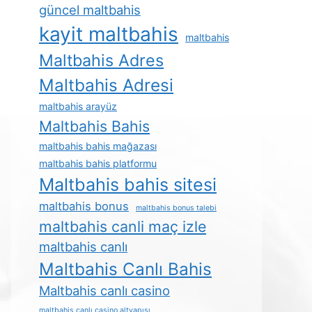
güncel maltbahis
kayit maltbahis
maltbahis
Maltbahis Adres
Maltbahis Adresi
maltbahis arayüz
Maltbahis Bahis
maltbahis bahis mağazası
maltbahis bahis platformu
Maltbahis bahis sitesi
maltbahis bonus
maltbahis bonus talebi
maltbahis canli maç izle
maltbahis canlı
Maltbahis Canlı Bahis
Maltbahis canlı casino
maltbahis canlı casino altyapısı