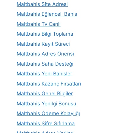
Maltbahis Site Adresi
Maltbahis Eğlenceli Bahis
Maltbahis Tv Canlı
Maltbahis Bilgi Toplama
Maltbahis Kayıt Süreci
Maltbahis Adres Önerisi
Maltbahis Saha Desteği
Maltbahis Yeni Bahisler
Maltbahis Kazanç Fırsatları
Maltbahis Genel Bilgiler
Maltbahis Yenilgi Bonusu
Maltbahis Ödeme Kolaylığı
Maltbahis Şifre Sıfırlama