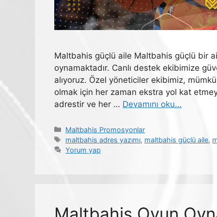
Maltbahis güçlü aile Maltbahis güçlü bir ai
oynamaktadır. Canlı destek ekibimize güve
alıyoruz. Özel yöneticiler ekibimiz, müm
olmak için her zaman ekstra yol kat etmeye
adrestir ve her …
Devamını oku…
Kategoriler
Maltbahis Promosyonlar
Etiketler
maltbahis adres yazımı
,
maltbahis güçlü aile
,
m
Yorum yap
Maltbahis Oyun Oy