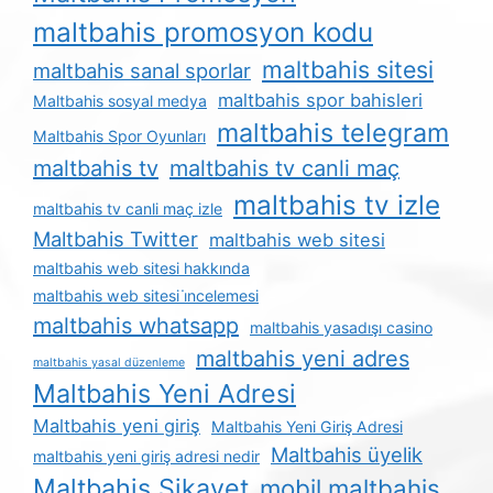
maltbahis promosyon kodu
maltbahis sitesi
maltbahis sanal sporlar
maltbahis spor bahisleri
Maltbahis sosyal medya
maltbahis telegram
Maltbahis Spor Oyunları
maltbahis tv
maltbahis tv canli maç
maltbahis tv izle
maltbahis tv canli maç izle
Maltbahis Twitter
maltbahis web sitesi
maltbahis web sitesi hakkında
maltbahis web sitesi i̇ncelemesi
maltbahis whatsapp
maltbahis yasadışı casino
maltbahis yeni adres
maltbahis yasal düzenleme
Maltbahis Yeni Adresi
Maltbahis yeni giriş
Maltbahis Yeni Giriş Adresi
Maltbahis üyelik
maltbahis yeni giriş adresi nedir
Maltbahis Şikayet
mobil maltbahis