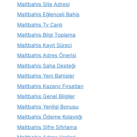
Maltbahis Site Adresi
Maltbahis Eğlenceli Bahis
Maltbahis Tv Canlı
Maltbahis Bilgi Toplama
Maltbahis Kayıt Süreci
Maltbahis Adres Önerisi
Maltbahis Saha Desteği
Maltbahis Yeni Bahisler
Maltbahis Kazanç Fırsatları
Maltbahis Genel Bilgiler
Maltbahis Yenilgi Bonusu
Maltbahis Ödeme Kolaylığı
Maltbahis Şifre Sıfırlama