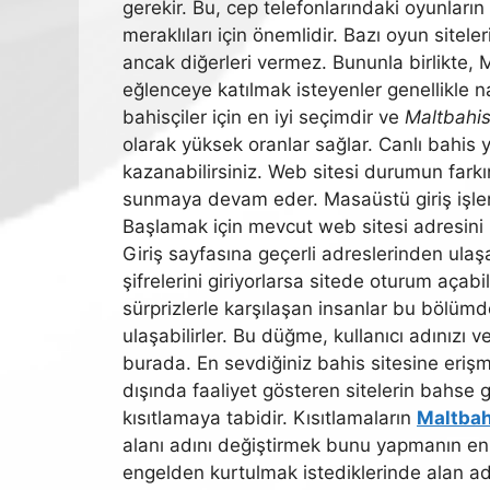
gerekir. Bu, cep telefonlarındaki oyunların
meraklıları için önemlidir. Bazı oyun sitele
ancak diğerleri vermez. Bununla birlikte, 
eğlenceye katılmak isteyenler genellikle n
bahisçiler için en iyi seçimdir ve
Maltbahis
olarak yüksek oranlar sağlar. Canlı bahis 
kazanabilirsiniz. Web sitesi durumun farkın
sunmaya devam eder. Masaüstü giriş işleml
Başlamak için mevcut web sitesi adresini z
Giriş sayfasına geçerli adreslerinden ulaşa
şifrelerini giriyorlarsa sitede oturum aça
sürprizlerle karşılaşan insanlar bu bölümde
ulaşabilirler. Bu düğme, kullanıcı adınızı
burada. En sevdiğiniz bahis sitesine eri
dışında faaliyet gösteren sitelerin bahse 
kısıtlamaya tabidir. Kısıtlamaların
Maltbah
alanı adını değiştirmek bunu yapmanın en i
engelden kurtulmak istediklerinde alan adı