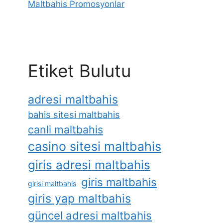
Maltbahis Promosyonlar
Etiket Bulutu
adresi maltbahis
bahis sitesi maltbahis
canli maltbahis
casino sitesi maltbahis
giris adresi maltbahis
giris maltbahis
girisi maltbahis
giris yap maltbahis
güncel adresi maltbahis