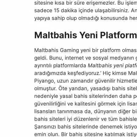
sitesine kısa bir süre erişemezler. Bu işlem
sadece 15 dakika içinde ulaşabilirsiniz. A
yapıya sahip olup olmadığı konusunda her
Maltbahis Yeni Platform
Maltbahis Gaming yeni bir platform olması
geldi. Bunu, internet ve sosyal medyanın
ayrıntılı platformlarda
Maltbahis yeni platf
aradığımızda keşfediyoruz.’ Hiç kimse Mal
Piyango, uzun zamandır güvenilir hizmetler
olmuştur. Öte yandan, yasadışı bahis site
nedeniyle yasal bahis sitelerinden daha p
güvenilirliğini ve kalitesini görmek için li
lisansları tanınmasa da, dünyanın diğer bi
bahis siteleri iyi düzenlenir ve tüm bahisle
Şansınızı bahis sitelerinde denemek istiyo
emin olun. Bir bahis sitesine katılmak isti