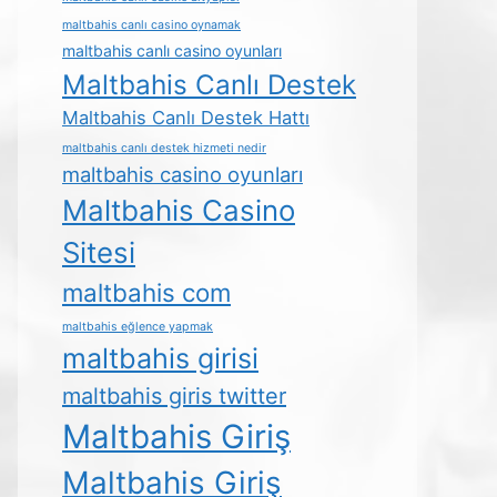
maltbahis canlı casino oynamak
maltbahis canlı casino oyunları
Maltbahis Canlı Destek
Maltbahis Canlı Destek Hattı
maltbahis canlı destek hizmeti nedir
maltbahis casino oyunları
Maltbahis Casino
Sitesi
maltbahis com
maltbahis eğlence yapmak
maltbahis girisi
maltbahis giris twitter
Maltbahis Giriş
Maltbahis Giriş