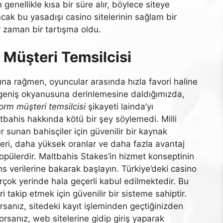
 genellikle kısa bir süre alır, böylece siteye
ncak bu yasadışı casino sitelerinin sağlam bir
 zaman bir tartışma oldu.
 Müşteri Temsilcisi
na rağmen, oyuncular arasında hızla favori haline
 geniş okyanusuna derinlemesine daldığımızda,
orm müşteri temsilcisi
şikayeti lainda’yı
tbahis hakkında kötü bir şey söylemedi. Milli
 sunan bahisçiler için güvenilir bir kaynak
leri, daha yüksek oranlar ve daha fazla avantaj
opülerdir. Maltbahis Stakes’in hizmet konseptinin
sans verilerine bakarak başlayın. Türkiye’deki casino
rçok yerinde hala geçerli kabul edilmektedir. Bu
ri takip etmek için güvenilir bir sisteme sahiptir.
rsanız, sitedeki kayıt işleminden geçtiğinizden
yorsanız, web sitelerine gidip giriş yaparak