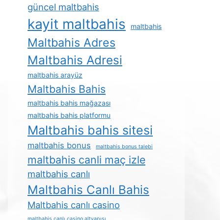
güncel maltbahis
kayit maltbahis
maltbahis
Maltbahis Adres
Maltbahis Adresi
maltbahis arayüz
Maltbahis Bahis
maltbahis bahis mağazası
maltbahis bahis platformu
Maltbahis bahis sitesi
maltbahis bonus
maltbahis bonus talebi
maltbahis canli maç izle
maltbahis canlı
Maltbahis Canlı Bahis
Maltbahis canlı casino
maltbahis canlı casino altyapısı