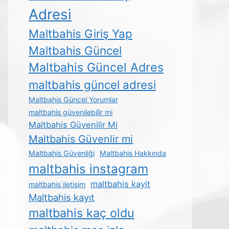
Adresi
Maltbahis Giriş Yap
Maltbahis Güncel
Maltbahis Güncel Adres
maltbahis güncel adresi
Maltbahis Güncel Yorumlar
maltbahis güvenilebilir mi
Maltbahis Güvenilir Mi
Maltbahis Güvenlir mi
Maltbahis Güvenliği
Maltbahis Hakkında
maltbahis instagram
maltbahis kayit
maltbahis i̇letişim
Maltbahis kayıt
maltbahis kaç oldu