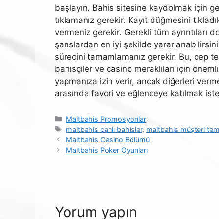
başlayın. Bahis sitesine kaydolmak için g
tıklamanız gerekir. Kayıt düğmesini tıkladık
vermeniz gerekir. Gerekli tüm ayrıntıları d
şanslardan en iyi şekilde yararlanabilirsin
sürecini tamamlamanız gerekir. Bu, cep tel
bahisçiler ve casino meraklıları için önemli
yapmanıza izin verir, ancak diğerleri verme
arasında favori ve eğlenceye katılmak iste
Kategoriler
Maltbahis Promosyonlar
Etiketler
maltbahis canlı bahisler
,
maltbahis müşteri tems
Maltbahis Casino Bölümü
Maltbahis Poker Oyunları
Yorum yapın