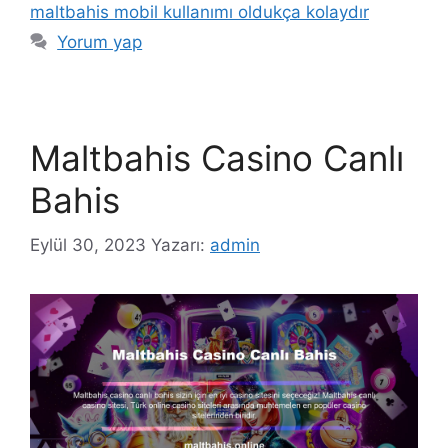
maltbahis mobil kullanımı oldukça kolaydır
Yorum yap
Maltbahis Casino Canlı
Bahis
Eylül 30, 2023
Yazarı:
admin