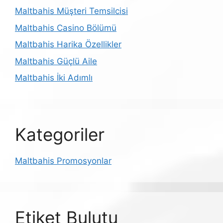
Maltbahis Müşteri Temsilcisi
Maltbahis Casino Bölümü
Maltbahis Harika Özellikler
Maltbahis Güçlü Aile
Maltbahis İki Adımlı
Kategoriler
Maltbahis Promosyonlar
Etiket Bulutu