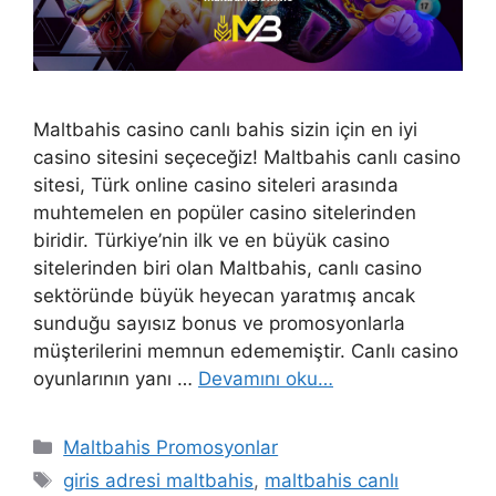
Maltbahis casino canlı bahis sizin için en iyi
casino sitesini seçeceğiz! Maltbahis canlı casino
sitesi, Türk online casino siteleri arasında
muhtemelen en popüler casino sitelerinden
biridir. Türkiye’nin ilk ve en büyük casino
sitelerinden biri olan Maltbahis, canlı casino
sektöründe büyük heyecan yaratmış ancak
sunduğu sayısız bonus ve promosyonlarla
müşterilerini memnun edememiştir. Canlı casino
oyunlarının yanı …
Devamını oku…
Kategoriler
Maltbahis Promosyonlar
Etiketler
giris adresi maltbahis
,
maltbahis canlı