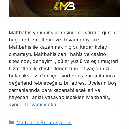
Maltbahis yeni giriş adresini değiştirdi o günden
bugüne hizmetlerimize devam ediyoruz.
Maltbahis ile kazanmak hiç bu kadar kolay
olmamıştı. Maltbahis canlı bahis ve casino
sitesinde, deneyimli, güler yüzlü ve eşit müşteri
hizmetleri ile desteklenen tüm ihtiyaçlarınızı
bulacaksınız. Gün içerisinde boş zamanlarınızı
değerlendirebileceğiniz bir adres. Üyelerin boş
zamanlarında para kazanabilecekleri ve
heyecanlı anlar yaşayabilecekleri Maltbahis,
aynı …
Devamını oku…
Kategoriler
Maltbahis Promosyonlar