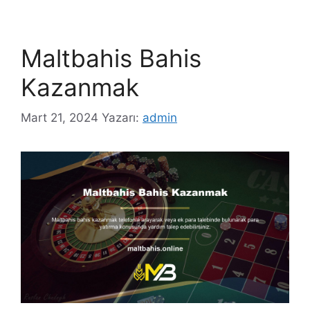
Maltbahis Bahis
Kazanmak
Mart 21, 2024
Yazarı:
admin