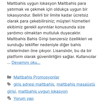
Maltbahis uygun lokasyon Maltbahis para
yatırmak ve çekmek için oldukça uygun bir
lokasyondur. Belirli bir limite kadar ücretsiz
olarak para çekebilirsiniz; müşteri hizmetleri
ekibimiz gerekli ayrıntılar konusunda size
yardımcı olmaktan mutluluk duyacaktır.
Maltbahis Bahis Girişi benzersiz özellikleri ve
sunduğu teklifler nedeniyle diğer bahis
sitelerinden öne çıkıyor. Lisanslıdır, bu da bir
platform olarak güvenilirliğini sağlar. Kullanıcılar
…
Devamını oku…
Kategoriler
Maltbahis Promosyonlar
Etiketler
giris adresi maltbahis
,
maltbahis masaüstü
girişi
,
maltbahis uygun lokasyon
Yorum yap