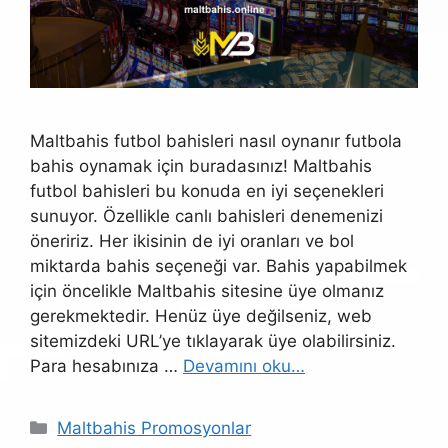
Maltbahis futbol bahisleri nasıl oynanır futbola
bahis oynamak için buradasınız! Maltbahis
futbol bahisleri bu konuda en iyi seçenekleri
sunuyor. Özellikle canlı bahisleri denemenizi
öneririz. Her ikisinin de iyi oranları ve bol
miktarda bahis seçeneği var. Bahis yapabilmek
için öncelikle Maltbahis sitesine üye olmanız
gerekmektedir. Henüz üye değilseniz, web
sitemizdeki URL’ye tıklayarak üye olabilirsiniz.
Para hesabınıza …
Devamını oku…
Kategoriler
Maltbahis Promosyonlar