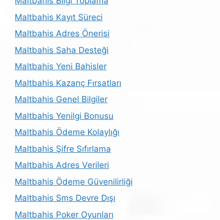
Maltbahis Bilgi Toplama
Maltbahis Kayıt Süreci
Maltbahis Adres Önerisi
Maltbahis Saha Desteği
Maltbahis Yeni Bahisler
Maltbahis Kazanç Fırsatları
Maltbahis Genel Bilgiler
Maltbahis Yenilgi Bonusu
Maltbahis Ödeme Kolaylığı
Maltbahis Şifre Sıfırlama
Maltbahis Adres Verileri
Maltbahis Ödeme Güvenilirliği
Maltbahis Sms Devre Dışı
Maltbahis Poker Oyunları