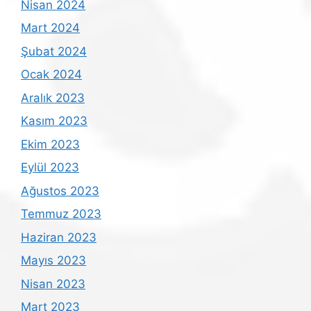
Nisan 2024
Mart 2024
Şubat 2024
Ocak 2024
Aralık 2023
Kasım 2023
Ekim 2023
Eylül 2023
Ağustos 2023
Temmuz 2023
Haziran 2023
Mayıs 2023
Nisan 2023
Mart 2023