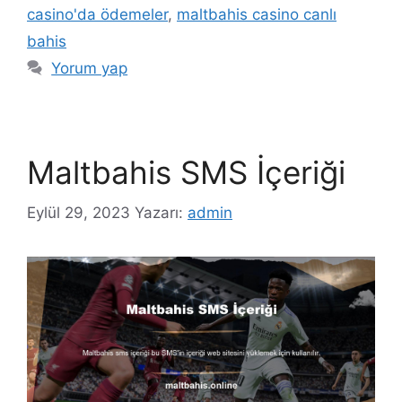
casino'da ödemeler
,
maltbahis casino canlı
bahis
Yorum yap
Maltbahis SMS İçeriği
Eylül 29, 2023
Yazarı:
admin