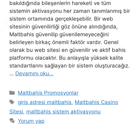
bakıldığında bileşenlerin hareketi ve tüm
sistemin aktivasyonu her zaman tanımlanmış bir
sistem ortamında gerçekleşebilir. Bir web
sitesinin güvenilirliği göz önüne alındığında,
Maltbahis güvenilip güvenilemeyeceğini
belirleyen birkaç önemli faktör vardır. Genel
olarak bu web sitesi en güvenilir ve aktif bahis
platformu olacaktır. Bu anlayışla yüksek kalite
standartlarını sağlayan bir sistem oluşturacağız.
…
Devamını oku…
Kategoriler
Maltbahis Promosyonlar
Etiketler
giris adresi maltbahis
,
Maltbahis Casino
Sitesi
,
maltbahis sistem aktivasyonu
Yorum yap