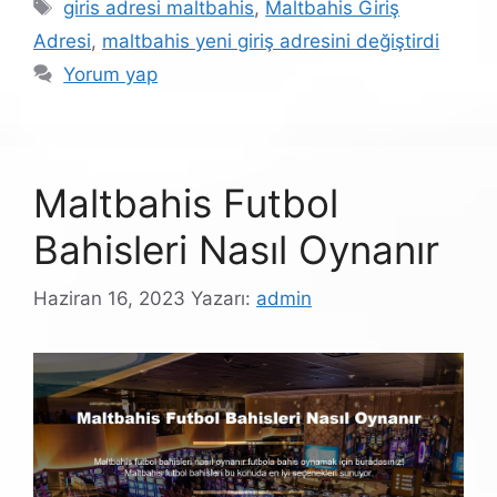
Etiketler
giris adresi maltbahis
,
Maltbahis Giriş
Adresi
,
maltbahis yeni giriş adresini değiştirdi
Yorum yap
Maltbahis Futbol
Bahisleri Nasıl Oynanır
Haziran 16, 2023
Yazarı:
admin