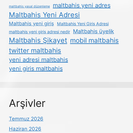
maltbahis yeni adres
maltbahis yasal düzenleme
Maltbahis Yeni Adresi
Maltbahis yeni giriş
Maltbahis Yeni Giriş Adresi
Maltbahis üyelik
maltbahis yeni giriş adresi nedir
Maltbahis Şikayet
mobil maltbahis
twitter maltbahis
yeni adresi maltbahis
yeni giris maltbahis
Arşivler
Temmuz 2026
Haziran 2026