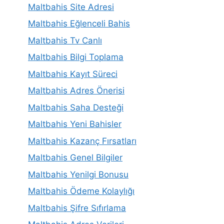
Maltbahis Site Adresi
Maltbahis Eğlenceli Bahis
Maltbahis Tv Canlı
Maltbahis Bilgi Toplama
Maltbahis Kayıt Süreci
Maltbahis Adres Önerisi
Maltbahis Saha Desteği
Maltbahis Yeni Bahisler
Maltbahis Kazanç Fırsatları
Maltbahis Genel Bilgiler
Maltbahis Yenilgi Bonusu
Maltbahis Ödeme Kolaylığı
Maltbahis Şifre Sıfırlama