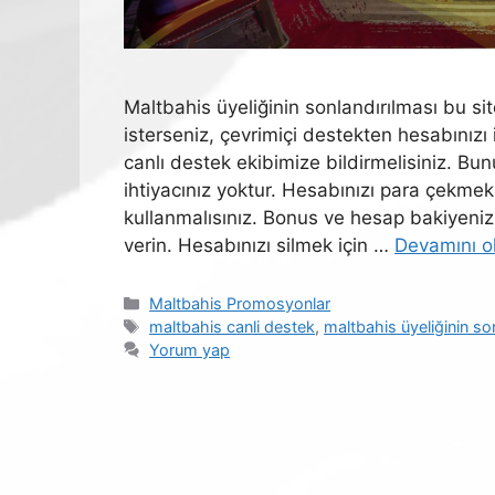
Maltbahis üyeliğinin sonlandırılması bu s
isterseniz, çevrimiçi destekten hesabınızı 
canlı destek ekibimize bildirmelisiniz. Bu
ihtiyacınız yoktur. Hesabınızı para çekme
kullanmalısınız. Bonus ve hesap bakiyeniz
verin. Hesabınızı silmek için …
Devamını 
Kategoriler
Maltbahis Promosyonlar
Etiketler
maltbahis canli destek
,
maltbahis üyeliğinin so
Yorum yap