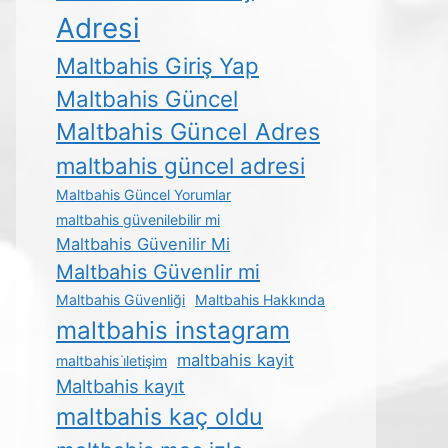
Adresi
Maltbahis Giriş Yap
Maltbahis Güncel
Maltbahis Güncel Adres
maltbahis güncel adresi
Maltbahis Güncel Yorumlar
maltbahis güvenilebilir mi
Maltbahis Güvenilir Mi
Maltbahis Güvenlir mi
Maltbahis Güvenliği
Maltbahis Hakkında
maltbahis instagram
maltbahis kayit
maltbahis i̇letişim
Maltbahis kayıt
maltbahis kaç oldu