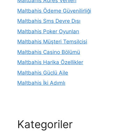
Maltbahis Adres Verileri
Maltbahis Ödeme Güvenilirliği
Maltbahis Sms Devre Dışı
Maltbahis Poker Oyunları
Maltbahis Müşteri Temsilcisi
Maltbahis Casino Bölümü
Maltbahis Harika Özellikler
Maltbahis Güçlü Aile
Maltbahis İki Adımlı
Kategoriler