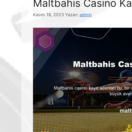
Maltbahis Casino Kay
Kasım 18, 2023
Yazarı:
admin