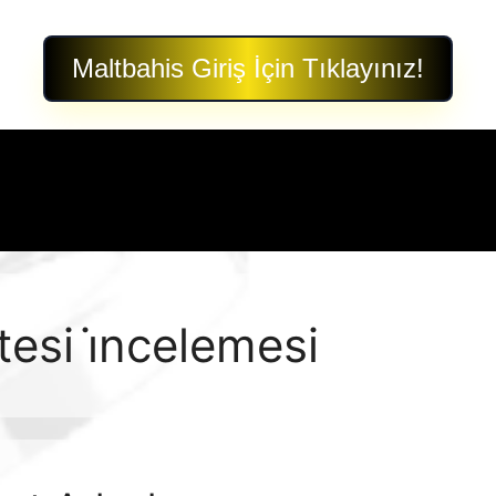
Maltbahis Giriş İçin Tıklayınız!
esi i̇ncelemesi