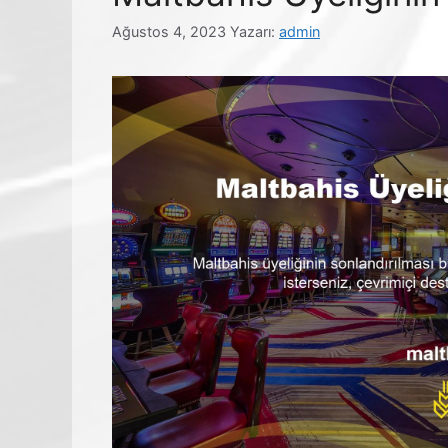
Ağustos 4, 2023
Yazarı:
admin