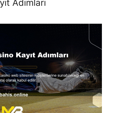
ıt Adımları