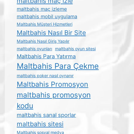
maltbahis maç izle
maltbahis maç izleme
maltbahis mobil uygulama
Maltbahis Müşteri Hizmetleri
Maltbahis Nasıl Bir Site
Maltbahis Nasıl Giriş Yapılır
maltbahis oyunları
maltbahis oyun sitesi
Maltbahis Para Yatırma
Maltbahis Para Çekme
maltbahis poker nasıl oynanır
Maltbahis Promosyon
maltbahis promosyon
kodu
maltbahis sanal sporlar
maltbahis sitesi
Maltbahis sosyal medya