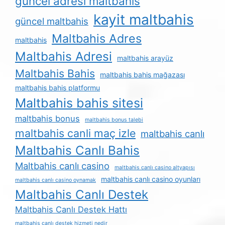
güncel adresi maltbahis
kayit maltbahis
güncel maltbahis
Maltbahis Adres
maltbahis
Maltbahis Adresi
maltbahis arayüz
Maltbahis Bahis
maltbahis bahis mağazası
maltbahis bahis platformu
Maltbahis bahis sitesi
maltbahis bonus
maltbahis bonus talebi
maltbahis canli maç izle
maltbahis canlı
Maltbahis Canlı Bahis
Maltbahis canlı casino
maltbahis canlı casino altyapısı
maltbahis canlı casino oyunları
maltbahis canlı casino oynamak
Maltbahis Canlı Destek
Maltbahis Canlı Destek Hattı
maltbahis canlı destek hizmeti nedir