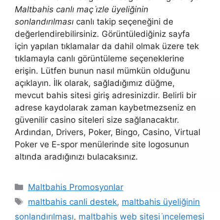
Maltbahis canlı maç i̇zle üyeliğinin
sonlandırılması
canlı takip seçeneğini de
değerlendirebilirsiniz. Görüntülediğiniz sayfa
için yapılan tıklamalar da dahil olmak üzere tek
tıklamayla canlı görüntüleme seçeneklerine
erişin. Lütfen bunun nasıl mümkün olduğunu
açıklayın. İlk olarak, sağladığımız düğme,
mevcut bahis sitesi giriş adresinizdir. Belirli bir
adrese kaydolarak zaman kaybetmezseniz en
güvenilir casino siteleri size sağlanacaktır.
Ardından, Drivers, Poker, Bingo, Casino, Virtual
Poker ve E-spor menülerinde site logosunun
altında aradığınızı bulacaksınız.
Kategoriler
Maltbahis Promosyonlar
Etiketler
maltbahis canli destek
,
maltbahis üyeliğinin
sonlandırılması
,
maltbahis web sitesi i̇ncelemesi