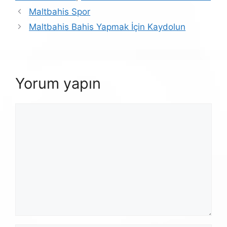
Maltbahis Spor
Maltbahis Bahis Yapmak İçin Kaydolun
Yorum yapın
Yorum