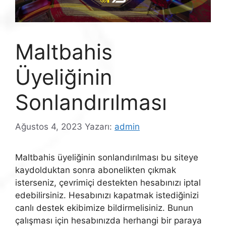
Maltbahis
Üyeliğinin
Sonlandırılması
Ağustos 4, 2023
Yazarı:
admin
Maltbahis üyeliğinin sonlandırılması bu siteye
kaydolduktan sonra abonelikten çıkmak
isterseniz, çevrimiçi destekten hesabınızı iptal
edebilirsiniz. Hesabınızı kapatmak istediğinizi
canlı destek ekibimize bildirmelisiniz. Bunun
çalışması için hesabınızda herhangi bir paraya