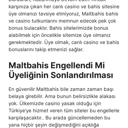
karşınıza çıkan her canlı casino ve bahis sitesine
üye olmanızı tavsiye etmiyoruz, Maltbahis bahis
ve casino tutkunlarını memnun edecek pek çok
bonus bulacaktır. Bahis sitelerimizde bonus
alabilmek için öncelikle sitemize üye olmanız
gerekmektedir. Üye olmak, canlı casino ve bahis
bonuslarını takip etmenizi sağlar.
Maltbahis Engellendi Mi
Üyeliğinin Sonlandırılması
En güvenilir Maltbahis bile zaman zaman başı
belaya girebilir. Ama bunun belirsizlikle alakası
yok. Ülkemizde casino yasak olduğu için
Türkiye’ye hizmet veren tüm siteler bu engellerle
karşılaşacaktır.. Bu arada güncellemeden bu
yana hiçbir şeyin değişmediğini açıklığa