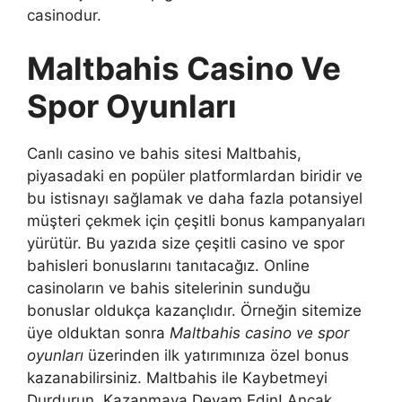
casinodur.
Maltbahis Casino Ve
Spor Oyunları
Canlı casino ve bahis sitesi Maltbahis,
piyasadaki en popüler platformlardan biridir ve
bu istisnayı sağlamak ve daha fazla potansiyel
müşteri çekmek için çeşitli bonus kampanyaları
yürütür. Bu yazıda size çeşitli casino ve spor
bahisleri bonuslarını tanıtacağız. Online
casinoların ve bahis sitelerinin sunduğu
bonuslar oldukça kazançlıdır. Örneğin sitemize
üye olduktan sonra
Maltbahis casino ve spor
oyunları
üzerinden ilk yatırımınıza özel bonus
kazanabilirsiniz. Maltbahis ile Kaybetmeyi
Durdurun, Kazanmaya Devam Edin! Ancak