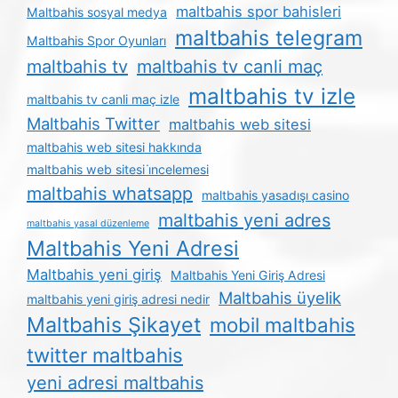
maltbahis spor bahisleri
Maltbahis sosyal medya
maltbahis telegram
Maltbahis Spor Oyunları
maltbahis tv
maltbahis tv canli maç
maltbahis tv izle
maltbahis tv canli maç izle
Maltbahis Twitter
maltbahis web sitesi
maltbahis web sitesi hakkında
maltbahis web sitesi i̇ncelemesi
maltbahis whatsapp
maltbahis yasadışı casino
maltbahis yeni adres
maltbahis yasal düzenleme
Maltbahis Yeni Adresi
Maltbahis yeni giriş
Maltbahis Yeni Giriş Adresi
Maltbahis üyelik
maltbahis yeni giriş adresi nedir
Maltbahis Şikayet
mobil maltbahis
twitter maltbahis
yeni adresi maltbahis