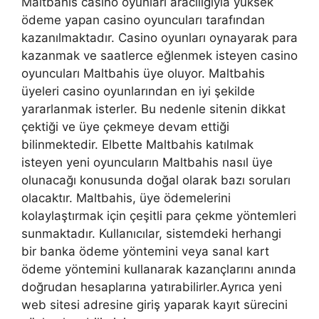
Maltbahis casino oyunları aracılığıyla yüksek
ödeme yapan casino oyuncuları tarafından
kazanılmaktadır. Casino oyunları oynayarak para
kazanmak ve saatlerce eğlenmek isteyen casino
oyuncuları Maltbahis üye oluyor. Maltbahis
üyeleri casino oyunlarından en iyi şekilde
yararlanmak isterler. Bu nedenle sitenin dikkat
çektiği ve üye çekmeye devam ettiği
bilinmektedir. Elbette Maltbahis katılmak
isteyen yeni oyuncuların Maltbahis nasıl üye
olunacağı konusunda doğal olarak bazı soruları
olacaktır. Maltbahis, üye ödemelerini
kolaylaştırmak için çeşitli para çekme yöntemleri
sunmaktadır. Kullanıcılar, sistemdeki herhangi
bir banka ödeme yöntemini veya sanal kart
ödeme yöntemini kullanarak kazançlarını anında
doğrudan hesaplarına yatırabilirler.Ayrıca yeni
web sitesi adresine giriş yaparak kayıt sürecini