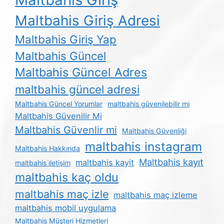
Maltbahis Giriş Adresi
Maltbahis Giriş Yap
Maltbahis Güncel
Maltbahis Güncel Adres
maltbahis güncel adresi
Maltbahis Güncel Yorumlar
maltbahis güvenilebilir mi
Maltbahis Güvenilir Mi
Maltbahis Güvenlir mi
Maltbahis Güvenliği
maltbahis instagram
Maltbahis Hakkında
Maltbahis kayıt
maltbahis kayit
maltbahis i̇letişim
maltbahis kaç oldu
maltbahis maç izle
maltbahis maç izleme
maltbahis mobil uygulama
Maltbahis Müşteri Hizmetleri