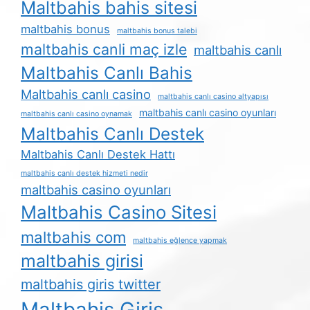
Maltbahis bahis sitesi
maltbahis bonus
maltbahis bonus talebi
maltbahis canli maç izle
maltbahis canlı
Maltbahis Canlı Bahis
Maltbahis canlı casino
maltbahis canlı casino altyapısı
maltbahis canlı casino oyunları
maltbahis canlı casino oynamak
Maltbahis Canlı Destek
Maltbahis Canlı Destek Hattı
maltbahis canlı destek hizmeti nedir
maltbahis casino oyunları
Maltbahis Casino Sitesi
maltbahis com
maltbahis eğlence yapmak
maltbahis girisi
maltbahis giris twitter
Maltbahis Giriş