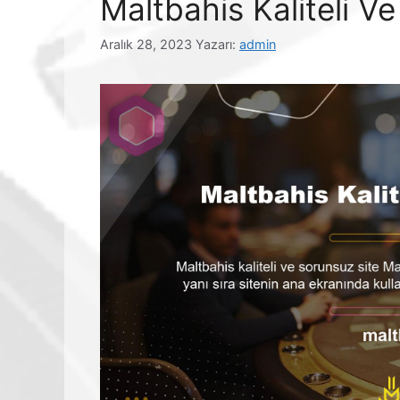
Maltbahis Kaliteli V
Aralık 28, 2023
Yazarı:
admin