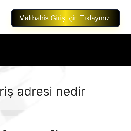
Maltbahis Giriş İçin Tıklayınız!
riş adresi nedir