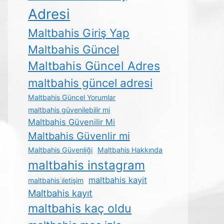
Adresi
Maltbahis Giriş Yap
Maltbahis Güncel
Maltbahis Güncel Adres
maltbahis güncel adresi
Maltbahis Güncel Yorumlar
maltbahis güvenilebilir mi
Maltbahis Güvenilir Mi
Maltbahis Güvenlir mi
Maltbahis Güvenliği
Maltbahis Hakkında
maltbahis instagram
maltbahis kayit
maltbahis i̇letişim
Maltbahis kayıt
maltbahis kaç oldu