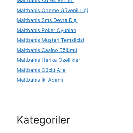
Maltbahis Adres Verileri
Maltbahis Ödeme Güvenilirliği
Maltbahis Sms Devre Dışı
Maltbahis Poker Oyunları
Maltbahis Müşteri Temsilcisi
Maltbahis Casino Bölümü
Maltbahis Harika Özellikler
Maltbahis Güçlü Aile
Maltbahis İki Adımlı
Kategoriler