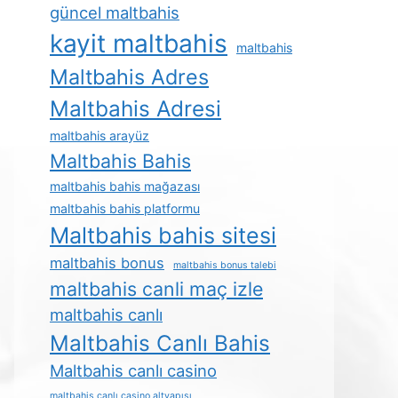
güncel maltbahis
kayit maltbahis
maltbahis
Maltbahis Adres
Maltbahis Adresi
maltbahis arayüz
Maltbahis Bahis
maltbahis bahis mağazası
maltbahis bahis platformu
Maltbahis bahis sitesi
maltbahis bonus
maltbahis bonus talebi
maltbahis canli maç izle
maltbahis canlı
Maltbahis Canlı Bahis
Maltbahis canlı casino
maltbahis canlı casino altyapısı