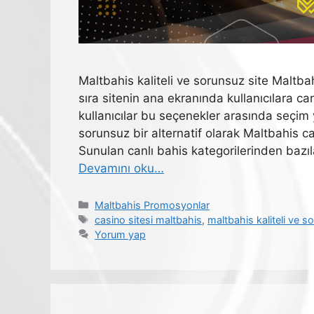
Maltbahis kaliteli ve sorunsuz site Maltbahi
sıra sitenin ana ekranında kullanıcılara c
kullanıcılar bu seçenekler arasında seçim ya
sorunsuz bir alternatif olarak Maltbahis can
Sunulan canlı bahis kategorilerinden bazıl
Devamını oku…
Kategoriler
Maltbahis Promosyonlar
Etiketler
casino sitesi maltbahis
,
maltbahis kaliteli ve s
Yorum yap