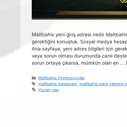
Maltbahis yeni giriş adresi nedir Maltbahi
gerektiğini konuştuk. Sosyal medya hesaplar
Ana sayfaya, yeni adres bilgileri için gere
veya sorun olması durumunda canlı destekl
sorun ortaya çıkarsa, mümkün olan en …
Kategoriler
Maltbahis Promosyonlar
Etiketler
maltbahis instagram
,
maltbahis para yatırma 
Yorum yap