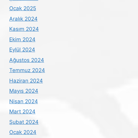
Ocak 2025
Aralık 2024
Kasım 2024
Ekim 2024
Eylül 2024
Ağustos 2024
Temmuz 2024
Haziran 2024
Mayıs 2024
Nisan 2024
Mart 2024
Şubat 2024
Ocak 2024