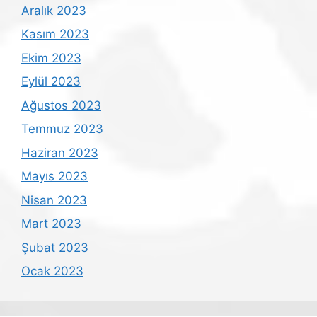
Aralık 2023
Kasım 2023
Ekim 2023
Eylül 2023
Ağustos 2023
Temmuz 2023
Haziran 2023
Mayıs 2023
Nisan 2023
Mart 2023
Şubat 2023
Ocak 2023