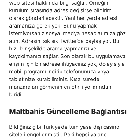
web sitesi hakkında bilgi sağlar. Örneğin
kurulum sırasında adres değişirse bildirim
olarak gönderilecektir. Yani her yerde adresi
aramanıza gerek yok. Bunu yapmak
istemiyorsanız sosyal medya hesaplarımıza göz
atın. Adresini sık sık Twitter’da paylaşıyor. Bu,
hızlı bir şekilde arama yapmanızı ve
kaydolmanızı sağlar. Son olarak bu uygulamaya
erişim için bir adrese ihtiyacınız yok, dolayısıyla
mobil programı indirip telefonunuza veya
tabletinize kurabilirsiniz. Kısa sürede
manzaraları görmenin en etkili yollarından
biridir.
Maltbahis Güncelleme Bağlantısı
Bildiğiniz gibi Türkiye’de tüm yasa dışı casino
siteleri engellenmiştir. Peki hepsi yalancı