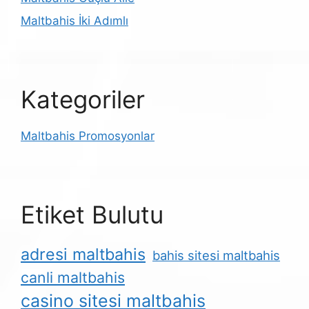
Maltbahis İki Adımlı
Kategoriler
Maltbahis Promosyonlar
Etiket Bulutu
adresi maltbahis
bahis sitesi maltbahis
canli maltbahis
casino sitesi maltbahis