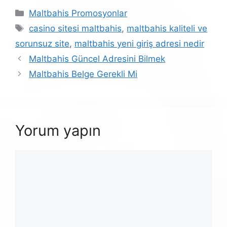
Kategoriler
Maltbahis Promosyonlar
Etiketler
casino sitesi maltbahis
,
maltbahis kaliteli ve
sorunsuz site
,
maltbahis yeni giriş adresi nedir
Maltbahis Güncel Adresini Bilmek
Maltbahis Belge Gerekli Mi
Yorum yapın
Yorum