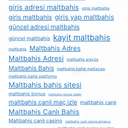
giris adresi maltbahis
girisi maltbahis
giris yap maltbahis
giris maltbahis
güncel adresi maltbahis
kayit maltbahis
güncel maltbahis
Maltbahis Adres
maltbahis
Maltbahis Adresi
maltbahis arayüz
Maltbahis Bahis
maltbahis bahis mağazası
maltbahis bahis platformu
Maltbahis bahis sitesi
maltbahis bonus
maltbahis bonus talebi
maltbahis canli maç izle
maltbahis canlı
Maltbahis Canlı Bahis
Maltbahis canlı casino
maltbahis canlı casino altyapısı