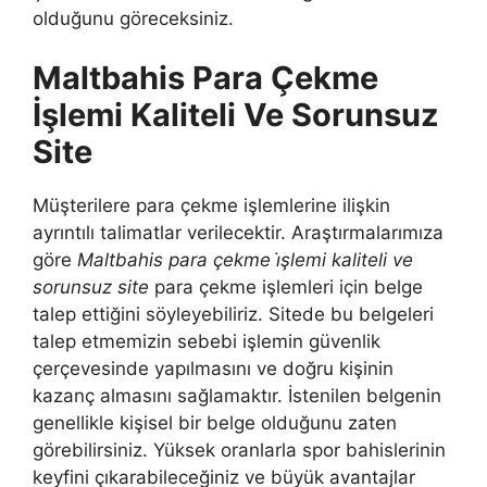
olduğunu göreceksiniz.
Maltbahis Para Çekme
İşlemi Kaliteli Ve Sorunsuz
Site
Müşterilere para çekme işlemlerine ilişkin
ayrıntılı talimatlar verilecektir. Araştırmalarımıza
göre
Maltbahis para çekme i̇şlemi kaliteli ve
sorunsuz site
para çekme işlemleri için belge
talep ettiğini söyleyebiliriz. Sitede bu belgeleri
talep etmemizin sebebi işlemin güvenlik
çerçevesinde yapılmasını ve doğru kişinin
kazanç almasını sağlamaktır. İstenilen belgenin
genellikle kişisel bir belge olduğunu zaten
görebilirsiniz. Yüksek oranlarla spor bahislerinin
keyfini çıkarabileceğiniz ve büyük avantajlar