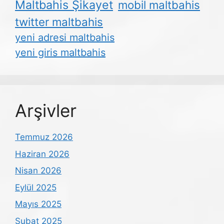
Maltbahis Şikayet
mobil maltbahis
twitter maltbahis
yeni adresi maltbahis
yeni giris maltbahis
Arşivler
Temmuz 2026
Haziran 2026
Nisan 2026
Eylül 2025
Mayıs 2025
Şubat 2025