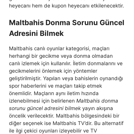
heyecanı hem de kupon heyecanı etkilenecektir.
Maltbahis Donma Sorunu Güncel
Adresini Bilmek
Maltbahis canlı oyunlar kategorisi, maçları
herhangi bir gecikme veya donma olmadan
canlı izlemek için kullanılır. İletim donmalarını ve
gecikmelerini önlemek için yöntemler
geliştirilmiştir. Yapılan veya bahislerin oynandığı
spor haberlerini ve maçları takip etmek
önemlidir. Maçların aynı iletim hızında
izlenebilmesi için belirlenen
Maltbahis donma
sorunu güncel adresini bilmek
yayın akışına
öncelik verilecektir. Maltbahis bölgesindeki bir
diğer seçenek ise Maltbahis TV’dir. Bu alternatif
ile ilgi çekici oyunları izleyebilir ve TV