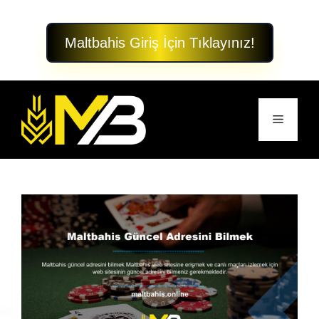
Maltbahis Giriş İçin Tıklayınız!
İçeriğe
atla
Menü