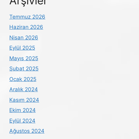
Arşivler
Temmuz 2026
Haziran 2026
Nisan 2026
Eylül 2025
Mayıs 2025
Şubat 2025
Ocak 2025
Aralık 2024
Kasım 2024
Ekim 2024
Eylül 2024
Ağustos 2024