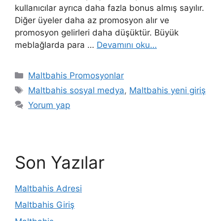
kullanıcılar ayrıca daha fazla bonus almış sayılır.
Diğer üyeler daha az promosyon alır ve
promosyon gelirleri daha düşüktür. Büyük
meblağlarda para …
Devamını oku…
Kategoriler
Maltbahis Promosyonlar
Etiketler
Maltbahis sosyal medya
,
Maltbahis yeni giriş
Yorum yap
Son Yazılar
Maltbahis Adresi
Maltbahis Giriş