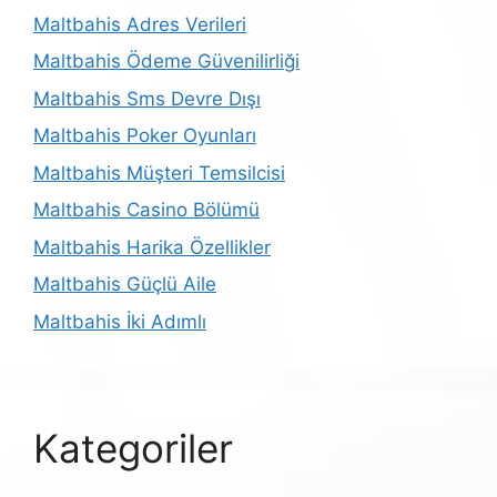
Maltbahis Adres Verileri
Maltbahis Ödeme Güvenilirliği
Maltbahis Sms Devre Dışı
Maltbahis Poker Oyunları
Maltbahis Müşteri Temsilcisi
Maltbahis Casino Bölümü
Maltbahis Harika Özellikler
Maltbahis Güçlü Aile
Maltbahis İki Adımlı
Kategoriler