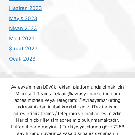
Haziran 2023
Mayıs 2023
Nisan 2023
Mart 2023
Şubat 2023
Ocak 2023
Avrasya'nın en büyük reklam platformunda olmak için
Microsoft Teams:
reklam@avrasyamarketing.com
adresimizden veya Telegram: @Avrasyamarketing
adresimizden irtibat kurabilirsiniz. (Tek iletişim
adreslerimiz teams / telegram ve mail adresimizdir.
Harici hiçbir iletişim adresimiz bulunmamaktadır.
Lütfen itibar etmeyiniz.) Türkiye yasalarına göre 7258
sayılı kanun uyarınca yasa dışı bahis oynamanın