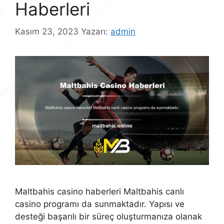
Haberleri
Kasım 23, 2023
Yazarı:
admin
Maltbahis casino haberleri Maltbahis canlı
casino programı da sunmaktadır. Yapısı ve
desteği başarılı bir süreç oluşturmanıza olanak