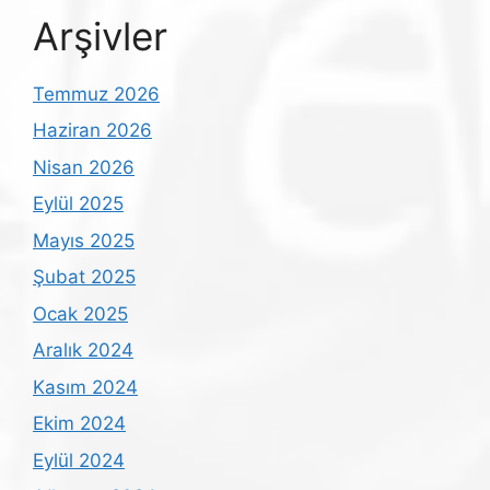
Arşivler
Temmuz 2026
Haziran 2026
Nisan 2026
Eylül 2025
Mayıs 2025
Şubat 2025
Ocak 2025
Aralık 2024
Kasım 2024
Ekim 2024
Eylül 2024