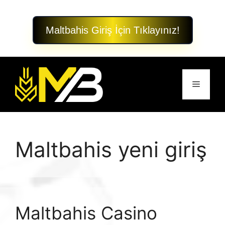
Maltbahis Giriş İçin Tıklayınız!
İçeriğe
atla
Menü
Maltbahis yeni giriş
Maltbahis Casino