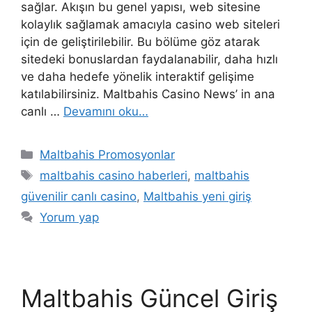
sağlar. Akışın bu genel yapısı, web sitesine
kolaylık sağlamak amacıyla casino web siteleri
için de geliştirilebilir. Bu bölüme göz atarak
sitedeki bonuslardan faydalanabilir, daha hızlı
ve daha hedefe yönelik interaktif gelişime
katılabilirsiniz. Maltbahis Casino News’ in ana
canlı …
Devamını oku…
Kategoriler
Maltbahis Promosyonlar
Etiketler
maltbahis casino haberleri
,
maltbahis
güvenilir canlı casino
,
Maltbahis yeni giriş
Yorum yap
Maltbahis Güncel Giriş