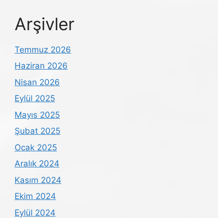
Arşivler
Temmuz 2026
Haziran 2026
Nisan 2026
Eylül 2025
Mayıs 2025
Şubat 2025
Ocak 2025
Aralık 2024
Kasım 2024
Ekim 2024
Eylül 2024