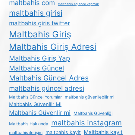
maltbahis com
maltbahis eğlence yapmak
maltbahis girisi
maltbahis giris twitter
Maltbahis Giriş
Maltbahis Giriş Adresi
Maltbahis Giriş Yap
Maltbahis Güncel
Maltbahis Güncel Adres
maltbahis güncel adresi
Maltbahis Güncel Yorumlar
maltbahis güvenilebilir mi
Maltbahis Güvenilir Mi
Maltbahis Güvenlir mi
Maltbahis Güvenliği
maltbahis instagram
Maltbahis Hakkında
Maltbahis kayıt
maltbahis kayit
maltbahis i̇letişim