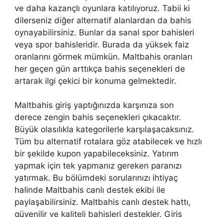
ve daha kazançlı oyunlara katılıyoruz. Tabii ki
dilerseniz diğer alternatif alanlardan da bahis
oynayabilirsiniz. Bunlar da sanal spor bahisleri
veya spor bahisleridir. Burada da yüksek faiz
oranlarını görmek mümkün. Maltbahis oranları
her geçen gün arttıkça bahis seçenekleri de
artarak ilgi çekici bir konuma gelmektedir.
Maltbahis giriş yaptığınızda karşınıza son
derece zengin bahis seçenekleri çıkacaktır.
Büyük olasılıkla kategorilerle karşılaşacaksınız.
Tüm bu alternatif rotalara göz atabilecek ve hızlı
bir şekilde kupon yapabileceksiniz. Yatırım
yapmak için tek yapmanız gereken paranızı
yatırmak. Bu bölümdeki sorularınızı ihtiyaç
halinde Maltbahis canlı destek ekibi ile
paylaşabilirsiniz. Maltbahis canlı destek hattı,
güvenilir ve kaliteli bahisleri destekler. Giriş