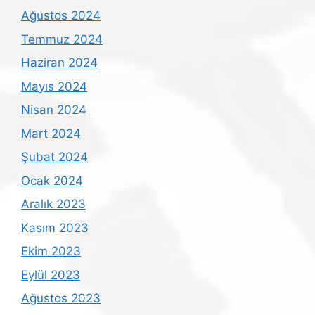
Ağustos 2024
Temmuz 2024
Haziran 2024
Mayıs 2024
Nisan 2024
Mart 2024
Şubat 2024
Ocak 2024
Aralık 2023
Kasım 2023
Ekim 2023
Eylül 2023
Ağustos 2023