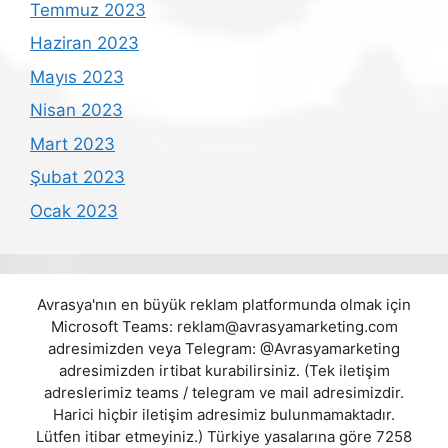
Temmuz 2023
Haziran 2023
Mayıs 2023
Nisan 2023
Mart 2023
Şubat 2023
Ocak 2023
Avrasya'nın en büyük reklam platformunda olmak için
Microsoft Teams:
reklam@avrasyamarketing.com
adresimizden veya Telegram: @Avrasyamarketing
adresimizden irtibat kurabilirsiniz. (Tek iletişim
adreslerimiz teams / telegram ve mail adresimizdir.
Harici hiçbir iletişim adresimiz bulunmamaktadır.
Lütfen itibar etmeyiniz.) Türkiye yasalarına göre 7258