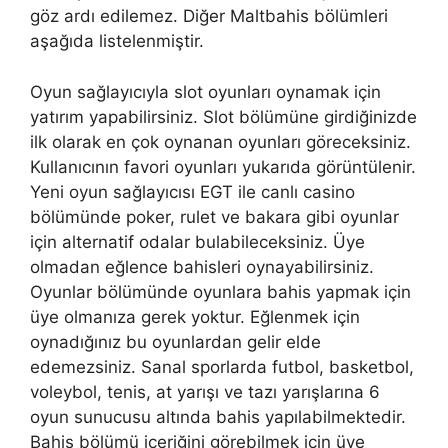
göz ardı edilemez. Diğer Maltbahis bölümleri
aşağıda listelenmiştir.
Oyun sağlayıcıyla slot oyunları oynamak için
yatırım yapabilirsiniz. Slot bölümüne girdiğinizde
ilk olarak en çok oynanan oyunları göreceksiniz.
Kullanıcının favori oyunları yukarıda görüntülenir.
Yeni oyun sağlayıcısı EGT ile canlı casino
bölümünde poker, rulet ve bakara gibi oyunlar
için alternatif odalar bulabileceksiniz. Üye
olmadan eğlence bahisleri oynayabilirsiniz.
Oyunlar bölümünde oyunlara bahis yapmak için
üye olmanıza gerek yoktur. Eğlenmek için
oynadığınız bu oyunlardan gelir elde
edemezsiniz. Sanal sporlarda futbol, basketbol,
voleybol, tenis, at yarışı ve tazı yarışlarına 6
oyun sunucusu altında bahis yapılabilmektedir.
Bahis bölümü içeriğini görebilmek için üye