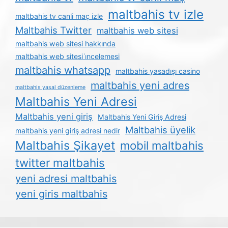
maltbahis tv izle
maltbahis tv canli maç izle
Maltbahis Twitter
maltbahis web sitesi
maltbahis web sitesi hakkında
maltbahis web sitesi i̇ncelemesi
maltbahis whatsapp
maltbahis yasadışı casino
maltbahis yeni adres
maltbahis yasal düzenleme
Maltbahis Yeni Adresi
Maltbahis yeni giriş
Maltbahis Yeni Giriş Adresi
Maltbahis üyelik
maltbahis yeni giriş adresi nedir
Maltbahis Şikayet
mobil maltbahis
twitter maltbahis
yeni adresi maltbahis
yeni giris maltbahis