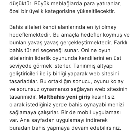
düşüktür. Büyük meblağlarda para yatıranlar,
özel bir üyelik kategorisine yükseltilecektir.
Bahis siteleri kendi alanlarında en iyi olmayı
hedeflemektedir. Bu amaçla hedefler koymuş ve
bunları yavaş yavaş gerçekleştirmektedir. Farklı
bahis türleri seçeneği sunar. Online oyun
sitelerinin liderlik oyununda kendilerini en üst
seviyede görmek isterler. Tanınmış altyapı
geliştiricileri ile iş birliği yaparak web sitesini
tasarladılar. Bu ortaklığın sonucu, oyunu kolay
ve sorunsuz oynamanızı sağlayan web sitesinin
tasarımıdır.
Maltbahis yeni giriş
kesintisiz
olarak istediğiniz yerde bahis oynayabilmenizi
sağlamaya çalışırlar. Bir de mobil uygulaması
var. Ana sayfadan uygulamayı indirerek
buradan bahis yapmaya devam edebilirsiniz.