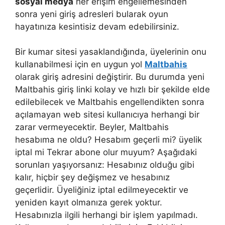
sosyal medya
her erişim engellemesinden
sonra yeni giriş adresleri bularak oyun
hayatınıza kesintisiz devam edebilirsiniz.
Bir kumar sitesi yasaklandığında, üyelerinin onu
kullanabilmesi için en uygun yol
Maltbahis
olarak giriş adresini değiştirir. Bu durumda yeni
Maltbahis giriş linki kolay ve hızlı bir şekilde elde
edilebilecek ve Maltbahis engellendikten sonra
açılamayan web sitesi kullanıcıya herhangi bir
zarar vermeyecektir. Beyler, Maltbahis
hesabıma ne oldu? Hesabım geçerli mi? üyelik
iptal mi Tekrar abone olur muyum? Aşağıdaki
sorunları yaşıyorsanız: Hesabınız olduğu gibi
kalır, hiçbir şey değişmez ve hesabınız
geçerlidir. Üyeliğiniz iptal edilmeyecektir ve
yeniden kayıt olmanıza gerek yoktur.
Hesabınızla ilgili herhangi bir işlem yapılmadı.