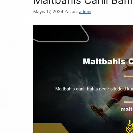
Maltbahis Canlı Bahi
Mayıs 17, 2024
Yazarı:
admin