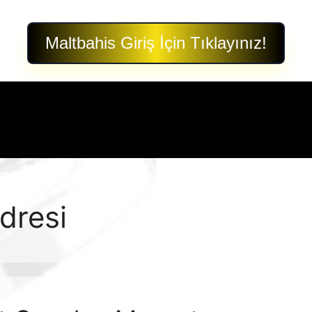
Maltbahis Giriş İçin Tıklayınız!
dresi