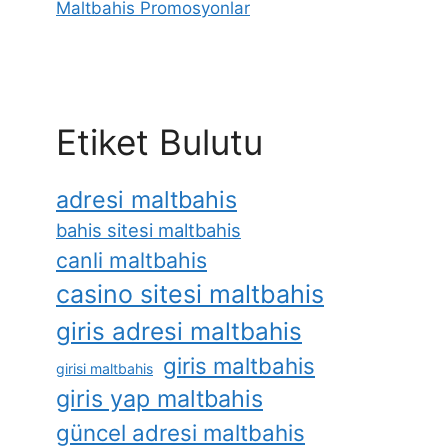
Maltbahis Promosyonlar
Etiket Bulutu
adresi maltbahis
bahis sitesi maltbahis
canli maltbahis
casino sitesi maltbahis
giris adresi maltbahis
giris maltbahis
girisi maltbahis
giris yap maltbahis
güncel adresi maltbahis