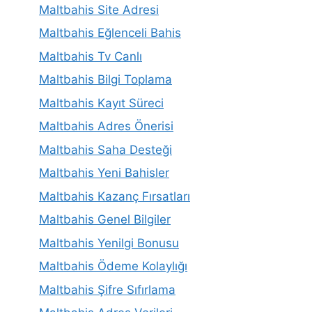
Maltbahis Site Adresi
Maltbahis Eğlenceli Bahis
Maltbahis Tv Canlı
Maltbahis Bilgi Toplama
Maltbahis Kayıt Süreci
Maltbahis Adres Önerisi
Maltbahis Saha Desteği
Maltbahis Yeni Bahisler
Maltbahis Kazanç Fırsatları
Maltbahis Genel Bilgiler
Maltbahis Yenilgi Bonusu
Maltbahis Ödeme Kolaylığı
Maltbahis Şifre Sıfırlama