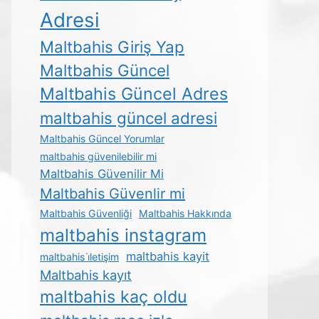
Adresi
Maltbahis Giriş Yap
Maltbahis Güncel
Maltbahis Güncel Adres
maltbahis güncel adresi
Maltbahis Güncel Yorumlar
maltbahis güvenilebilir mi
Maltbahis Güvenilir Mi
Maltbahis Güvenlir mi
Maltbahis Güvenliği
Maltbahis Hakkında
maltbahis instagram
maltbahis kayit
maltbahis i̇letişim
Maltbahis kayıt
maltbahis kaç oldu