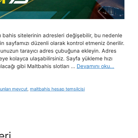
bahis sitelerinin adresleri değişebilir, bu nedenle
için sayfamızı düzenli olarak kontrol etmeniz önerilir.
fonunuzun tarayıcı adres çubuğuna ekleyin. Adres
teye kolayca ulaşabilirsiniz. Sayfa yükleme hızı
lacağı gibi Maltbahis slotları …
Devamını oku…
unları mevcut
,
maltbahis hesap temsilcisi
eri