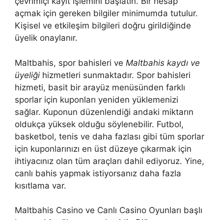
çevrimiçi kayıt işlemini başlatın. Bir hesap
açmak için gereken bilgiler minimumda tutulur.
Kişisel ve etkileşim bilgileri doğru girildiğinde
üyelik onaylanır.
Maltbahis, spor bahisleri ve
Maltbahis kaydı ve
üyeliği
hizmetleri sunmaktadır. Spor bahisleri
hizmeti, basit bir arayüz menüsünden farklı
sporlar için kuponları yeniden yüklemenizi
sağlar. Kuponun düzenlendiği andaki miktarın
oldukça yüksek olduğu söylenebilir. Futbol, ​​
basketbol, ​​tenis ve daha fazlası gibi tüm sporlar
için kuponlarınızı en üst düzeye çıkarmak için
ihtiyacınız olan tüm araçları dahil ediyoruz. Yine,
canlı bahis yapmak istiyorsanız daha fazla
kısıtlama var.
Maltbahis Casino ve Canlı Casino Oyunları başlı