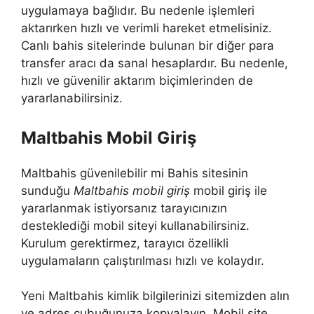
uygulamaya bağlıdır. Bu nedenle işlemleri
aktarırken hızlı ve verimli hareket etmelisiniz.
Canlı bahis sitelerinde bulunan bir diğer para
transfer aracı da sanal hesaplardır. Bu nedenle,
hızlı ve güvenilir aktarım biçimlerinden de
yararlanabilirsiniz.
Maltbahis Mobil Giriş
Maltbahis güvenilebilir mi Bahis sitesinin
sunduğu
Maltbahis mobil giriş
mobil giriş ile
yararlanmak istiyorsanız tarayıcınızın
desteklediği mobil siteyi kullanabilirsiniz.
Kurulum gerektirmez, tarayıcı özellikli
uygulamaların çalıştırılması hızlı ve kolaydır.
Yeni Maltbahis kimlik bilgilerinizi sitemizden alın
ve adres çubuğunuza kopyalayın. Mobil site,