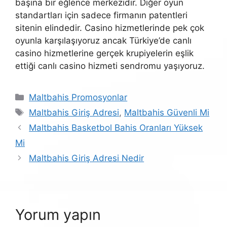
başına bir eğlence merkezidir. Diğer oyun
standartları için sadece firmanın patentleri
sitenin elindedir. Casino hizmetlerinde pek çok
oyunla karşılaşıyoruz ancak Türkiye’de canlı
casino hizmetlerine gerçek krupiyelerin eşlik
ettiği canlı casino hizmeti sendromu yaşıyoruz.
Kategoriler
Maltbahis Promosyonlar
Etiketler
Maltbahis Giriş Adresi
,
Maltbahis Güvenli Mi
Maltbahis Basketbol Bahis Oranları Yüksek
Mi
Maltbahis Giriş Adresi Nedir
Yorum yapın