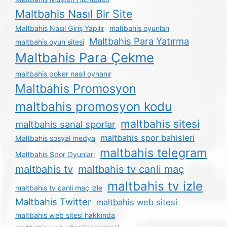
Maltbahis Nasıl Bir Site
Maltbahis Nasıl Giriş Yapılır
maltbahis oyunları
Maltbahis Para Yatırma
maltbahis oyun sitesi
Maltbahis Para Çekme
maltbahis poker nasıl oynanır
Maltbahis Promosyon
maltbahis promosyon kodu
maltbahis sitesi
maltbahis sanal sporlar
maltbahis spor bahisleri
Maltbahis sosyal medya
maltbahis telegram
Maltbahis Spor Oyunları
maltbahis tv
maltbahis tv canli maç
maltbahis tv izle
maltbahis tv canli maç izle
Maltbahis Twitter
maltbahis web sitesi
maltbahis web sitesi hakkında