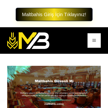
Maltbahis Giriş İçin Tıklayınız!
İçeriğe
atla
Menü