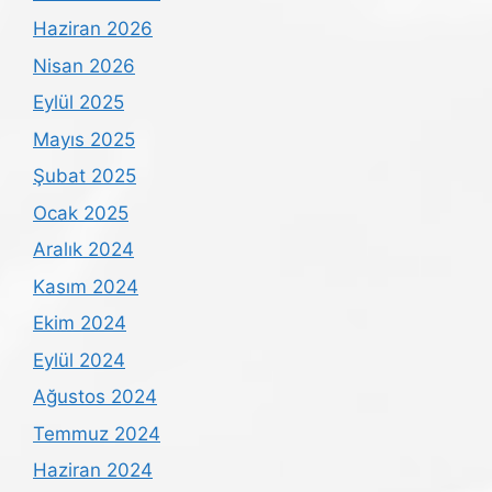
Haziran 2026
Nisan 2026
Eylül 2025
Mayıs 2025
Şubat 2025
Ocak 2025
Aralık 2024
Kasım 2024
Ekim 2024
Eylül 2024
Ağustos 2024
Temmuz 2024
Haziran 2024