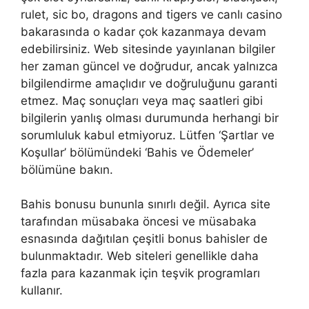
rulet, sic bo, dragons and tigers ve canlı casino
bakarasında o kadar çok kazanmaya devam
edebilirsiniz. Web sitesinde yayınlanan bilgiler
her zaman güncel ve doğrudur, ancak yalnızca
bilgilendirme amaçlıdır ve doğruluğunu garanti
etmez. Maç sonuçları veya maç saatleri gibi
bilgilerin yanlış olması durumunda herhangi bir
sorumluluk kabul etmiyoruz. Lütfen ‘Şartlar ve
Koşullar’ bölümündeki ‘Bahis ve Ödemeler’
bölümüne bakın.
Bahis bonusu bununla sınırlı değil. Ayrıca site
tarafından müsabaka öncesi ve müsabaka
esnasında dağıtılan çeşitli bonus bahisler de
bulunmaktadır. Web siteleri genellikle daha
fazla para kazanmak için teşvik programları
kullanır.