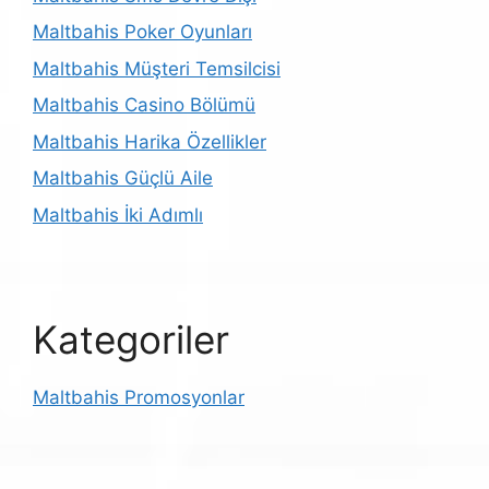
Maltbahis Poker Oyunları
Maltbahis Müşteri Temsilcisi
Maltbahis Casino Bölümü
Maltbahis Harika Özellikler
Maltbahis Güçlü Aile
Maltbahis İki Adımlı
Kategoriler
Maltbahis Promosyonlar