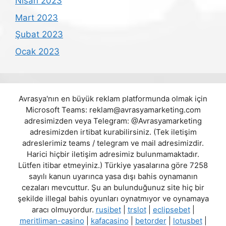
Nisan 2023
Mart 2023
Şubat 2023
Ocak 2023
Avrasya'nın en büyük reklam platformunda olmak için
Microsoft Teams:
reklam@avrasyamarketing.com
adresimizden veya Telegram: @Avrasyamarketing
adresimizden irtibat kurabilirsiniz. (Tek iletişim
adreslerimiz teams / telegram ve mail adresimizdir.
Harici hiçbir iletişim adresimiz bulunmamaktadır.
Lütfen itibar etmeyiniz.) Türkiye yasalarına göre 7258
sayılı kanun uyarınca yasa dışı bahis oynamanın
cezaları mevcuttur. Şu an bulunduğunuz site hiç bir
şekilde illegal bahis oyunları oynatmıyor ve oynamaya
aracı olmuyordur.
rusibet
|
trslot
|
eclipsebet
|
meritliman-casino
|
kafacasino
|
betorder
|
lotusbet
|