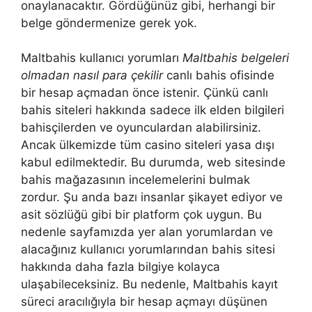
onaylanacaktır. Gördüğünüz gibi, herhangi bir
belge göndermenize gerek yok.
Maltbahis kullanıcı yorumları
Maltbahis belgeleri
olmadan nasıl para çekilir
canlı bahis ofisinde
bir hesap açmadan önce istenir. Çünkü canlı
bahis siteleri hakkında sadece ilk elden bilgileri
bahisçilerden ve oyunculardan alabilirsiniz.
Ancak ülkemizde tüm casino siteleri yasa dışı
kabul edilmektedir. Bu durumda, web sitesinde
bahis mağazasının incelemelerini bulmak
zordur. Şu anda bazı insanlar şikayet ediyor ve
asit sözlüğü gibi bir platform çok uygun. Bu
nedenle sayfamızda yer alan yorumlardan ve
alacağınız kullanıcı yorumlarından bahis sitesi
hakkında daha fazla bilgiye kolayca
ulaşabileceksiniz. Bu nedenle, Maltbahis kayıt
süreci aracılığıyla bir hesap açmayı düşünen