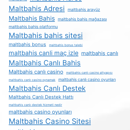
Maltbahis Adresi
maltbahis arayüz
Maltbahis Bahis
maltbahis bahis mağazası
maltbahis bahis platformu
Maltbahis bahis sitesi
maltbahis bonus
maltbahis bonus talebi
maltbahis canli maç izle
maltbahis canlı
Maltbahis Canlı Bahis
Maltbahis canlı casino
maltbahis canlı casino altyapısı
maltbahis canlı casino oyunları
maltbahis canlı casino oynamak
Maltbahis Canlı Destek
Maltbahis Canlı Destek Hattı
maltbahis canlı destek hizmeti nedir
maltbahis casino oyunları
Maltbahis Casino Sitesi