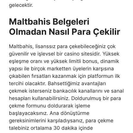
gelecektir.
Maltbahis Belgeleri
Olmadan Nasıl Para Çekilir
Maltbahis, lisanssız para çekebileceğiniz çok
güvenilir ve işlevsel bir casino sitesidir. Yüksek
eşleşme oranı ve yüksek limitli bonus, dinamik
yapısı ile birçok marketten üyelerin karşısına
çıkabilen fırsatları kazanmak için platformun ilk
tercihi olacaktır. Bahsettiğimiz avantajları
çekmek isterseniz bankacılık kanallarını ve sanal
hesapları kullanabilirsiniz. Doldurulmuş bir para
çekme formunu doldurarak işleme
başlayacaksınız. Ana dönüştürme
gereksinimlerini karşıladıysanız, para çekme
talebiniz ortalama 30 dakika içinde