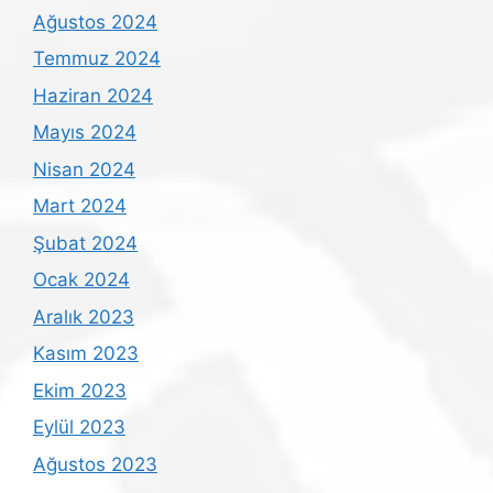
Ağustos 2024
Temmuz 2024
Haziran 2024
Mayıs 2024
Nisan 2024
Mart 2024
Şubat 2024
Ocak 2024
Aralık 2023
Kasım 2023
Ekim 2023
Eylül 2023
Ağustos 2023