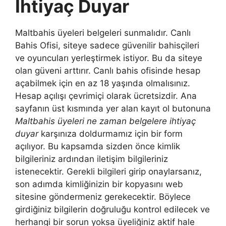
İhtiyaç Duyar
Maltbahis üyeleri belgeleri sunmalıdır. Canlı
Bahis Ofisi, siteye sadece güvenilir bahisçileri
ve oyuncuları yerleştirmek istiyor. Bu da siteye
olan güveni arttırır. Canlı bahis ofisinde hesap
açabilmek için en az 18 yaşında olmalısınız.
Hesap açılışı çevrimiçi olarak ücretsizdir. Ana
sayfanın üst kısmında yer alan kayıt ol butonuna
Maltbahis üyeleri ne zaman belgelere ihtiyaç
duyar
karşınıza doldurmamız için bir form
açılıyor. Bu kapsamda sizden önce kimlik
bilgileriniz ardından iletişim bilgileriniz
istenecektir. Gerekli bilgileri girip onaylarsanız,
son adımda kimliğinizin bir kopyasını web
sitesine göndermeniz gerekecektir. Böylece
girdiğiniz bilgilerin doğruluğu kontrol edilecek ve
herhangi bir sorun yoksa üyeliğiniz aktif hale