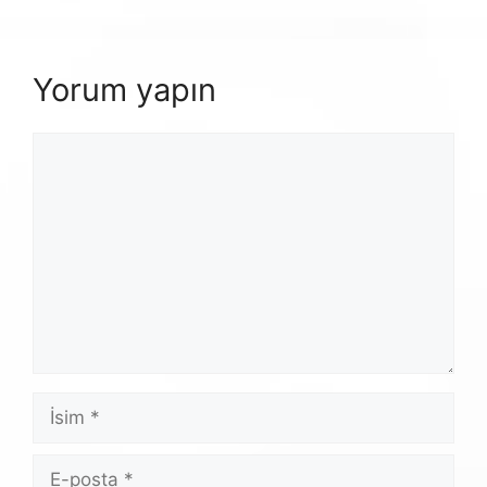
Yorum yapın
Yorum
İsim
E-