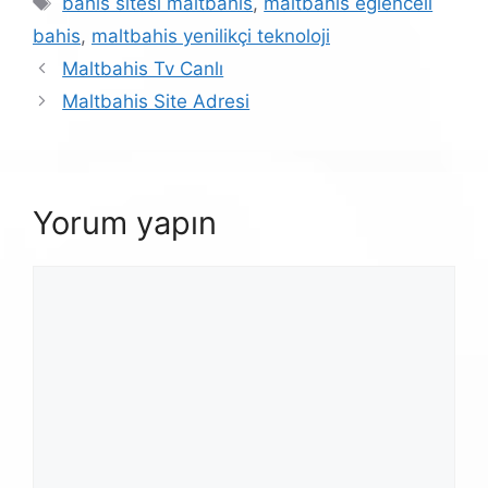
bahis sitesi maltbahis
,
maltbahis eğlenceli
bahis
,
maltbahis yenilikçi teknoloji
Maltbahis Tv Canlı
Maltbahis Site Adresi
Yorum yapın
Yorum