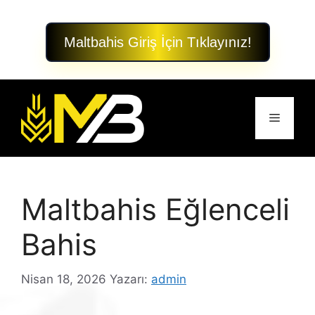
Maltbahis Giriş İçin Tıklayınız!
İçeriğe
atla
Menü
Maltbahis Eğlenceli
Bahis
Nisan 18, 2026
Yazarı:
admin