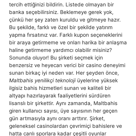
tercih ettiğinizi bildirin. Listede olmayan bir
banka seçebilirsiniz. Beklemeye gerek yok,
çünkü her şey zaten kuruldu ve gitmeye hazır.
Bu şekilde, farklı ve özel bir şekilde yatırım
yapma fırsatınız var. Farklı kupon seçeneklerini
bir araya getirmeme ve onları harika bir anlaşma
haline getirmeme yardımcı olabilir misiniz?
Sonunda oluyor! Bu şirketi seçmek için
benzersiz ve heyecan verici bir casino deneyimi
sunan birkaç iyi neden var. Her şeyden önce,
Maltbahis yenilikçi teknoloji
üyelerine yüksek
ilgisiz bahis hizmetleri sunan ve kaliteli bir
altyapı hazırlayarak faaliyetlerini sürdüren
lisanslı bir şirkettir. Aynı zamanda, Maltbahis
giren kullanıcı sayısı, üye sayısının her geçen
gün artmasıyla aynı oranı arttırır. Şirket,
geleneksel casinolardan çevrimiçi bahislere ve
hatta canlı sporlara kadar çeşitli oyunlar