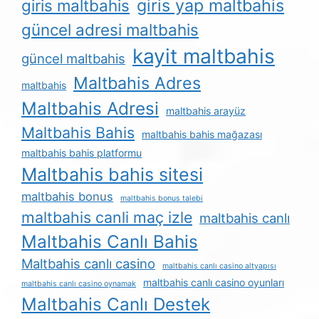
giris yap maltbahis
giris maltbahis
güncel adresi maltbahis
kayit maltbahis
güncel maltbahis
Maltbahis Adres
maltbahis
Maltbahis Adresi
maltbahis arayüz
Maltbahis Bahis
maltbahis bahis mağazası
maltbahis bahis platformu
Maltbahis bahis sitesi
maltbahis bonus
maltbahis bonus talebi
maltbahis canli maç izle
maltbahis canlı
Maltbahis Canlı Bahis
Maltbahis canlı casino
maltbahis canlı casino altyapısı
maltbahis canlı casino oyunları
maltbahis canlı casino oynamak
Maltbahis Canlı Destek