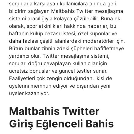
sorunlarla karşılaşan kullanıcılara anında geri
bildirim sağlayan Maltbahis Twitter mesajlaşma
sistemi aracılığıyla kolayca çözülebilir. Buna ek
olarak, spor etkinlikleri hakkında haberler, bu
haftanın kulüp cezası listesi, özel kuponlar ve
daha fazlası çeşitli alanlardaki moderatörler için.
Bütün bunlar zihninizdeki şüpheleri hafifletmeye
yardımcı olur. Twitter mesajlaşma sistemi,
soruları doğru cevaplayan kullanıcılar için
ücretsiz bonuslar ve güncel testler sunar.
Faaliyetleri çok zengin olduğundan, ikisi de
üyelerini memnun ediyor ve dışarıdan yeni
üyeler kazanıyor.
Maltbahis Twitter
Giriş Eğlenceli Bahis