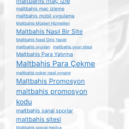
maltbahis maç izle
maltbahis maç izleme
maltbahis mobil uygulama
Maltbahis Müşteri Hizmetleri
Maltbahis Nasıl Bir Site
Maltbahis Nasıl Giriş Yapılır
maltbahis oyunları
maltbahis oyun sitesi
Maltbahis Para Yatırma
Maltbahis Para Çekme
maltbahis poker nasıl oynanır
Maltbahis Promosyon
maltbahis promosyon
kodu
maltbahis sanal sporlar
maltbahis sitesi
Maltbahis sosyal medya