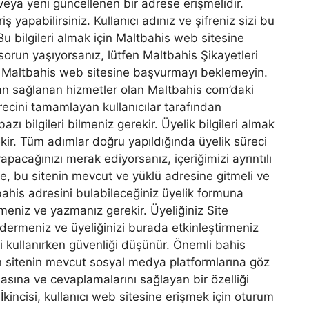
 veya yeni güncellenen bir adrese erişmelidir.
 yapabilirsiniz. Kullanıcı adınız ve şifreniz sizi bu
 Bu bilgileri almak için Maltbahis web sitesine
li sorun yaşıyorsanız, lütfen Maltbahis Şikayetleri
 Maltbahis web sitesine başvurmayı beklemeyin.
dan sağlanan hizmetler olan Maltbahis com’daki
ürecini tamamlayan kullanıcılar tarafından
zı bilgileri bilmeniz gerekir. Üyelik bilgileri almak
ekir. Tüm adımlar doğru yapıldığında üyelik süreci
apacağınızı merak ediyorsanız, içeriğimizi ayrıntılı
e, bu sitenin mevcut ve yüklü adresine gitmeli ve
bahis adresini bulabileceğiniz üyelik formuna
emeniz ve yazmanız gerekir. Üyeliğiniz Site
dermeniz ve üyeliğinizi burada etkinleştirmeniz
esi kullanırken güvenliği düşünür. Önemli bahis
n sitenin mevcut sosyal medya platformlarına göz
masına ve cevaplamalarını sağlayan bir özelliği
? İkincisi, kullanıcı web sitesine erişmek için oturum