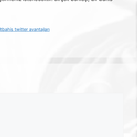
tbahis twitter avantajları