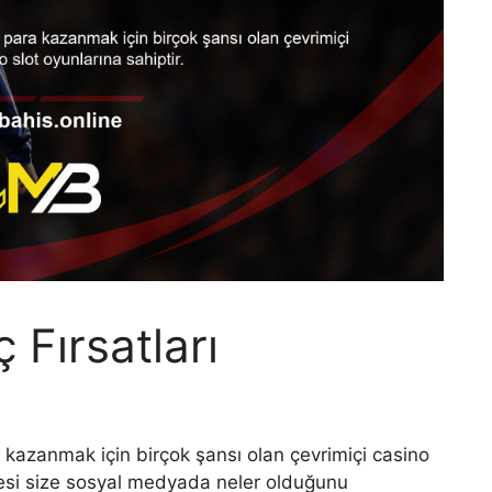
 Fırsatları
 kazanmak için birçok şansı olan çevrimiçi casino
itesi size sosyal medyada neler olduğunu