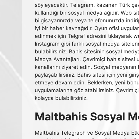
söyleyecektir. Telegram, kazanan Türk çevri
kullandığı bir sosyal medya ağıdır. Web sit
bilgisayarınızda veya telefonunuzda indir
iyi bir haber kaynağıdır. Oyun ofisi uygulam
edinmek için Telgraf adresini tıklayarak w
Instagram gibi farklı sosyal medya siteler
bulabilirsiniz. Bahis sitesinin sosyal medy
Medya Avantajları. Çevrimiçi bahis sitesi 
kanallarını ziyaret edin. Sosyal medyanın ba
paylaşabilirsiniz. Bahis sitesi için yeni gir
etmeye devam edin. Beklerken, yeni bonus
uygulamalarına göz atabilirsiniz. Çevrimiçi
kolayca bulabilirsiniz.
Maltbahis Sosyal M
Maltbahis Telegraph ve Sosyal Medya Etkinl