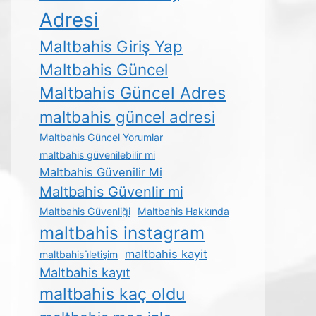
Adresi
Maltbahis Giriş Yap
Maltbahis Güncel
Maltbahis Güncel Adres
maltbahis güncel adresi
Maltbahis Güncel Yorumlar
maltbahis güvenilebilir mi
Maltbahis Güvenilir Mi
Maltbahis Güvenlir mi
Maltbahis Güvenliği
Maltbahis Hakkında
maltbahis instagram
maltbahis kayit
maltbahis i̇letişim
Maltbahis kayıt
maltbahis kaç oldu