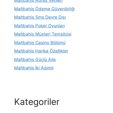
Maltbahis Adres Verileri
Maltbahis Ödeme Güvenilirliği
Maltbahis Sms Devre Dışı
Maltbahis Poker Oyunları
Maltbahis Müşteri Temsilcisi
Maltbahis Casino Bölümü
Maltbahis Harika Özellikler
Maltbahis Güçlü Aile
Maltbahis İki Adımlı
Kategoriler