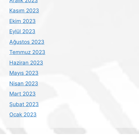
Aralık 2023
Kasım 2023
Ekim 2023
Eylül 2023
Ağustos 2023
Temmuz 2023
Haziran 2023
Mayıs 2023
Nisan 2023
Mart 2023
Şubat 2023
Ocak 2023