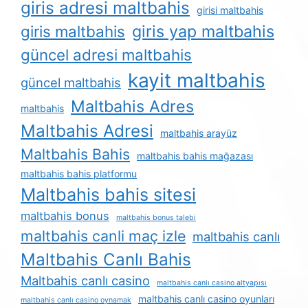
giris adresi maltbahis
girisi maltbahis
giris yap maltbahis
giris maltbahis
güncel adresi maltbahis
kayit maltbahis
güncel maltbahis
Maltbahis Adres
maltbahis
Maltbahis Adresi
maltbahis arayüz
Maltbahis Bahis
maltbahis bahis mağazası
maltbahis bahis platformu
Maltbahis bahis sitesi
maltbahis bonus
maltbahis bonus talebi
maltbahis canli maç izle
maltbahis canlı
Maltbahis Canlı Bahis
Maltbahis canlı casino
maltbahis canlı casino altyapısı
maltbahis canlı casino oyunları
maltbahis canlı casino oynamak