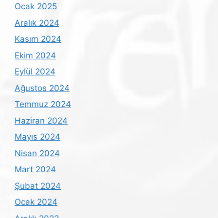
Ocak 2025
Aralık 2024
Kasım 2024
Ekim 2024
Eylül 2024
Ağustos 2024
Temmuz 2024
Haziran 2024
Mayıs 2024
Nisan 2024
Mart 2024
Şubat 2024
Ocak 2024