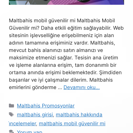
Maltbahis mobil güvenilir mi Maltbahis Mobil
Güvenilir mi? Daha etkili eğitim sağlayabilir. Web
sitesinin işlevselliğine erişebilmeniz için alan
adının tamamına erişiminiz vardır. Maltbahis,
mevcut bahis alanınızı satın almanızı ve
maksimize etmenizi sağlar. Tesisin ana üretim
ve işleme alanlarına erişim, tam donanımlı bir
ortama anında erişimi beklemektedir. Şimdiden
başarılar ve iyi çalışmalar dilerim. Maltbahis
emirlerini gönderme …
Devamını oku…
Kategoriler
Maltbahis Promosyonlar
Etiketler
maltbahis girisi
,
maltbahis hakkında
i̇ncelemeler
,
maltbahis mobil güvenilir mi
Yorum yap