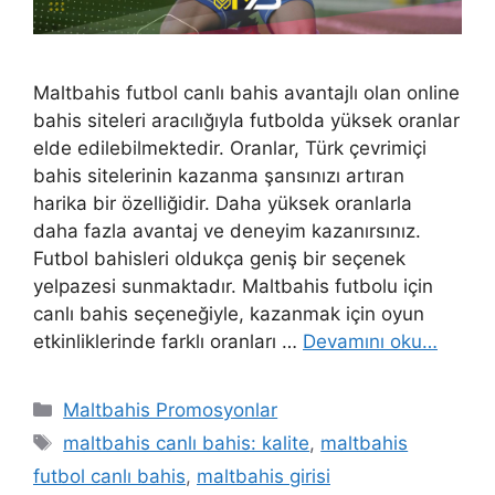
Maltbahis futbol canlı bahis avantajlı olan online
bahis siteleri aracılığıyla futbolda yüksek oranlar
elde edilebilmektedir. Oranlar, Türk çevrimiçi
bahis sitelerinin kazanma şansınızı artıran
harika bir özelliğidir. Daha yüksek oranlarla
daha fazla avantaj ve deneyim kazanırsınız.
Futbol bahisleri oldukça geniş bir seçenek
yelpazesi sunmaktadır. Maltbahis futbolu için
canlı bahis seçeneğiyle, kazanmak için oyun
etkinliklerinde farklı oranları …
Devamını oku…
Kategoriler
Maltbahis Promosyonlar
Etiketler
maltbahis canlı bahis: kalite
,
maltbahis
futbol canlı bahis
,
maltbahis girisi