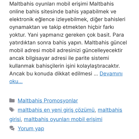
Maltbahis oyunları mobil erişimi Maltbahis
online bahis sitesinde bahis yapabilmek ve
elektronik eğlence izleyebilmek, diğer bahisleri
oynamaktan ve takip etmekten hiçbir farkı
yoktur. Yani yapmanız gereken çok basit. Para
yatırdıktan sonra bahis yapın. Maltbahis güncel
mobil adresi mobil adresinizi güncelleyecektir
ancak bilgisayar adresi ile parite sistemi
kullanmak bahisçilerin işini kolaylaştıracaktır.
Ancak bu konuda dikkat edilmesi …
Devamını
oku…
Kategoriler
Maltbahis Promosyonlar
Etiketler
maltbahis en yeni giriş çözümü
,
maltbahis
girisi
,
maltbahis oyunları mobil erişimi
Yorum yap