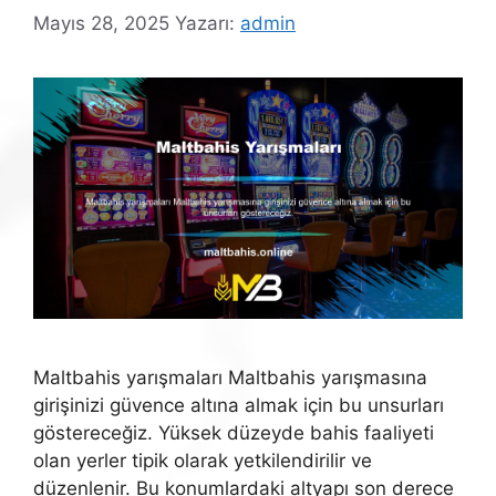
Mayıs 28, 2025
Yazarı:
admin
Maltbahis yarışmaları Maltbahis yarışmasına
girişinizi güvence altına almak için bu unsurları
göstereceğiz. Yüksek düzeyde bahis faaliyeti
olan yerler tipik olarak yetkilendirilir ve
düzenlenir. Bu konumlardaki altyapı son derece