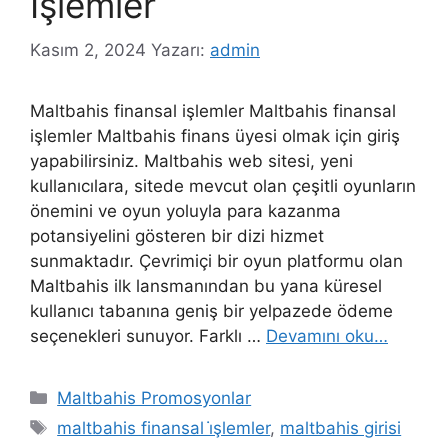
İşlemler
Kasım 2, 2024
Yazarı:
admin
Maltbahis finansal işlemler Maltbahis finansal
işlemler Maltbahis finans üyesi olmak için giriş
yapabilirsiniz. Maltbahis web sitesi, yeni
kullanıcılara, sitede mevcut olan çeşitli oyunların
önemini ve oyun yoluyla para kazanma
potansiyelini gösteren bir dizi hizmet
sunmaktadır. Çevrimiçi bir oyun platformu olan
Maltbahis ilk lansmanından bu yana küresel
kullanıcı tabanına geniş bir yelpazede ödeme
seçenekleri sunuyor. Farklı …
Devamını oku…
Kategoriler
Maltbahis Promosyonlar
Etiketler
maltbahis finansal i̇şlemler
,
maltbahis girisi