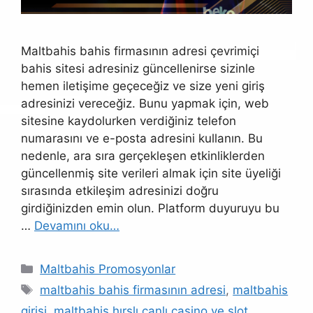
Maltbahis bahis firmasının adresi çevrimiçi
bahis sitesi adresiniz güncellenirse sizinle
hemen iletişime geçeceğiz ve size yeni giriş
adresinizi vereceğiz. Bunu yapmak için, web
sitesine kaydolurken verdiğiniz telefon
numarasını ve e-posta adresini kullanın. Bu
nedenle, ara sıra gerçekleşen etkinliklerden
güncellenmiş site verileri almak için site üyeliği
sırasında etkileşim adresinizi doğru
girdiğinizden emin olun. Platform duyuruyu bu
…
Devamını oku…
Kategoriler
Maltbahis Promosyonlar
Etiketler
maltbahis bahis firmasının adresi
,
maltbahis
girisi
,
maltbahis hırslı canlı casino ve slot