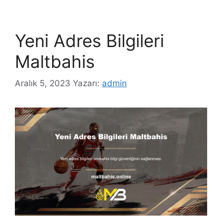
Yeni Adres Bilgileri
Maltbahis
Aralık 5, 2023
Yazarı:
admin