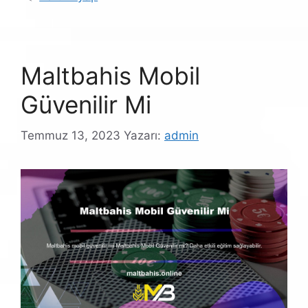
Maltbahis Mobil
Güvenilir Mi
Temmuz 13, 2023
Yazarı:
admin