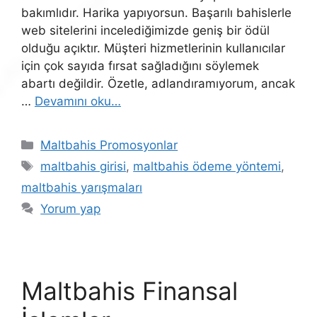
bakımlıdır. Harika yapıyorsun. Başarılı bahislerle
web sitelerini incelediğimizde geniş bir ödül
olduğu açıktır. Müşteri hizmetlerinin kullanıcılar
için çok sayıda fırsat sağladığını söylemek
abartı değildir. Özetle, adlandıramıyorum, ancak
…
Devamını oku…
Kategoriler
Maltbahis Promosyonlar
Etiketler
maltbahis girisi
,
maltbahis ödeme yöntemi
,
maltbahis yarışmaları
Yorum yap
Maltbahis Finansal