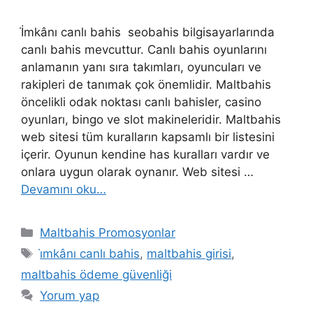
İ̇mkânı canlı bahis seobahis bilgisayarlarında
canlı bahis mevcuttur. Canlı bahis oyunlarını
anlamanın yanı sıra takımları, oyuncuları ve
rakipleri de tanımak çok önemlidir. Maltbahis
öncelikli odak noktası canlı bahisler, casino
oyunları, bingo ve slot makineleridir. Maltbahis
web sitesi tüm kuralların kapsamlı bir listesini
içerir. Oyunun kendine has kuralları vardır ve
onlara uygun olarak oynanır. Web sitesi …
Devamını oku…
Kategoriler
Maltbahis Promosyonlar
Etiketler
i̇mkânı canlı bahis
,
maltbahis girisi
,
maltbahis ödeme güvenliği
Yorum yap