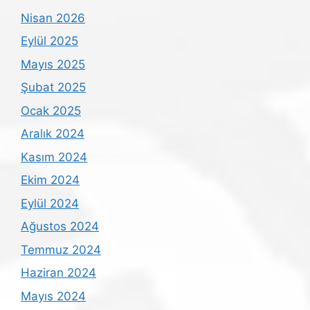
Nisan 2026
Eylül 2025
Mayıs 2025
Şubat 2025
Ocak 2025
Aralık 2024
Kasım 2024
Ekim 2024
Eylül 2024
Ağustos 2024
Temmuz 2024
Haziran 2024
Mayıs 2024