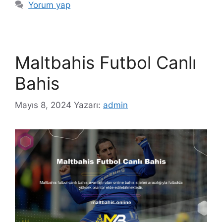
Yorum yap
Maltbahis Futbol Canlı
Bahis
Mayıs 8, 2024
Yazarı:
admin