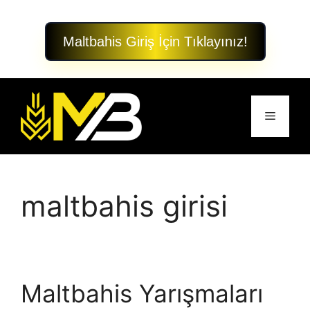
Maltbahis Giriş İçin Tıklayınız!
İçeriğe
atla
Menü
maltbahis girisi
Maltbahis Yarışmaları