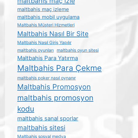
maltbahis maç izle
maltbahis maç izleme
maltbahis mobil uygulama
Maltbahis Müşteri Hizmetleri
Maltbahis Nasıl Bir Site
Maltbahis Nasıl Giriş Yapılır
maltbahis oyunları
maltbahis oyun sitesi
Maltbahis Para Yatırma
Maltbahis Para Çekme
maltbahis poker nasıl oynanır
Maltbahis Promosyon
maltbahis promosyon
kodu
maltbahis sanal sporlar
maltbahis sitesi
Maltbahis sosyal medya