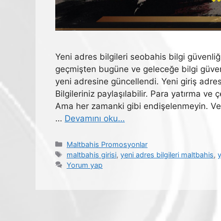
Yeni adres bilgileri seobahis bilgi güvenl
geçmişten bugüne ve geleceğe bilgi güvenl
yeni adresine güncellendi. Yeni giriş adres
Bilgileriniz paylaşılabilir. Para yatırma ve 
Ama her zamanki gibi endişelenmeyin. Ver
…
Devamını oku…
Kategoriler
Maltbahis Promosyonlar
Etiketler
maltbahis girisi
,
yeni adres bilgileri maltbahis
,
Yorum yap