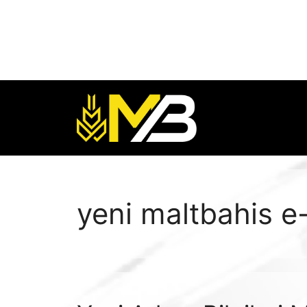
İçeriğe
atla
yeni maltbahis e