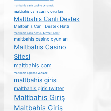
maltbahis canlı casino oynamak
maltbahis canlı casino oyunları
Maltbahis Canlı Destek
Maltbahis Canlı Destek Hattı
maltbahis canlı destek hizmeti nedir
maltbahis casino oyunları
Maltbahis Casino
Sitesi
maltbahis com
maltbahis eğlence yapmak
maltbahis girisi
maltbahis giris twitter
Maltbahis Giriş
Maltbahis Giriş