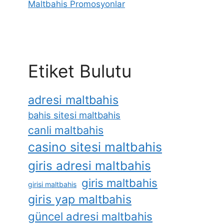
Maltbahis Promosyonlar
Etiket Bulutu
adresi maltbahis
bahis sitesi maltbahis
canli maltbahis
casino sitesi maltbahis
giris adresi maltbahis
giris maltbahis
girisi maltbahis
giris yap maltbahis
güncel adresi maltbahis