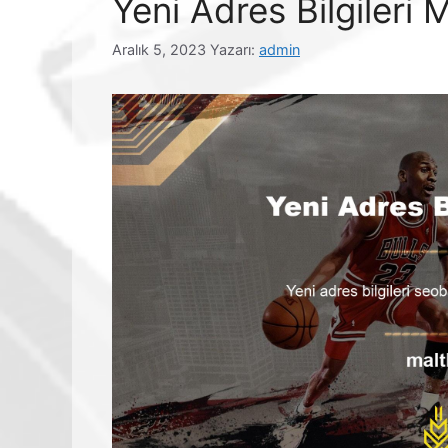
Yeni Adres Bilgileri 
Aralık 5, 2023
Yazarı:
admin