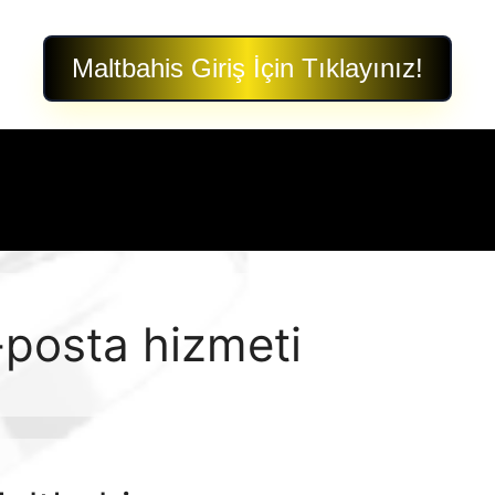
Maltbahis Giriş İçin Tıklayınız!
-posta hizmeti