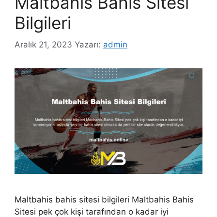
Maltbahis Bahis Sitesi
Bilgileri
Aralık 21, 2023
Yazarı:
admin
Maltbahis bahis sitesi bilgileri Maltbahis Bahis
Sitesi pek çok kişi tarafından o kadar iyi