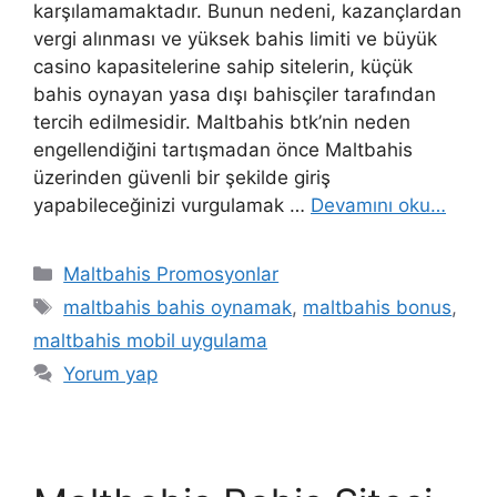
karşılamamaktadır. Bunun nedeni, kazançlardan
vergi alınması ve yüksek bahis limiti ve büyük
casino kapasitelerine sahip sitelerin, küçük
bahis oynayan yasa dışı bahisçiler tarafından
tercih edilmesidir. Maltbahis btk’nin neden
engellendiğini tartışmadan önce Maltbahis
üzerinden güvenli bir şekilde giriş
yapabileceğinizi vurgulamak …
Devamını oku…
Kategoriler
Maltbahis Promosyonlar
Etiketler
maltbahis bahis oynamak
,
maltbahis bonus
,
maltbahis mobil uygulama
Yorum yap