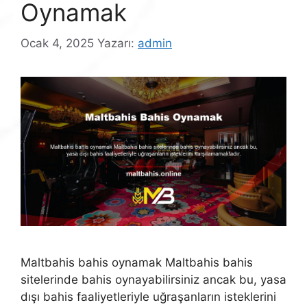
Oynamak
Ocak 4, 2025
Yazarı:
admin
Maltbahis bahis oynamak Maltbahis bahis
sitelerinde bahis oynayabilirsiniz ancak bu, yasa
dışı bahis faaliyetleriyle uğraşanların isteklerini