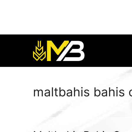
İçeriğe
atla
maltbahis bahis