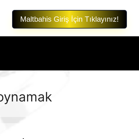
Maltbahis Giriş İçin Tıklayınız!
 oynamak