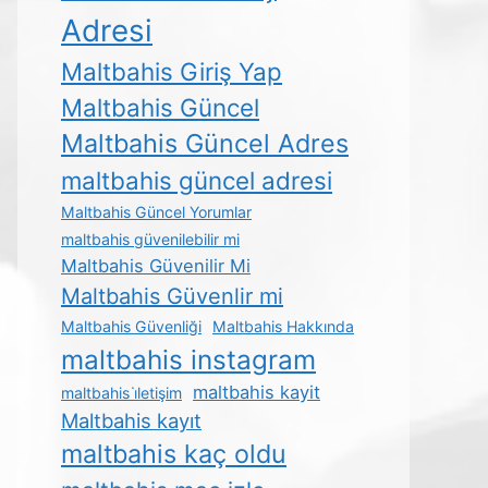
Adresi
Maltbahis Giriş Yap
Maltbahis Güncel
Maltbahis Güncel Adres
maltbahis güncel adresi
Maltbahis Güncel Yorumlar
maltbahis güvenilebilir mi
Maltbahis Güvenilir Mi
Maltbahis Güvenlir mi
Maltbahis Güvenliği
Maltbahis Hakkında
maltbahis instagram
maltbahis kayit
maltbahis i̇letişim
Maltbahis kayıt
maltbahis kaç oldu