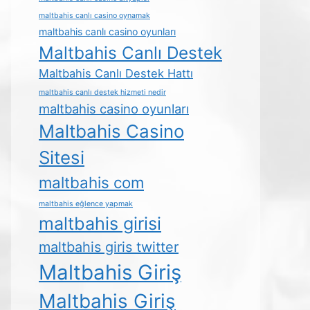
maltbahis canlı casino oynamak
maltbahis canlı casino oyunları
Maltbahis Canlı Destek
Maltbahis Canlı Destek Hattı
maltbahis canlı destek hizmeti nedir
maltbahis casino oyunları
Maltbahis Casino
Sitesi
maltbahis com
maltbahis eğlence yapmak
maltbahis girisi
maltbahis giris twitter
Maltbahis Giriş
Maltbahis Giriş