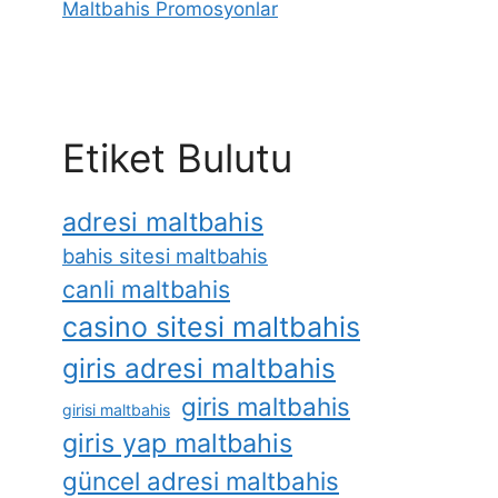
Maltbahis Promosyonlar
Etiket Bulutu
adresi maltbahis
bahis sitesi maltbahis
canli maltbahis
casino sitesi maltbahis
giris adresi maltbahis
giris maltbahis
girisi maltbahis
giris yap maltbahis
güncel adresi maltbahis