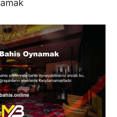
namak