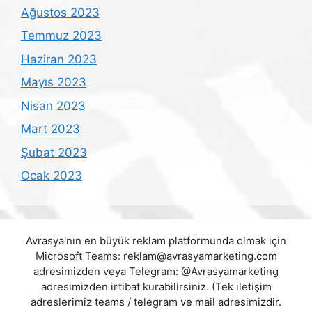
Ağustos 2023
Temmuz 2023
Haziran 2023
Mayıs 2023
Nisan 2023
Mart 2023
Şubat 2023
Ocak 2023
Avrasya'nın en büyük reklam platformunda olmak için
Microsoft Teams:
reklam@avrasyamarketing.com
adresimizden veya Telegram: @Avrasyamarketing
adresimizden irtibat kurabilirsiniz. (Tek iletişim
adreslerimiz teams / telegram ve mail adresimizdir.