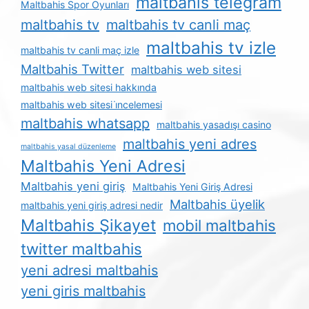
maltbahis telegram
Maltbahis Spor Oyunları
maltbahis tv
maltbahis tv canli maç
maltbahis tv izle
maltbahis tv canli maç izle
Maltbahis Twitter
maltbahis web sitesi
maltbahis web sitesi hakkında
maltbahis web sitesi i̇ncelemesi
maltbahis whatsapp
maltbahis yasadışı casino
maltbahis yeni adres
maltbahis yasal düzenleme
Maltbahis Yeni Adresi
Maltbahis yeni giriş
Maltbahis Yeni Giriş Adresi
Maltbahis üyelik
maltbahis yeni giriş adresi nedir
Maltbahis Şikayet
mobil maltbahis
twitter maltbahis
yeni adresi maltbahis
yeni giris maltbahis