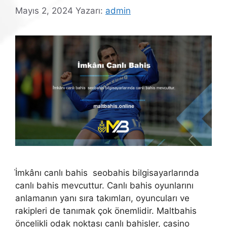
Mayıs 2, 2024
Yazarı:
admin
İ̇mkânı canlı bahis seobahis bilgisayarlarında
canlı bahis mevcuttur. Canlı bahis oyunlarını
anlamanın yanı sıra takımları, oyuncuları ve
rakipleri de tanımak çok önemlidir. Maltbahis
öncelikli odak noktası canlı bahisler, casino