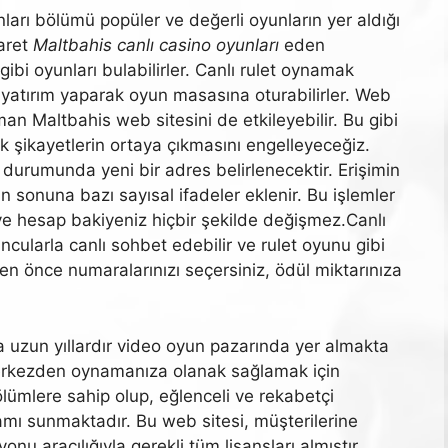
arı bölümü popüler ve değerli oyunların yer aldığı
aret
Maltbahis canlı casino oyunları
eden
 gibi oyunları bulabilirler. Canlı rulet oynamak
de yatırım yaparak oyun masasına oturabilirler. Web
an Maltbahis web sitesini de etkileyebilir. Bu gibi
k şikayetlerin ortaya çıkmasını engelleyeceğiz.
durumunda yeni bir adres belirlenecektir. Erişimin
n sonuna bazı sayısal ifadeler eklenir. Bu işlemler
r ve hesap bakiyeniz hiçbir şekilde değişmez.Canlı
cularla canlı sohbet edebilir ve rulet oyunu gibi
en önce numaralarınızı seçersiniz, ödül miktarınıza
 uzun yıllardır video oyun pazarında yer almakta
merkezden oynamanıza olanak sağlamak için
bölümlere sahip olup, eğlenceli ve rekabetçi
ramı sunmaktadır. Bu web sitesi, müşterilerine
u aracılığıyla gerekli tüm lisansları almıştır.