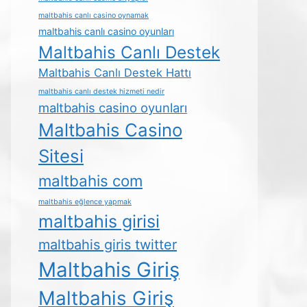
maltbahis canlı casino oynamak
maltbahis canlı casino oyunları
Maltbahis Canlı Destek
Maltbahis Canlı Destek Hattı
maltbahis canlı destek hizmeti nedir
maltbahis casino oyunları
Maltbahis Casino
Sitesi
maltbahis com
maltbahis eğlence yapmak
maltbahis girisi
maltbahis giris twitter
Maltbahis Giriş
Maltbahis Giriş