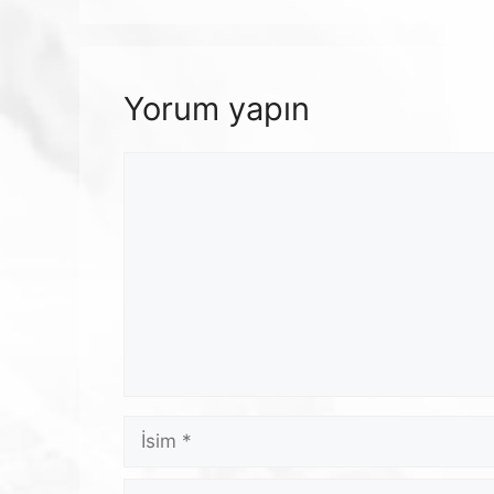
Yorum yapın
Yorum
İsim
E-