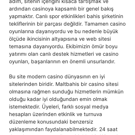
adım, sitenin içeriğini kısaca tartışmak ve
ardından casinoya kapsamlı bir genel bakış
yapmaktır. Canlı spor etkinlikleri bahis şirketinin
tekliflerinin bir parçası değildir. Tamamen casino
oyunlarına dayanıyordu ve bu nedenle büyük
ölçüde ikincisinin altyapısına ve web sitesi
temasına dayanıyordu. Ekibimizin ömür boyu
yatırımı olan canlı destek hizmetleri ve casino
oyunları, başarılarının en önemli unsurlarıdır.
Bu site modern casino dünyasının en iyi
sitelerinden biridir. Maltbahis bir casino sitesi
olmasına rağmen sunduğu hizmetlerin mümkün
olduğu kadar iyi olduğundan emin olmak
istemektedir. Üyeleri, farklı sosyal medya
hesapları üzerinden etkinlik ve turnuva
düzenleme konusundaki benzersiz
yaklaşımından faydalanabilmektedir. 24 saat