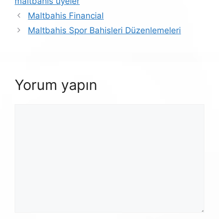
maltbahis üyeler
Maltbahis Financial
Maltbahis Spor Bahisleri Düzenlemeleri
Yorum yapın
Yorum