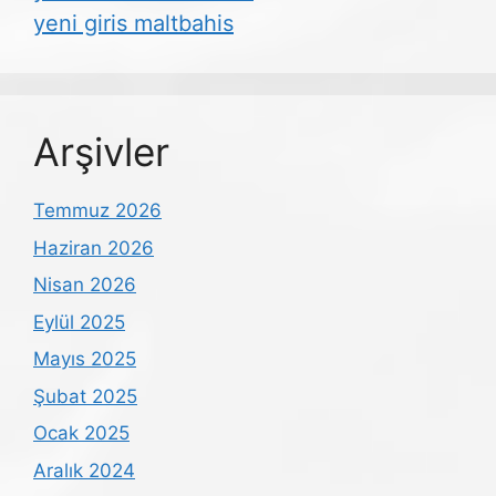
yeni giris maltbahis
Arşivler
Temmuz 2026
Haziran 2026
Nisan 2026
Eylül 2025
Mayıs 2025
Şubat 2025
Ocak 2025
Aralık 2024