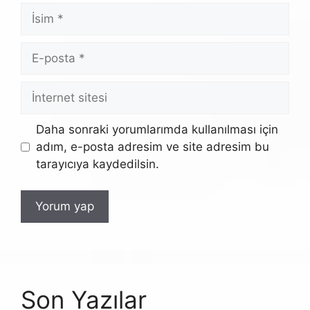
İsim
E-
posta
İnternet
sitesi
Daha sonraki yorumlarımda kullanılması için
adım, e-posta adresim ve site adresim bu
tarayıcıya kaydedilsin.
Son Yazılar