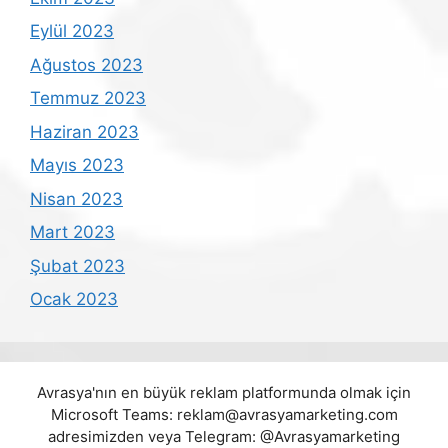
Eylül 2023
Ağustos 2023
Temmuz 2023
Haziran 2023
Mayıs 2023
Nisan 2023
Mart 2023
Şubat 2023
Ocak 2023
Avrasya'nın en büyük reklam platformunda olmak için
Microsoft Teams:
reklam@avrasyamarketing.com
adresimizden veya Telegram: @Avrasyamarketing