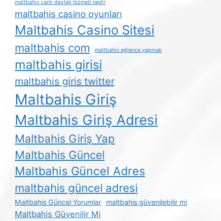
maltbahis canlı destek hizmeti nedir
maltbahis casino oyunları
Maltbahis Casino Sitesi
maltbahis com
maltbahis eğlence yapmak
maltbahis girisi
maltbahis giris twitter
Maltbahis Giriş
Maltbahis Giriş Adresi
Maltbahis Giriş Yap
Maltbahis Güncel
Maltbahis Güncel Adres
maltbahis güncel adresi
Maltbahis Güncel Yorumlar
maltbahis güvenilebilir mi
Maltbahis Güvenilir Mi