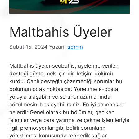
Maltbahis Üyeler
Şubat 15, 2024
Yazarı:
admin
Maltbahis üyeler seobahis, üyelerine verilen
desteği göstermek için bir iletişim bölümü
kurdu. Canlı desteğin çözemediği sorunlar bu
bölümün odak noktasıdır. Yönetime e-posta
yoluyla ulaşabilir ve sorununuzun anında
çözülmesini bekleyebilirsiniz. En iyi seçenekler
nelerdir Genel olarak bu bölümler, geciken
işlemler veya para yatırma ve çekme işlemleriyle
ilgili promosyonlar gibi belirli sorunların
yönetilmesi konusunda rehberlik sağlar.