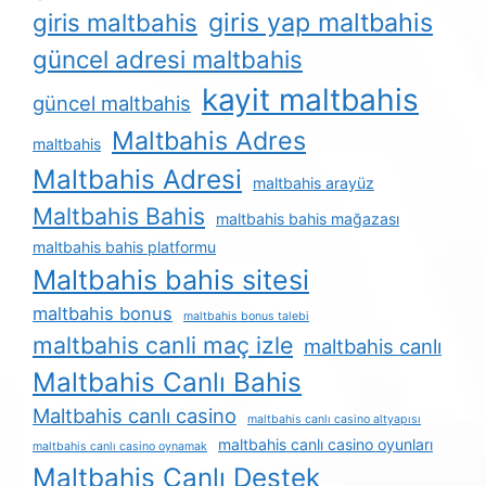
giris yap maltbahis
giris maltbahis
güncel adresi maltbahis
kayit maltbahis
güncel maltbahis
Maltbahis Adres
maltbahis
Maltbahis Adresi
maltbahis arayüz
Maltbahis Bahis
maltbahis bahis mağazası
maltbahis bahis platformu
Maltbahis bahis sitesi
maltbahis bonus
maltbahis bonus talebi
maltbahis canli maç izle
maltbahis canlı
Maltbahis Canlı Bahis
Maltbahis canlı casino
maltbahis canlı casino altyapısı
maltbahis canlı casino oyunları
maltbahis canlı casino oynamak
Maltbahis Canlı Destek