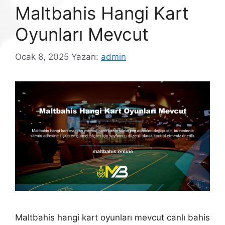
Maltbahis Hangi Kart
Oyunları Mevcut
Ocak 8, 2025
Yazarı:
admin
Maltbahis hangi kart oyunları mevcut canlı bahis