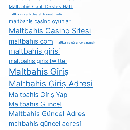
Maltbahis Canlı Destek Hattı
maltbahis canlı destek hizmeti nedir
maltbahis casino oyunları
Maltbahis Casino Sitesi
maltbahis com
maltbahis eğlence yapmak
maltbahis girisi
maltbahis giris twitter
Maltbahis Giriş
Maltbahis Giriş Adresi
Maltbahis Giriş Yap
Maltbahis Güncel
Maltbahis Güncel Adres
maltbahis güncel adresi