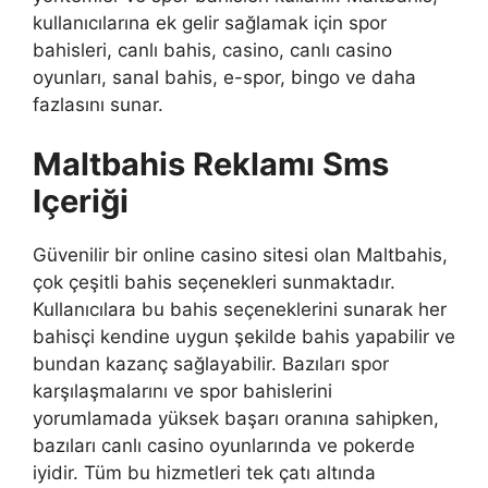
kullanıcılarına ek gelir sağlamak için spor
bahisleri, canlı bahis, casino, canlı casino
oyunları, sanal bahis, e-spor, bingo ve daha
fazlasını sunar.
Maltbahis Reklamı Sms
Içeriği
Güvenilir bir online casino sitesi olan Maltbahis,
çok çeşitli bahis seçenekleri sunmaktadır.
Kullanıcılara bu bahis seçeneklerini sunarak her
bahisçi kendine uygun şekilde bahis yapabilir ve
bundan kazanç sağlayabilir. Bazıları spor
karşılaşmalarını ve spor bahislerini
yorumlamada yüksek başarı oranına sahipken,
bazıları canlı casino oyunlarında ve pokerde
iyidir. Tüm bu hizmetleri tek çatı altında