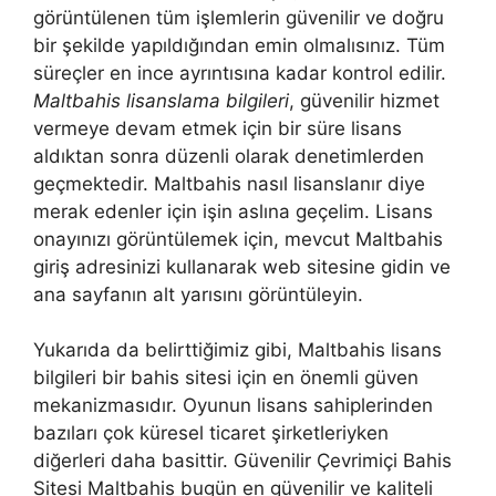
görüntülenen tüm işlemlerin güvenilir ve doğru
bir şekilde yapıldığından emin olmalısınız. Tüm
süreçler en ince ayrıntısına kadar kontrol edilir.
Maltbahis lisanslama bilgileri
, güvenilir hizmet
vermeye devam etmek için bir süre lisans
aldıktan sonra düzenli olarak denetimlerden
geçmektedir. Maltbahis nasıl lisanslanır diye
merak edenler için işin aslına geçelim. Lisans
onayınızı görüntülemek için, mevcut Maltbahis
giriş adresinizi kullanarak web sitesine gidin ve
ana sayfanın alt yarısını görüntüleyin.
Yukarıda da belirttiğimiz gibi, Maltbahis lisans
bilgileri bir bahis sitesi için en önemli güven
mekanizmasıdır. Oyunun lisans sahiplerinden
bazıları çok küresel ticaret şirketleriyken
diğerleri daha basittir. Güvenilir Çevrimiçi Bahis
Sitesi Maltbahis bugün en güvenilir ve kaliteli