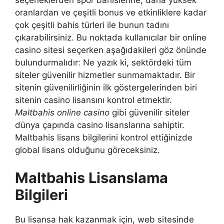
seçeneklerden spor bahislerine, daha yüksek
oranlardan ve çeşitli bonus ve etkinliklere kadar
çok çeşitli bahis türleri ile bunun tadını
çıkarabilirsiniz. Bu noktada kullanıcılar bir online
casino sitesi seçerken aşağıdakileri göz önünde
bulundurmalıdır: Ne yazık ki, sektördeki tüm
siteler güvenilir hizmetler sunmamaktadır. Bir
sitenin güvenilirliğinin ilk göstergelerinden biri
sitenin casino lisansını kontrol etmektir.
Maltbahis online casino
gibi güvenilir siteler
dünya çapında casino lisanslarına sahiptir.
Maltbahis lisans bilgilerini kontrol ettiğinizde
global lisans olduğunu göreceksiniz.
Maltbahis Lisanslama
Bilgileri
Bu lisansa hak kazanmak için, web sitesinde