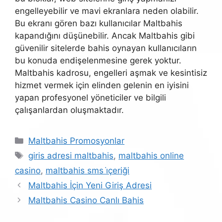
engelleyebilir ve mavi ekranlara neden olabilir.
Bu ekranı gören bazı kullanıcılar Maltbahis
kapandığını düşünebilir. Ancak Maltbahis gibi
güvenilir sitelerde bahis oynayan kullanıcıların
bu konuda endişelenmesine gerek yoktur.
Maltbahis kadrosu, engelleri aşmak ve kesintisiz
hizmet vermek için elinden gelenin en iyisini
yapan profesyonel yöneticiler ve bilgili
çalışanlardan oluşmaktadır.
Kategoriler
Maltbahis Promosyonlar
Etiketler
giris adresi maltbahis
,
maltbahis online
casino
,
maltbahis sms i̇çeriği
Maltbahis İçin Yeni Giriş Adresi
Maltbahis Casino Canlı Bahis