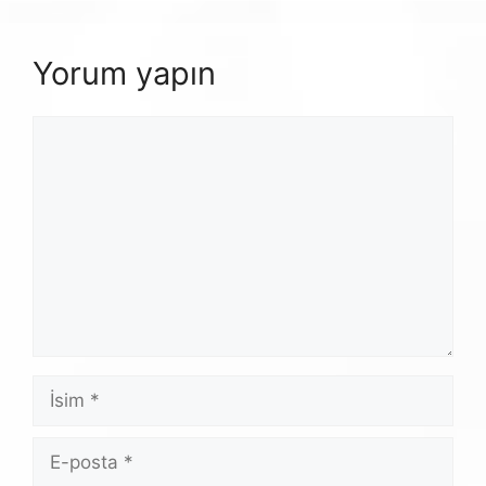
Yorum yapın
Yorum
İsim
E-
posta