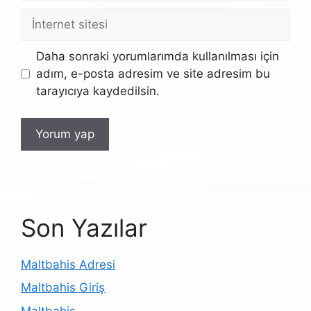
İnternet
sitesi
Daha sonraki yorumlarımda kullanılması için
adım, e-posta adresim ve site adresim bu
tarayıcıya kaydedilsin.
Son Yazılar
Maltbahis Adresi
Maltbahis Giriş
Maltbahis