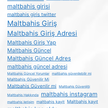
maltbahis girisi
maltbahis giris twitter
Maltbahis Giriş
Maltbahis Giriş Adresi
Maltbahis Giriş Yap
Maltbahis Güncel
Maltbahis Güncel Adres
maltbahis güncel adresi
Maltbahis Güncel Yorumlar
maltbahis güvenilebilir mi
Maltbahis Güvenilir Mi
Maltbahis Güvenlir mi
Maltbahis Güvenliği
maltbahis instagram
Maltbahis Hakkında
Maltbahis kayıt
maltbahis kayit
maltbahis i̇letişim