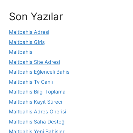
Son Yazılar
Maltbahis Adresi
Maltbahis Giriş
Maltbahis
Maltbahis Site Adresi
Maltbahis Eğlenceli Bahis
Maltbahis Tv Canlı
Maltbahis Bilgi Toplama
Maltbahis Kayıt Süreci
Maltbahis Adres Önerisi
Maltbahis Saha Desteği
Maltbahis Yeni Bahisler