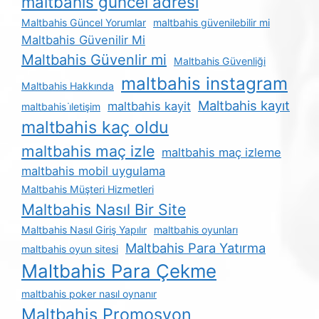
maltbahis güncel adresi
Maltbahis Güncel Yorumlar
maltbahis güvenilebilir mi
Maltbahis Güvenilir Mi
Maltbahis Güvenlir mi
Maltbahis Güvenliği
maltbahis instagram
Maltbahis Hakkında
Maltbahis kayıt
maltbahis kayit
maltbahis i̇letişim
maltbahis kaç oldu
maltbahis maç izle
maltbahis maç izleme
maltbahis mobil uygulama
Maltbahis Müşteri Hizmetleri
Maltbahis Nasıl Bir Site
Maltbahis Nasıl Giriş Yapılır
maltbahis oyunları
Maltbahis Para Yatırma
maltbahis oyun sitesi
Maltbahis Para Çekme
maltbahis poker nasıl oynanır
Maltbahis Promosyon