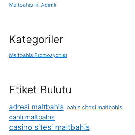
Maltbahis İki Adımlı
Kategoriler
Maltbahis Promosyonlar
Etiket Bulutu
adresi maltbahis
bahis sitesi maltbahis
canli maltbahis
casino sitesi maltbahis