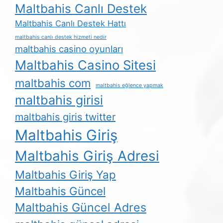
Maltbahis Canlı Destek
Maltbahis Canlı Destek Hattı
maltbahis canlı destek hizmeti nedir
maltbahis casino oyunları
Maltbahis Casino Sitesi
maltbahis com
maltbahis eğlence yapmak
maltbahis girisi
maltbahis giris twitter
Maltbahis Giriş
Maltbahis Giriş Adresi
Maltbahis Giriş Yap
Maltbahis Güncel
Maltbahis Güncel Adres