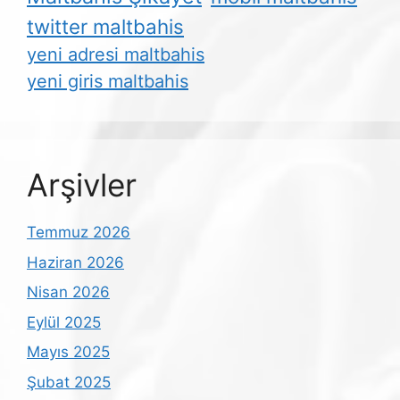
twitter maltbahis
yeni adresi maltbahis
yeni giris maltbahis
Arşivler
Temmuz 2026
Haziran 2026
Nisan 2026
Eylül 2025
Mayıs 2025
Şubat 2025