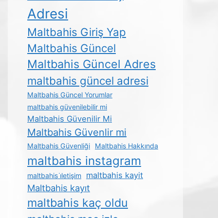
Adresi
Maltbahis Giriş Yap
Maltbahis Güncel
Maltbahis Güncel Adres
maltbahis güncel adresi
Maltbahis Güncel Yorumlar
maltbahis güvenilebilir mi
Maltbahis Güvenilir Mi
Maltbahis Güvenlir mi
Maltbahis Güvenliği
Maltbahis Hakkında
maltbahis instagram
maltbahis kayit
maltbahis i̇letişim
Maltbahis kayıt
maltbahis kaç oldu