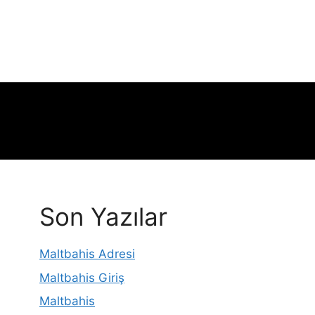
Son Yazılar
Maltbahis Adresi
Maltbahis Giriş
Maltbahis