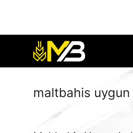
İçeriğe
atla
maltbahis uygun