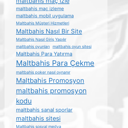
maltbahis maç izle
maltbahis maç izleme
maltbahis mobil uygulama
Maltbahis Müşteri Hizmetleri
Maltbahis Nasıl Bir Site
Maltbahis Nasıl Giriş Yapılır
maltbahis oyunları
maltbahis oyun sitesi
Maltbahis Para Yatırma
Maltbahis Para Çekme
maltbahis poker nasıl oynanır
Maltbahis Promosyon
maltbahis promosyon
kodu
maltbahis sanal sporlar
maltbahis sitesi
Maltbahis sosyal medya