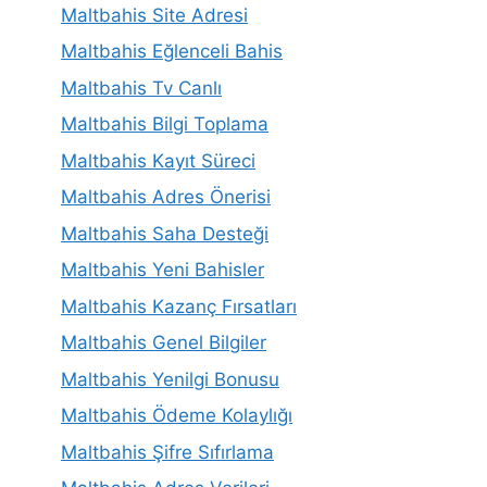
Maltbahis Site Adresi
Maltbahis Eğlenceli Bahis
Maltbahis Tv Canlı
Maltbahis Bilgi Toplama
Maltbahis Kayıt Süreci
Maltbahis Adres Önerisi
Maltbahis Saha Desteği
Maltbahis Yeni Bahisler
Maltbahis Kazanç Fırsatları
Maltbahis Genel Bilgiler
Maltbahis Yenilgi Bonusu
Maltbahis Ödeme Kolaylığı
Maltbahis Şifre Sıfırlama