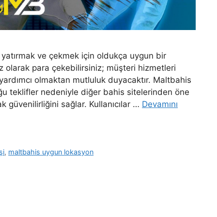
yatırmak ve çekmek için oldukça uygun bir
iz olarak para çekebilirsiniz; müşteri hizmetleri
e yardımcı olmaktan mutluluk duyacaktır. Maltbahis
ğu teklifler nedeniyle diğer bahis sitelerinden öne
ak güvenilirliğini sağlar. Kullanıcılar …
Devamını
şi
,
maltbahis uygun lokasyon