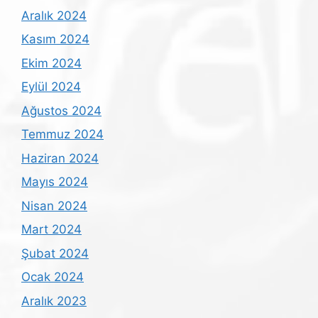
Aralık 2024
Kasım 2024
Ekim 2024
Eylül 2024
Ağustos 2024
Temmuz 2024
Haziran 2024
Mayıs 2024
Nisan 2024
Mart 2024
Şubat 2024
Ocak 2024
Aralık 2023