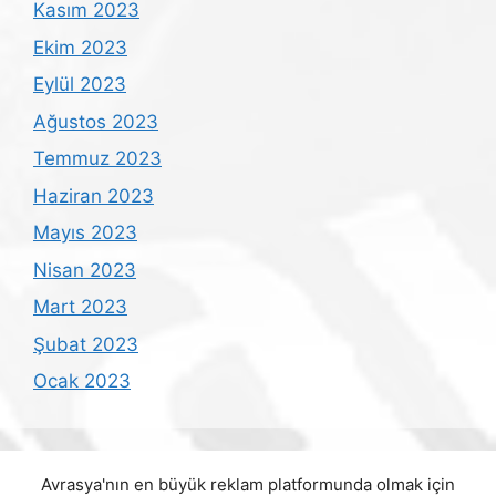
Kasım 2023
Ekim 2023
Eylül 2023
Ağustos 2023
Temmuz 2023
Haziran 2023
Mayıs 2023
Nisan 2023
Mart 2023
Şubat 2023
Ocak 2023
Avrasya'nın en büyük reklam platformunda olmak için