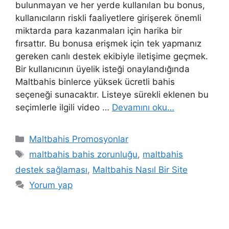
bulunmayan ve her yerde kullanılan bu bonus,
kullanıcıların riskli faaliyetlere girişerek önemli
miktarda para kazanmaları için harika bir
fırsattır. Bu bonusa erişmek için tek yapmanız
gereken canlı destek ekibiyle iletişime geçmek.
Bir kullanıcının üyelik isteği onaylandığında
Maltbahis binlerce yüksek ücretli bahis
seçeneği sunacaktır. Listeye sürekli eklenen bu
seçimlerle ilgili video …
Devamını oku…
Kategoriler
Maltbahis Promosyonlar
Etiketler
maltbahis bahis zorunluğu
,
maltbahis
destek sağlaması
,
Maltbahis Nasıl Bir Site
Yorum yap