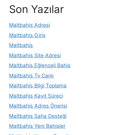
Son Yazılar
Maltbahis Adresi
Maltbahis Giriş
Maltbahis
Maltbahis Site Adresi
Maltbahis Eğlenceli Bahis
Maltbahis Tv Canlı
Maltbahis Bilgi Toplama
Maltbahis Kayıt Süreci
Maltbahis Adres Önerisi
Maltbahis Saha Desteği
Maltbahis Yeni Bahisler