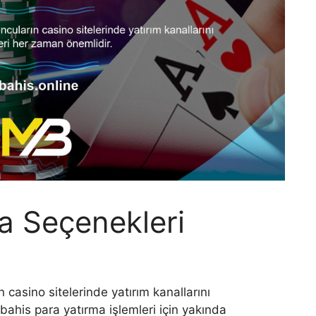
a Seçenekleri
casino sitelerinde yatırım kanallarını
bahis para yatırma işlemleri için yakında