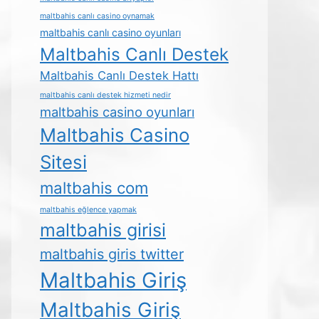
maltbahis canlı casino oynamak
maltbahis canlı casino oyunları
Maltbahis Canlı Destek
Maltbahis Canlı Destek Hattı
maltbahis canlı destek hizmeti nedir
maltbahis casino oyunları
Maltbahis Casino
Sitesi
maltbahis com
maltbahis eğlence yapmak
maltbahis girisi
maltbahis giris twitter
Maltbahis Giriş
Maltbahis Giriş