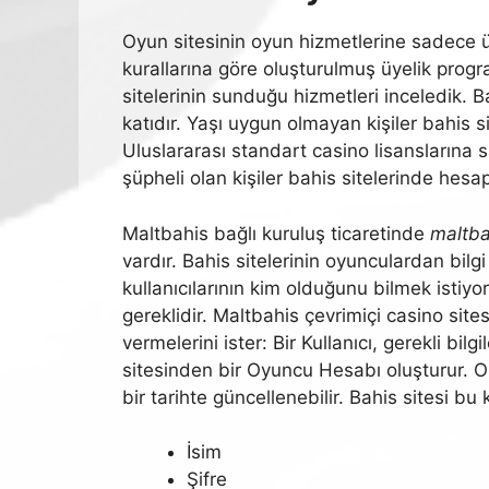
Oyun sitesinin oyun hizmetlerine sadece üye 
kurallarına göre oluşturulmuş üyelik program
sitelerinin sunduğu hizmetleri inceledik. 
katıdır. Yaşı uygun olmayan kişiler bahis 
Uluslararası standart casino lisanslarına s
şüpheli olan kişiler bahis sitelerinde hes
Maltbahis bağlı kuruluş ticaretinde
maltba
vardır. Bahis sitelerinin oyunculardan bilgi
kullanıcılarının kim olduğunu bilmek istiyor.
gereklidir. Maltbahis çevrimiçi casino site
vermelerini ister: Bir Kullanıcı, gerekli bil
sitesinden bir Oyuncu Hesabı oluşturur. Olası
bir tarihte güncellenebilir. Bahis sitesi b
İsim
Şifre