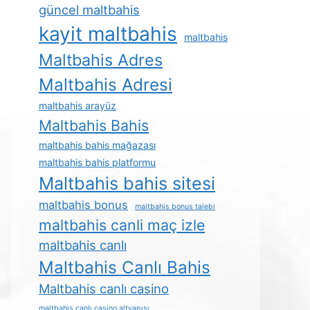
güncel maltbahis
kayit maltbahis
maltbahis
Maltbahis Adres
Maltbahis Adresi
maltbahis arayüz
Maltbahis Bahis
maltbahis bahis mağazası
maltbahis bahis platformu
Maltbahis bahis sitesi
maltbahis bonus
maltbahis bonus talebi
maltbahis canli maç izle
maltbahis canlı
Maltbahis Canlı Bahis
Maltbahis canlı casino
maltbahis canlı casino altyapısı