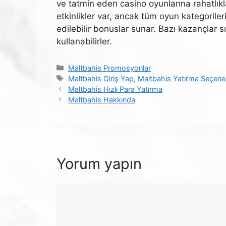
ve tatmin eden casino oyunlarına rahatlıkla
etkinlikler var, ancak tüm oyun kategoriler
edilebilir bonuslar sunar. Bazı kazançlar s
kullanabilirler.
Kategoriler
Maltbahis Promosyonlar
Etiketler
Maltbahis Giriş Yap
,
Maltbahis Yatırma Seçenek
Maltbahis Hızlı Para Yatırma
Maltbahis Hakkında
Yorum yapın
Yorum