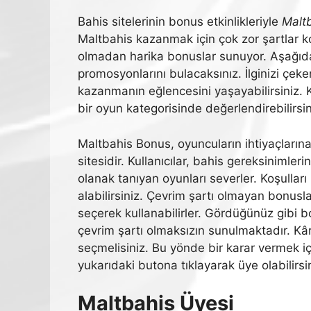
Bahis sitelerinin bonus etkinlikleriyle
Malt
Maltbahis kazanmak için çok zor şartlar ko
olmadan harika bonuslar sunuyor. Aşağıd
promosyonlarını bulacaksınız. İlginizi çe
kazanmanın eğlencesini yaşayabilirsiniz. 
bir oyun kategorisinde değerlendirebilirsin
Maltbahis Bonus, oyuncuların ihtiyaçlarına
sitesidir. Kullanıcılar, bahis gereksinimleri
olanak tanıyan oyunları severler. Koşulları
alabilirsiniz. Çevrim şartı olmayan bonus
seçerek kullanabilirler. Gördüğünüz gibi bo
çevrim şartı olmaksızın sunulmaktadır. Kârl
seçmelisiniz. Bu yönde bir karar vermek içi
yukarıdaki butona tıklayarak üye olabilirsi
Maltbahis Üyesi