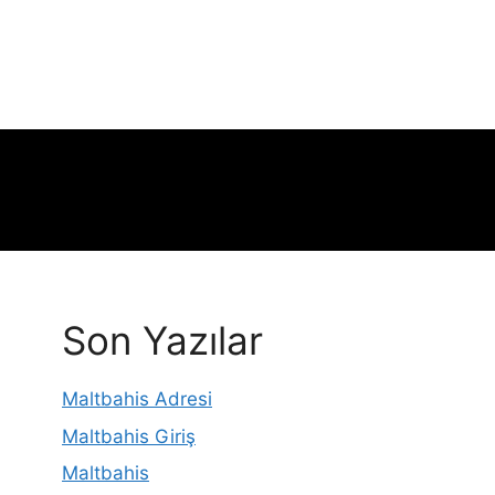
Son Yazılar
Maltbahis Adresi
Maltbahis Giriş
Maltbahis