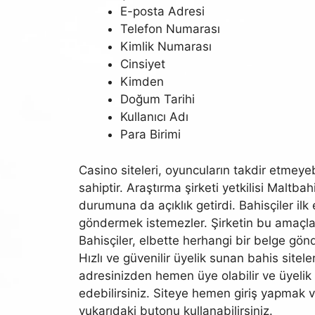
E-posta Adresi
Telefon Numarası
Kimlik Numarası
Cinsiyet
Kimden
Doğum Tarihi
Kullanıcı Adı
Para Birimi
Casino siteleri, oyuncuların takdir etmeye
sahiptir. Araştırma şirketi yetkilisi Maltbah
durumuna da açıklık getirdi. Bahisçiler ilk
göndermek istemezler. Şirketin bu amaçla 
Bahisçiler, elbette herhangi bir belge gö
Hızlı ve güvenilir üyelik sunan bahis sitele
adresinizden hemen üye olabilir ve üyelik
edebilirsiniz. Siteye hemen giriş yapmak v
yukarıdaki butonu kullanabilirsiniz.