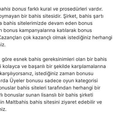
bahis bonus
farklı kural ve prosedürleri vardır.
ymayan bir bahis sitesidir. Şirket, bahis şartı
a bahis sitelerimizde devam eden bonus
ken bonus kampanyalarına katılarak bonus
Kazançları çok kazançlı olmak istediğiniz herhangi
iz.
 göre esnek bahis gereksinimleri olan bir bahis
ni kolayca ve başarılı bir şekilde karşılamalarına
 karşılıyorsanız, istediğiniz zaman bonusu
larda Üyeler bonusu sadece oyun kategorisi
nuslar bahis siteleri tarafından herhangi bir
ı bonuslar sunan lisanslı bir bahis şirketi
n Maltbahis bahis sitesini ziyaret edebilir ve
niz.