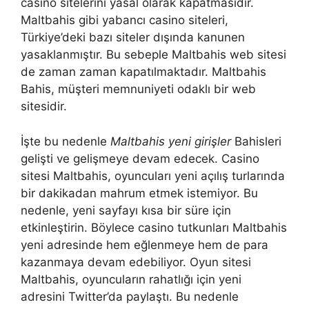
casino sitelerini yasal olarak kapatmasıdır.
Maltbahis gibi yabancı casino siteleri,
Türkiye’deki bazı siteler dışında kanunen
yasaklanmıştır. Bu sebeple Maltbahis web sitesi
de zaman zaman kapatılmaktadır. Maltbahis
Bahis, müşteri memnuniyeti odaklı bir web
sitesidir.
İşte bu nedenle
Maltbahis yeni girişler
Bahisleri
gelişti ve gelişmeye devam edecek. Casino
sitesi Maltbahis, oyuncuları yeni açılış turlarında
bir dakikadan mahrum etmek istemiyor. Bu
nedenle, yeni sayfayı kısa bir süre için
etkinleştirin. Böylece casino tutkunları Maltbahis
yeni adresinde hem eğlenmeye hem de para
kazanmaya devam edebiliyor. Oyun sitesi
Maltbahis, oyuncuların rahatlığı için yeni
adresini Twitter’da paylaştı. Bu nedenle