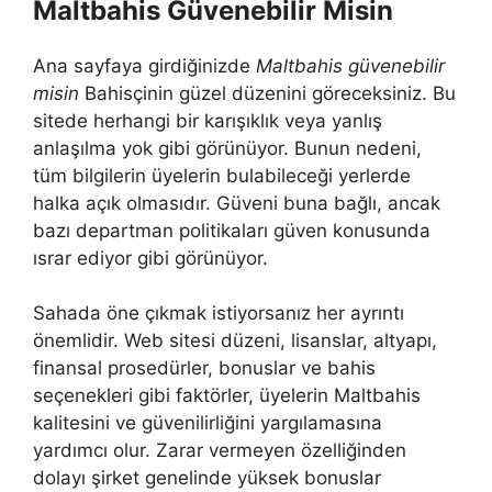
Maltbahis Güvenebilir Misin
Ana sayfaya girdiğinizde
Maltbahis güvenebilir
misin
Bahisçinin güzel düzenini göreceksiniz. Bu
sitede herhangi bir karışıklık veya yanlış
anlaşılma yok gibi görünüyor. Bunun nedeni,
tüm bilgilerin üyelerin bulabileceği yerlerde
halka açık olmasıdır. Güveni buna bağlı, ancak
bazı departman politikaları güven konusunda
ısrar ediyor gibi görünüyor.
Sahada öne çıkmak istiyorsanız her ayrıntı
önemlidir. Web sitesi düzeni, lisanslar, altyapı,
finansal prosedürler, bonuslar ve bahis
seçenekleri gibi faktörler, üyelerin Maltbahis
kalitesini ve güvenilirliğini yargılamasına
yardımcı olur. Zarar vermeyen özelliğinden
dolayı şirket genelinde yüksek bonuslar