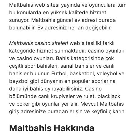
Maltbahis web sitesi yayında ve oyunculara tüm
bu konularda en yüksek kalitede hizmet
sunuyor. Maltbahis güncel ev adresi burada
bulunabilir. Ev adresiniz her an değişebilir.
Maltbahis casino siteleri
web sitesi iki farklı
kategoride hizmet sunmaktadır: casino oyunları
ve casino oyunları. Bahis kategorisinde çok
çeşitli spor bahisleri, sanal bahisler ve canlı
bahisler bulunur. Futbol, ​​basketbol, ​​voleybol ve
beyzbol gibi dünyanın en popüler sporlarına
daha iyi bahis oynayabilirsiniz. Casino
bölümünde canlı krupiyeler ve rulet, blackjack
ve poker gibi oyunlar yer alır. Mevcut Maltbahis
giriş adresinize buradan erişin ve keyfini çıkarın.
Maltbahis Hakkında