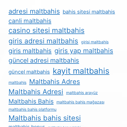
adresi maltbahis
bahis sitesi maltbahis
canli maltbahis
casino sitesi maltbahis
giris adresi maltbahis
girisi maltbahis
giris yap maltbahis
giris maltbahis
güncel adresi maltbahis
kayit maltbahis
güncel maltbahis
Maltbahis Adres
maltbahis
Maltbahis Adresi
maltbahis arayüz
Maltbahis Bahis
maltbahis bahis mağazası
maltbahis bahis platformu
Maltbahis bahis sitesi
maltbahis bonus