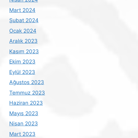
Mart 2024
Şubat 2024
Ocak 2024
Aralık 2023
Kasım 2023
Ekim 2023
Eylül 2023
Ağustos 2023
Temmuz 2023
Haziran 2023
Mayıs 2023
Nisan 2023
Mart 2023