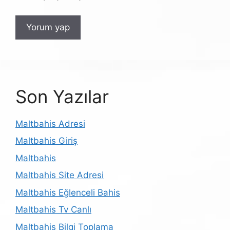
Son Yazılar
Maltbahis Adresi
Maltbahis Giriş
Maltbahis
Maltbahis Site Adresi
Maltbahis Eğlenceli Bahis
Maltbahis Tv Canlı
Maltbahis Bilgi Toplama