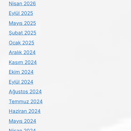
Nisan 2026
Eylül 2025
Mayıs 2025
Şubat 2025
Ocak 2025
Aralık 2024
Kasım 2024
Ekim 2024
Eylül 2024
Ağustos 2024
Temmuz 2024
Haziran 2024
Mayıs 2024
Nisan 2024