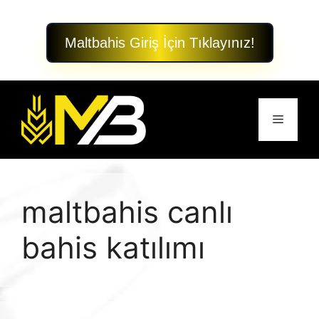
Maltbahis Giriş İçin Tıklayınız!
İçeriğe
atla
Menü
maltbahis canlı
bahis katılımı