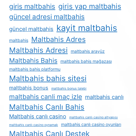
giris yap maltbahis
giris maltbahis
güncel adresi maltbahis
kayit maltbahis
güncel maltbahis
Maltbahis Adres
maltbahis
Maltbahis Adresi
maltbahis arayüz
Maltbahis Bahis
maltbahis bahis mağazası
maltbahis bahis platformu
Maltbahis bahis sitesi
maltbahis bonus
maltbahis bonus talebi
maltbahis canli maç izle
maltbahis canlı
Maltbahis Canlı Bahis
Maltbahis canlı casino
maltbahis canlı casino altyapısı
maltbahis canlı casino oyunları
maltbahis canlı casino oynamak
Maltbahis Canlı Destek