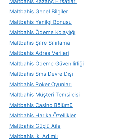
Maltbahis Kazanç Fırsatları
Maltbahis Genel Bilgiler
Maltbahis Yenilgi Bonusu
Maltbahis Ödeme Kolaylığı
Maltbahis Şifre Sıfırlama
Maltbahis Adres Verileri
Maltbahis Ödeme Güvenilirliği
Maltbahis Sms Devre Dışı
Maltbahis Poker Oyunları
Maltbahis Müşteri Temsilcisi
Maltbahis Casino Bölümü
Maltbahis Harika Özellikler
Maltbahis Güçlü Aile
Maltbahis İki Adımlı