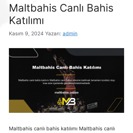
Maltbahis Canlı Bahis
Katılımı
Kasım 9, 2024
Yazarı:
admin
Maltbahis canlı bahis katılımı Maltbahis canlı