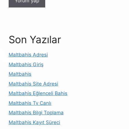
Son Yazılar
Maltbahis Adresi
Maltbahis Giriş
Maltbahis
Maltbahis Site Adresi
Maltbahis Eğlenceli Bahis
Maltbahis Tv Canlı
Maltbahis Bilgi Toplama
Maltbahis Kayıt Süreci