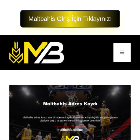
Maltbahis Giriş İçin Tıklayınız!
İçeriğe
atla
Menü