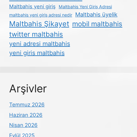
Maltbahis yeni giriş
Maltbahis Yeni Giriş Adresi
Maltbahis üyelik
maltbahis yeni giriş adresi nedir
Maltbahis Şikayet
mobil maltbahis
twitter maltbahis
yeni adresi maltbahis
yeni giris maltbahis
Arşivler
Temmuz 2026
Haziran 2026
Nisan 2026
Eylül 2025