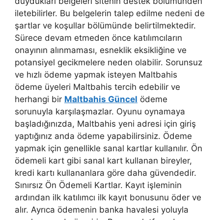
duydukları belgeleri sitenin destek bölümünden
iletebilirler. Bu belgelerin talep edilme nedeni de
şartlar ve koşullar bölümünde belirtilmektedir.
Sürece devam etmeden önce katılımcıların
onayının alınmaması, esneklik eksikliğine ve
potansiyel gecikmelere neden olabilir. Sorunsuz
ve hızlı ödeme yapmak isteyen Maltbahis
ödeme üyeleri Maltbahis tercih edebilir ve
herhangi bir
Maltbahis Güncel
ödeme
sorunuyla karşılaşmazlar. Oyunu oynamaya
başladığınızda, Maltbahis yeni adresi için giriş
yaptığınız anda ödeme yapabilirsiniz. Ödeme
yapmak için genellikle sanal kartlar kullanılır. Ön
ödemeli kart gibi sanal kart kullanan bireyler,
kredi kartı kullananlara göre daha güvendedir.
Sınırsız Ön Ödemeli Kartlar. Kayıt işleminin
ardından ilk katılımcı ilk kayıt bonusunu öder ve
alır. Ayrıca ödemenin banka havalesi yoluyla