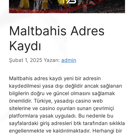
Maltbahis Adres
Kaydı
Şubat 1, 2025
Yazarı:
admin
Maltbahis adres kaydı yeni bir adresin
kaydedilmesi yasa dışı değildir ancak sağlanan
bilgilerin doğru ve güncel olmasını sağlamak
önemlidir. Türkiye, yasadışı casino web
sitelerine ve casino oyunları sunan çevrimiçi
platformlara yasak uyguladı. Bu nedenle bu
sayfalardaki giriş adresleri btk tarafından sıklıkla
engellenmekte ve kaldırılmaktadır. Herhangi bir