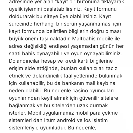
adresinde yer alan “kayıt ol” butonuna tıklayarak
üyelik işlemini başlatabilirsiniz. Kayıt formunu
doldurarak bu siteye üye olabilirsiniz. Kayıt
sürecinde herhangi bir sorun yaşanmaması için
kayıt formunda belirtilen bilgilerin doğru olması
büyük önem taşımaktadır. Maltbahis mobile ile
adres değişikliği endişesi yaşamadan günün her
saati bahis oynayabilir ve oyun oynayabilirsiniz.
Dolandırıcılar hesap ve kredi kartı bilgilerine
erişim elde ettiğinde, bunları kullanıcıları taciz
etmek ve dolandırıcılık faaliyetlerinde bulunmak
için kullanabilir, bu da bankanın mali kaybına
neden olabilir. Bu nedenle casino oyuncuları
oyunlarından keyif almak için güvenilir sitelere
bağlanmak ve bu sitelerden uzak durmak
isterler. Mobil uygulamamız mobil para çekme
sistemleri dahil tüm android ve ios işletim
sistemleriyle uyumludur. Bu nedenle,