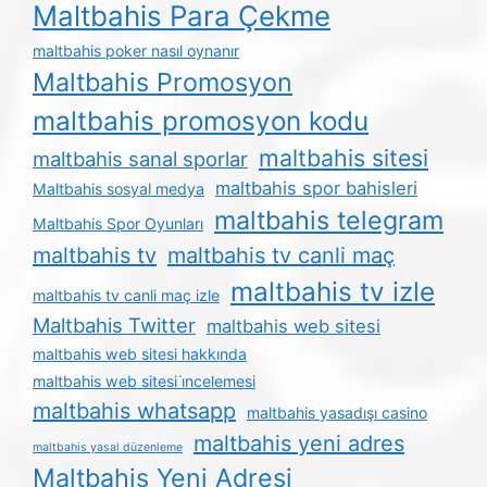
Maltbahis Para Çekme
maltbahis poker nasıl oynanır
Maltbahis Promosyon
maltbahis promosyon kodu
maltbahis sitesi
maltbahis sanal sporlar
maltbahis spor bahisleri
Maltbahis sosyal medya
maltbahis telegram
Maltbahis Spor Oyunları
maltbahis tv
maltbahis tv canli maç
maltbahis tv izle
maltbahis tv canli maç izle
Maltbahis Twitter
maltbahis web sitesi
maltbahis web sitesi hakkında
maltbahis web sitesi i̇ncelemesi
maltbahis whatsapp
maltbahis yasadışı casino
maltbahis yeni adres
maltbahis yasal düzenleme
Maltbahis Yeni Adresi