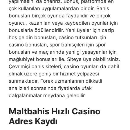
yapılmasını da öneririz. Bonus, platformda en
çok kullanılan uygulamalardan biridir. Bahis
bonusları birçok oyunda faydalıdır ve birçok
oyuncu, kazanılan veya kaybedilen oyunlar için
bonuslarla ödüllendirilir. Yeni üyeler için cazip
hoş geldin bonusları, casino tutkunları için
casino bonusları, spor bahisçileri için spor
bonusları ve maçlarında yenilgi yaşayanlar için
mağlubiyet bonusları ile. Siteye üye olabilirsiniz.
Çevrimiçi bahis siteleri, casino oyunları da dahil
olmak üzere geniş bir hizmet yelpazesi
sunmaktadır. Forex uzmanlarının dikkatli
analizleri sonrasında fiyatlarda ufak
dalgalanmalar meydana gelebilir.
Maltbahis Hızlı Casino
Adres Kaydı