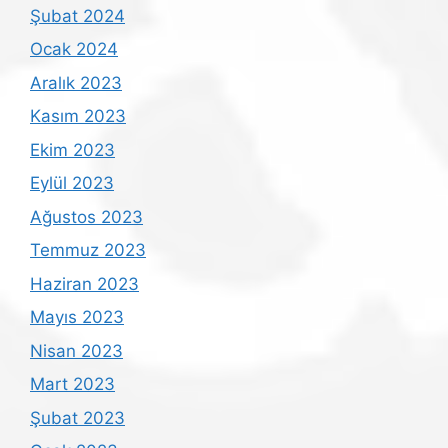
Şubat 2024
Ocak 2024
Aralık 2023
Kasım 2023
Ekim 2023
Eylül 2023
Ağustos 2023
Temmuz 2023
Haziran 2023
Mayıs 2023
Nisan 2023
Mart 2023
Şubat 2023