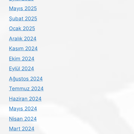
Mayıs 2025
Şubat 2025
Ocak 2025
Aralık 2024
Kasım 2024
Ekim 2024
Eylül 2024
Ağustos 2024
Temmuz 2024
Haziran 2024
Mayıs 2024
Nisan 2024
Mart 2024