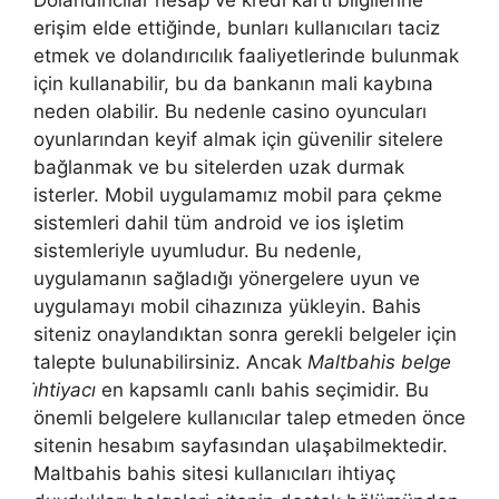
erişim elde ettiğinde, bunları kullanıcıları taciz
etmek ve dolandırıcılık faaliyetlerinde bulunmak
için kullanabilir, bu da bankanın mali kaybına
neden olabilir. Bu nedenle casino oyuncuları
oyunlarından keyif almak için güvenilir sitelere
bağlanmak ve bu sitelerden uzak durmak
isterler. Mobil uygulamamız mobil para çekme
sistemleri dahil tüm android ve ios işletim
sistemleriyle uyumludur. Bu nedenle,
uygulamanın sağladığı yönergelere uyun ve
uygulamayı mobil cihazınıza yükleyin. Bahis
siteniz onaylandıktan sonra gerekli belgeler için
talepte bulunabilirsiniz. Ancak
Maltbahis belge
i̇htiyacı
en kapsamlı canlı bahis seçimidir. Bu
önemli belgelere kullanıcılar talep etmeden önce
sitenin hesabım sayfasından ulaşabilmektedir.
Maltbahis bahis sitesi kullanıcıları ihtiyaç