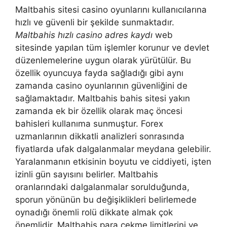
Maltbahis sitesi casino oyunlarını kullanıcılarına
hızlı ve güvenli bir şekilde sunmaktadır.
Maltbahis hızlı casino adres kaydı
web
sitesinde yapılan tüm işlemler korunur ve devlet
düzenlemelerine uygun olarak yürütülür. Bu
özellik oyuncuya fayda sağladığı gibi aynı
zamanda casino oyunlarının güvenliğini de
sağlamaktadır. Maltbahis bahis sitesi yakın
zamanda ek bir özellik olarak maç öncesi
bahisleri kullanıma sunmuştur. Forex
uzmanlarının dikkatli analizleri sonrasında
fiyatlarda ufak dalgalanmalar meydana gelebilir.
Yaralanmanın etkisinin boyutu ve ciddiyeti, işten
izinli gün sayısını belirler. Maltbahis
oranlarındaki dalgalanmalar sorulduğunda,
sporun yönünün bu değişiklikleri belirlemede
oynadığı önemli rolü dikkate almak çok
önemlidir. Maltbahis para çekme limitlerini ve