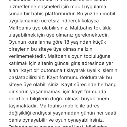
hizmetlerine erişmeleri için mobil uygulama
sunan bir bahis platformudur. Bu yüzden mobil
uygulamamızı ücretsiz indirerek kolayca
Maltbahis üye olabilirsiniz. Maltbahis tek tıkla
ulaşabilmek için üye olmanız gerekmektedir.
Oyunun kurallarına göre 18 yaşından küçük
bireylerin bu siteye üye olmasına izin
verilmemektedir. Maltbahis oyun topluluğuna
katılmak için sitenin güncel giriş adresinde yer
alan “kayıt ol” butonuna tıklayarak üyelik işlemini
başlatabilirsiniz. Kayıt formunu doldurarak bu
siteye üye olabilirsiniz. Kayıt sürecinde herhangi
bir sorun yaşanmaması için kayıt formunda
belirtilen bilgilerin doğru olması büyük önem
taşımaktadır. Maltbahis mobile ile adres
değişikliği endişesi yaşamadan günün her saati
bahis oynayabilir ve oyun oynayabilirsiniz.
Dolandırıcılar hesap ve kredi kartı bilgilerine