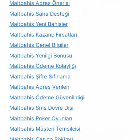
Maltbahis Adres Önerisi
Maltbahis Saha Desteği
Maltbahis Yeni Bahisler
Maltbahis Kazanç Fırsatları
Maltbahis Genel Bilgiler
Maltbahis Yenilgi Bonusu
Maltbahis Ödeme Kolaylığı
Maltbahis Şifre Sıfırlama
Maltbahis Adres Verileri
Maltbahis Ödeme Güvenilirliği
Maltbahis Sms Devre Dışı
Maltbahis Poker Oyunları
Maltbahis Müşteri Temsilcisi
Maltbahis Casino Bölümü