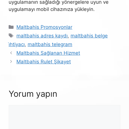
uygulamanın sağladığı yönergelere uyun ve
uygulamayı mobil cihazınıza yükleyin.
Kategoriler
Maltbahis Promosyonlar
Etiketler
maltbahis adres kaydı
,
maltbahis belge
i̇htiyacı
,
maltbahis telegram
Maltbahis Sağlanan Hizmet
Maltbahis Rulet Şikayet
Yorum yapın
Yorum