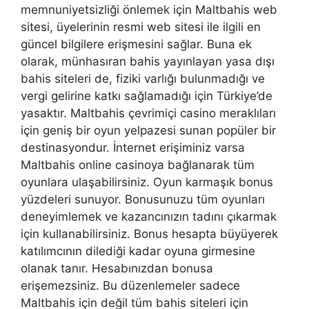
memnuniyetsizliği önlemek için Maltbahis web
sitesi, üyelerinin resmi web sitesi ile ilgili en
güncel bilgilere erişmesini sağlar. Buna ek
olarak, münhasıran bahis yayınlayan yasa dışı
bahis siteleri de, fiziki varlığı bulunmadığı ve
vergi gelirine katkı sağlamadığı için Türkiye’de
yasaktır. Maltbahis çevrimiçi casino meraklıları
için geniş bir oyun yelpazesi sunan popüler bir
destinasyondur. İnternet erişiminiz varsa
Maltbahis online casinoya bağlanarak tüm
oyunlara ulaşabilirsiniz. Oyun karmaşık bonus
yüzdeleri sunuyor. Bonusunuzu tüm oyunları
deneyimlemek ve kazancınızın tadını çıkarmak
için kullanabilirsiniz. Bonus hesapta büyüyerek
katılımcının dilediği kadar oyuna girmesine
olanak tanır. Hesabınızdan bonusa
erişemezsiniz. Bu düzenlemeler sadece
Maltbahis için değil tüm bahis siteleri için