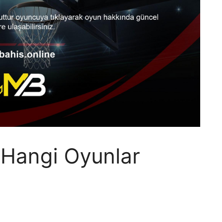
 Hangi Oyunlar