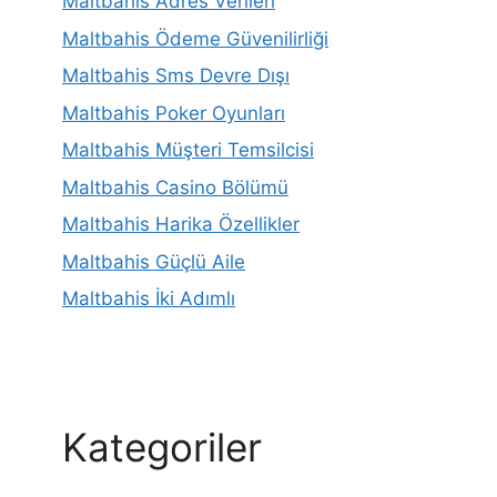
Maltbahis Adres Verileri
Maltbahis Ödeme Güvenilirliği
Maltbahis Sms Devre Dışı
Maltbahis Poker Oyunları
Maltbahis Müşteri Temsilcisi
Maltbahis Casino Bölümü
Maltbahis Harika Özellikler
Maltbahis Güçlü Aile
Maltbahis İki Adımlı
Kategoriler