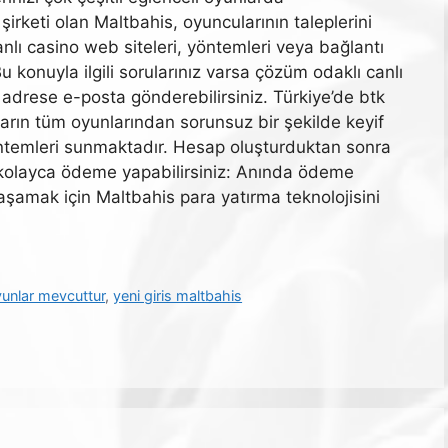
 şirketi olan Maltbahis, oyuncularının taleplerini
canlı casino web siteleri, yöntemleri veya bağlantı
 Bu konuyla ilgili sorularınız varsa çözüm odaklı canlı
n adrese e-posta gönderebilirsiniz. Türkiye’de btk
ın tüm oyunlarından sorunsuz bir şekilde keyif
ntemleri sunmaktadır. Hesap oluşturduktan sonra
k kolayca ödeme yapabilirsiniz: Anında ödeme
şamak için Maltbahis para yatırma teknolojisini
unlar mevcuttur
,
yeni giris maltbahis