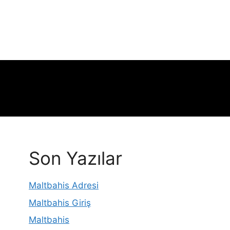
Son Yazılar
Maltbahis Adresi
Maltbahis Giriş
Maltbahis