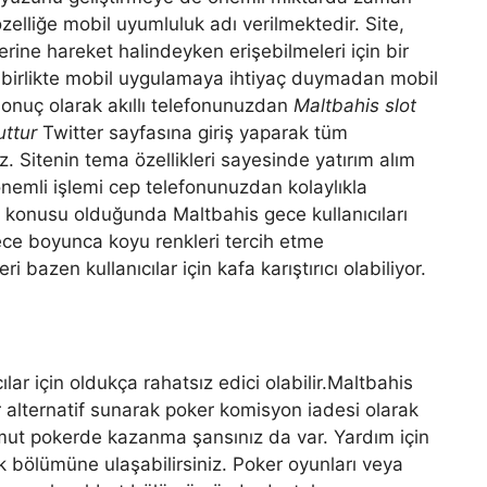
u özelliğe mobil uyumluluk adı verilmektedir. Site,
lerine hareket halindeyken erişebilmeleri için bir
birlikte mobil uygulamaya ihtiyaç duymadan mobil
onuç olarak akıllı telefonunuzdan
Maltbahis slot
uttur
Twitter sayfasına giriş yaparak tüm
niz. Sitenin tema özellikleri sayesinde yatırım alım
önemli işlemi cep telefonunuzdan kolaylıkla
öz konusu olduğunda Maltbahis gece kullanıcıları
gece boyunca koyu renkleri tercih etme
i bazen kullanıcılar için kafa karıştırıcı olabiliyor.
lar için oldukça rahatsız edici olabilir.Maltbahis
ir alternatif sunarak poker komisyon iadesi olarak
mut pokerde kazanma şansınız da var. Yardım için
k bölümüne ulaşabilirsiniz. Poker oyunları veya