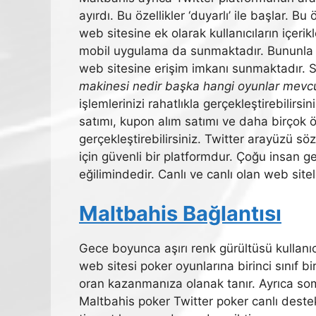
ayırdı. Bu özellikler ‘duyarlı’ ile başlar. B
web sitesine ek olarak kullanıcıların içerik
mobil uygulama da sunmaktadır. Bununla 
web sitesine erişim imkanı sunmaktadır. S
makinesi nedir başka hangi oyunlar mevc
işlemlerinizi rahatlıkla gerçekleştirebilirsi
satımı, kupon alım satımı ve daha birçok 
gerçekleştirebilirsiniz. Twitter arayüzü s
için güvenli bir platformdur. Çoğu insan 
eğilimindedir. Canlı ve canlı olan web siteler
Maltbahis Bağlantısı
Gece boyunca aşırı renk gürültüsü kullanıcı
web sitesi poker oyunlarına birinci sınıf b
oran kazanmanıza olanak tanır. Ayrıca so
Maltbahis poker Twitter poker canlı deste