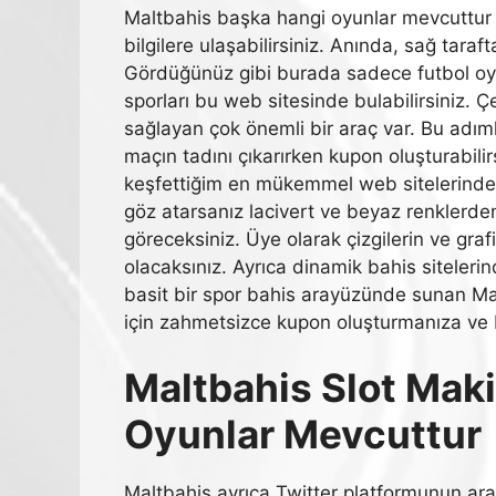
Maltbahis başka hangi oyunlar mevcuttur
bilgilere ulaşabilirsiniz. Anında, sağ taraf
Gördüğünüz gibi burada sadece futbol oyna
sporları bu web sitesinde bulabilirsiniz. Ç
sağlayan çok önemli bir araç var. Bu adıml
maçın tadını çıkarırken kupon oluşturabilir
keşfettiğim en mükemmel web sitelerinden
göz atarsanız lacivert ve beyaz renklerd
göreceksiniz. Üye olarak çizgilerin ve grafi
olacaksınız. Ayrıca dinamik bahis siteleri
basit bir spor bahis arayüzünde sunan Mal
için zahmetsizce kupon oluşturmanıza ve ba
Maltbahis Slot Mak
Oyunlar Mevcuttur
Maltbahis ayrıca Twitter platformunun a