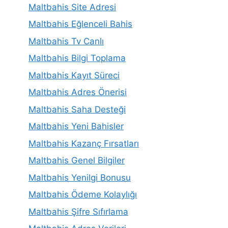
Maltbahis Site Adresi
Maltbahis Eğlenceli Bahis
Maltbahis Tv Canlı
Maltbahis Bilgi Toplama
Maltbahis Kayıt Süreci
Maltbahis Adres Önerisi
Maltbahis Saha Desteği
Maltbahis Yeni Bahisler
Maltbahis Kazanç Fırsatları
Maltbahis Genel Bilgiler
Maltbahis Yenilgi Bonusu
Maltbahis Ödeme Kolaylığı
Maltbahis Şifre Sıfırlama