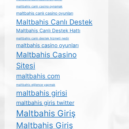
maltbahis canlı casino oynamak
maltbahis canlı casino oyunları
Maltbahis Canlı Destek
Maltbahis Canlı Destek Hattı
maltbahis canlı destek hizmeti nedir
maltbahis casino oyunları
Maltbahis Casino
Sitesi
maltbahis com
maltbahis eğlence yapmak
maltbahis girisi
maltbahis giris twitter
Maltbahis Giriş
Maltbahis Giriş