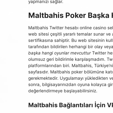
yapmanızı sağlar.
Maltbahis Poker Başka 
Maltbahis Twitter hesabı online casino se
web sitesi çeşitli yararlı temalar sunar ve 
sertifikasına sahiptir. Bu web sitesinin k
tarafından bildirilen herhangi bir olay vey
başka hangi oyunlar mevcuttur
Twitter he
olumsuz geri bildirimle karşılaşmadım. Twi
platformlarından biri. Maltbahis, Türkiye’n
sayfasıdır. Maltbahis poker bölümüne katı
gerekmektedir. Uygulamayı yükledikten ve
sonra, bilgisayarınızdan oyuna kolayca giri
değerlendirmeye başlayabilirsiniz.
Maltbahis Bağlantıları İçin V