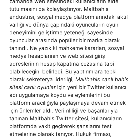
zamanda web sitesindeki kullanıcıların elde
tutulmasını da kolaylaştırıyor. Maltbahis
endüstrisi, sosyal medya platformlarındaki aktif
varlığı ve dünya çapındaki oyuncuların oyun
deneyimini geliştirme yeteneği sayesinde
oyuncular arasında popüler bir marka olarak
tanındı. Ne yazık ki mahkeme kararları, sosyal
medya hesaplarının ve web sitesi giriş
adreslerinin hesap kapatma cezasına tabi
olabileceğini belirledi. Bu yaptırımlara tepki
olarak sekreterya liderliği,
Maltbahis canlı bahis
sitesi canlı oyunlar
için yeni bir Twitter kullanıcı
adı uygulamaya koydu ve eylemlerini bu
platform aracılığıyla paylaşmaya devam etmek
için önlemler aldı. Verimliliği ve başarılarıyla
tanınan Maltbahis Twitter sitesi, kullanıcıların
platformda vakit geçirerek şanslarını test
etmelerine olanak tanıyor. Hukuk firması,