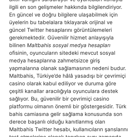
ilgili en son gelişmeler hakkında bilgilendiriyor.
En güncel ve doğru bilgilere ulaşabilmek için
üyelerin bu tabelalara tıklayarak orijinal ve
güncel Twitter hesaplarını görüntülemeleri
gerekmektedir. Güvenilir hizmet anlayışıyla
bilinen
Maltbahis sosyal medya hesapları
ofisinin, oyuncuların sitedeki mevcut sosyal
medya hesaplarına zahmetsizce giriş
yapmalarına olanak sağlamasının nedeni budur.
Maltbahis, Türkiye’de hâlâ yasadışı bir çevrimiçi
casino olarak kabul ediliyor ve duruma göre
çeşitli kanallar aracılığıyla oyunculara destek
sağlıyor. Bu, güvenilir bir çevrimiçi casino
platformu olmanın önemli bir göstergesidir. Türk
bahis camiasına gelir sağlama konusunda son
derece başarılı olduğu kanıtlanmış olan
Maltbahis Twitter hesabı, kullanıcıların şanslarını