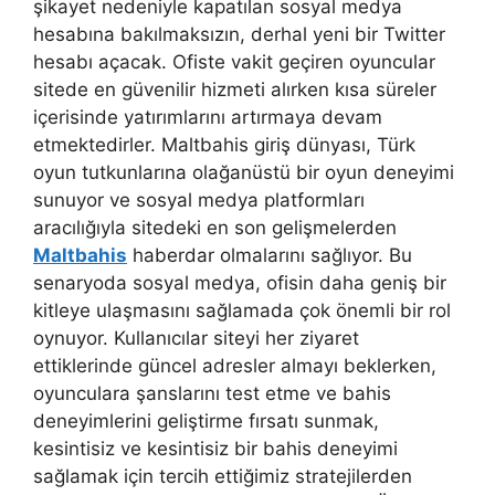
şikayet nedeniyle kapatılan sosyal medya
hesabına bakılmaksızın, derhal yeni bir Twitter
hesabı açacak. Ofiste vakit geçiren oyuncular
sitede en güvenilir hizmeti alırken kısa süreler
içerisinde yatırımlarını artırmaya devam
etmektedirler. Maltbahis giriş dünyası, Türk
oyun tutkunlarına olağanüstü bir oyun deneyimi
sunuyor ve sosyal medya platformları
aracılığıyla sitedeki en son gelişmelerden
Maltbahis
haberdar olmalarını sağlıyor. Bu
senaryoda sosyal medya, ofisin daha geniş bir
kitleye ulaşmasını sağlamada çok önemli bir rol
oynuyor. Kullanıcılar siteyi her ziyaret
ettiklerinde güncel adresler almayı beklerken,
oyunculara şanslarını test etme ve bahis
deneyimlerini geliştirme fırsatı sunmak,
kesintisiz ve kesintisiz bir bahis deneyimi
sağlamak için tercih ettiğimiz stratejilerden