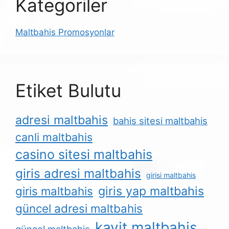
Kategoriler
Maltbahis Promosyonlar
Etiket Bulutu
adresi maltbahis
bahis sitesi maltbahis
canli maltbahis
casino sitesi maltbahis
giris adresi maltbahis
girisi maltbahis
giris yap maltbahis
giris maltbahis
güncel adresi maltbahis
kayit maltbahis
güncel maltbahis