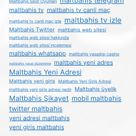
maltbahis telegram
Maltbahis Spor Oyunları
maltbahis tv
maltbahis tv canli maç
maltbahis tv izle
maltbahis tv canli maç izle
Maltbahis Twitter
maltbahis web sitesi
maltbahis web sitesi hakkında
maltbahis web sitesi i̇ncelemesi
maltbahis whatsapp
maltbahis yasadışı casino
maltbahis yeni adres
maltbahis yasal düzenleme
Maltbahis Yeni Adresi
Maltbahis yeni giriş
Maltbahis Yeni Giriş Adresi
Maltbahis üyelik
maltbahis yeni giriş adresi nedir
Maltbahis Şikayet
mobil maltbahis
twitter maltbahis
yeni adresi maltbahis
yeni giris maltbahis