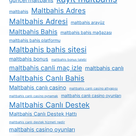
Maltbahis Adres
maltbahis
Maltbahis Adresi
maltbahis arayüz
Maltbahis Bahis
maltbahis bahis mağazası
maltbahis bahis platformu
Maltbahis bahis sitesi
maltbahis bonus
maltbahis bonus talebi
maltbahis canli maç izle
maltbahis canlı
Maltbahis Canlı Bahis
Maltbahis canlı casino
maltbahis canlı casino altyapısı
maltbahis canlı casino oyunları
maltbahis canlı casino oynamak
Maltbahis Canlı Destek
Maltbahis Canlı Destek Hattı
maltbahis canlı destek hizmeti nedir
maltbahis casino oyunları